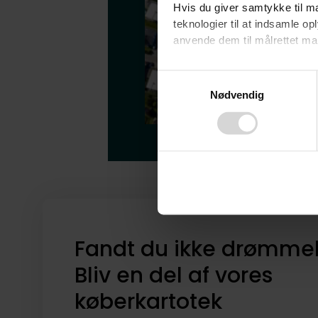
Hvis du giver samtykke til ma
teknologier til at indsamle 
anvende dem til målrettet mark
Ved at klikke på ”OK” giver d
Consent
tilbagekalde dit samtykke ved 
Nødvendig
Selection
finder du i vores
privatlivspo
Fandt du ikke drømme
Bliv en del af vores
køberkartotek