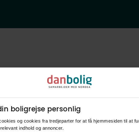
Bliv klogere p
in boligrejse personlig​
nye naboer og
ookies og cookies fra tredjeparter for at få hjemmesiden til at f
relevant indhold og annoncer.​