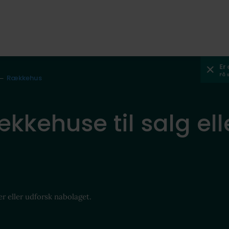
Er
Få 
Rækkehus
ækkehuse til salg ell
er eller udforsk nabolaget.