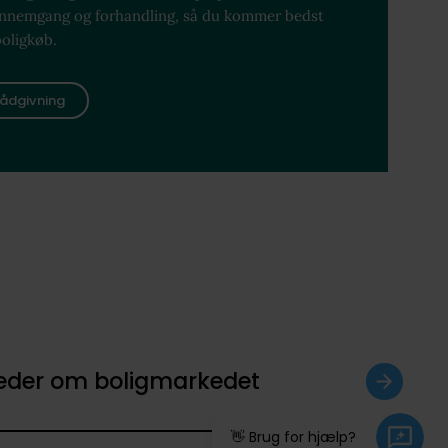
ennemgang og forhandling, så du kommer bedst
boligkøb.
ådgivning
heder om boligmarkedet
👋 Brug for hjælp?