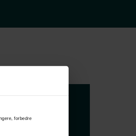
å dine
 dit nye
ungere, forbedre