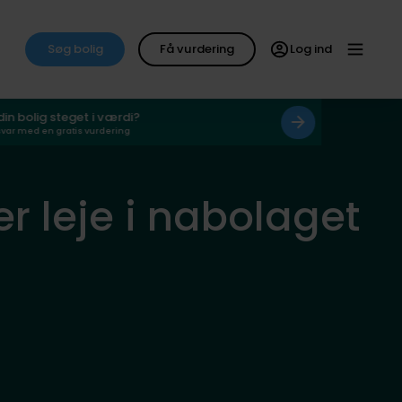
Søg bolig
Få vurdering
Log ind
 din bolig steget i værdi?
svar med en gratis vurdering
er leje i nabolaget