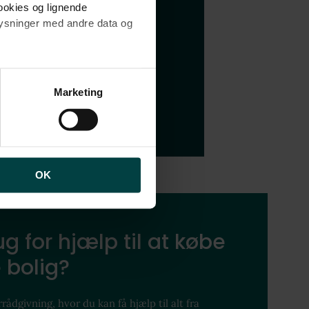
cookies og lignende
plysninger med andre data og
 hvad folk mener kendetegner
brugen af cookies samt
ng af personoplysninger
Marketing
OK
g for hjælp til at købe
 bolig?
rådgivning, hvor du kan få hjælp til alt fra