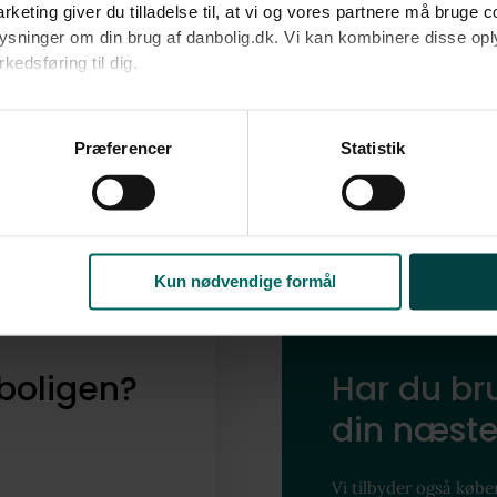
nabolag
rketing giver du tilladelse til, at vi og vores partnere må bruge 
oplysninger om din brug af danbolig.dk. Vi kan kombinere disse o
edsføring til dig.​
Udforsk vores finmaskede data, og find ud af
Vejlby.
u samtykke til alle formål. Du kan til enhver tid læse mere om 
at følge linket til vores
cookiepolitik
. Oplysninger om behandli
Præferencer
Statistik
litik
.
Dyk ned i Vejlby
Kun nødvendige formål
boligen?
Har du bru
din næste
Vi tilbyder også køber