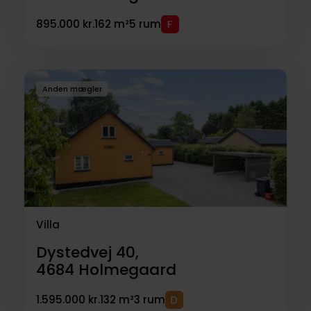
895.000 kr.
162 m²
5 rum
Anden mægler
Villa
Dystedvej 40,
4684
Holmegaard
1.595.000 kr.
132 m²
3 rum