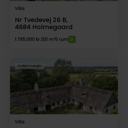
Villa
Nr Tvedevej 26 B,
4684
Holmegaard
1.795.000 kr.
130 m²
5 rum
Anden mægler
Villa