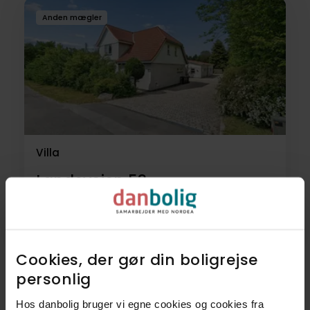
Anden mægler
Villa
Landevejen 53,
4684
Holmegaard
2.995.000 kr.
279 m²
8 rum
Cookies, der gør din boligrejse
personlig​
Hos danbolig bruger vi egne cookies og cookies fra