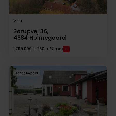
Villa
Sørupvej 36,
4684
Holmegaard
1.795.000 kr.
260 m²
7 rum
Anden mægler