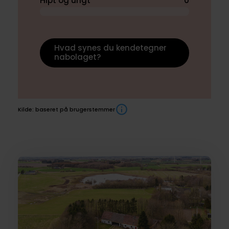
Hipt og ungt
0
Hvad synes du kendetegner
nabolaget?
Kilde: baseret på brugerstemmer
Boliger
til
salg