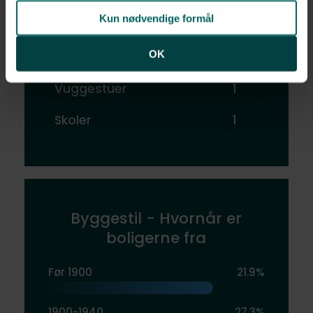
Kun nødvendige formål
Børnehaver
2
OK
Restauranter
1
Vuggestuer
1
Skoler
1
Byggestil - Hvornår er
boligerne fra
Før 1900
21.9%
1900-1940
27.3%