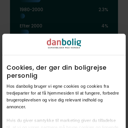
1980-2000
2.3%
Efter 2000
4%
Cookies, der gør din boligrejse
Aldersfordeling
personlig​
Hos danbolig bruger vi egne cookies og cookies fra
0-3 år
2.5%
tredjeparter for at få hjemmesiden til at fungere, forbedre
brugeroplevelsen og vise dig relevant indhold og
4-9 år
4.6%
annoncer.​
10-18 år
9.5%
Hvis du giver samtykke til marketing giver du tilladelse
til, at vi og vores partnere må bruge cookies og lignende