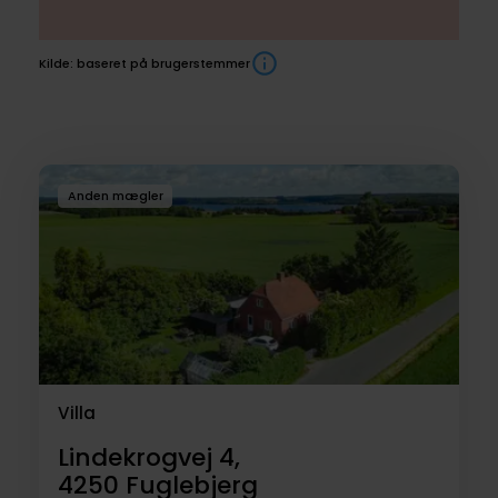
Kilde: baseret på brugerstemmer
Boliger
Anden mægler
til
salg
Villa
Lindekrogvej 4,
4250
Fuglebjerg