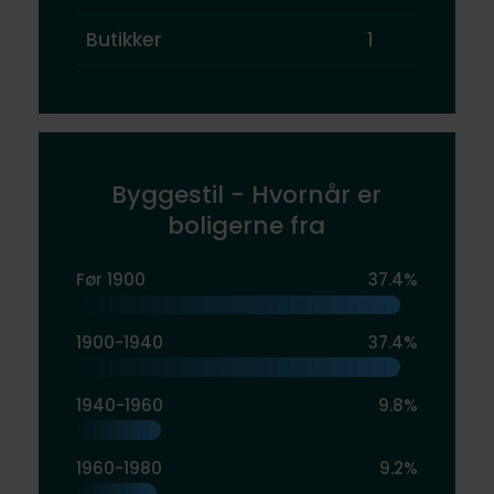
Butikker
1
Byggestil - Hvornår er
boligerne fra
Før 1900
37.4%
1900-1940
37.4%
1940-1960
9.8%
1960-1980
9.2%