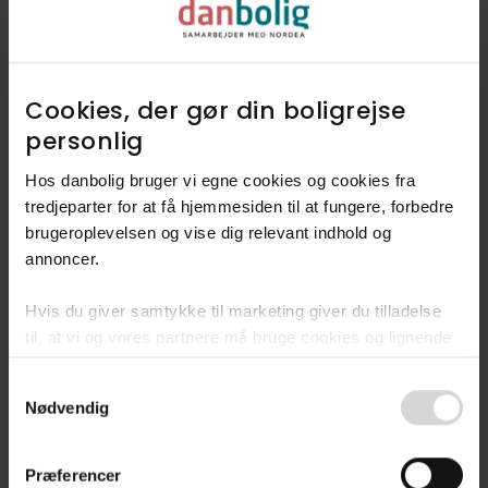
4-9 år
5.4%
10-18 år
10.2%
Cookies, der gør din boligrejse
personlig​
19-29 år
10.5%
Hos danbolig bruger vi egne cookies og cookies fra
tredjeparter for at få hjemmesiden til at fungere, forbedre
30-49 år
22.4%
brugeroplevelsen og vise dig relevant indhold og
annoncer.​
50-64 år
24%
Hvis du giver samtykke til marketing giver du tilladelse
til, at vi og vores partnere må bruge cookies og lignende
Over 65 år
24.2%
teknologier til at indsamle oplysninger om din brug af
Consent
danbolig.dk. Vi kan kombinere disse oplysninger med
Nødvendig
Selection
andre data og anvende dem til målrettet markedsføring til
dig.​
Præferencer