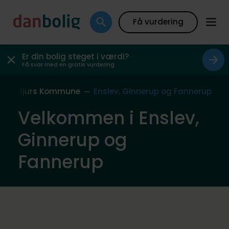
Få vurdering
Er din bolig steget i værdi?
Få svar med en gratis vurdering
Norddjurs Kommune
Enslev, Ginnerup og Fannerup
Velkommen i Enslev,
Ginnerup og
Fannerup