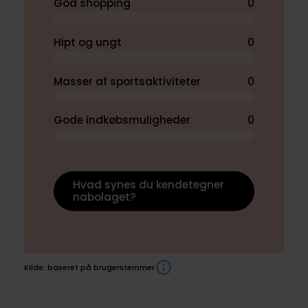
God shopping
0
Hipt og ungt
0
Masser af sportsaktiviteter
0
Gode indkøbsmuligheder
0
Hvad synes du kendetegner
nabolaget?
Kilde: baseret på brugerstemmer