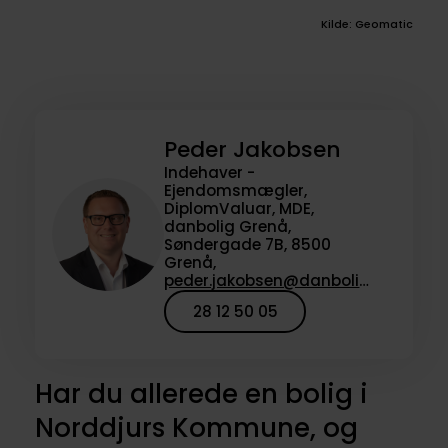
Kilde: Geomatic
Peder Jakobsen
Indehaver -
Ejendomsmægler,
DiplomValuar, MDE,
danbolig Grenå,
Søndergade 7B, 8500
Grenå,
peder.jakobsen@danbolig.dk
28 12 50 05
Har du allerede en bolig i
Norddjurs Kommune, og