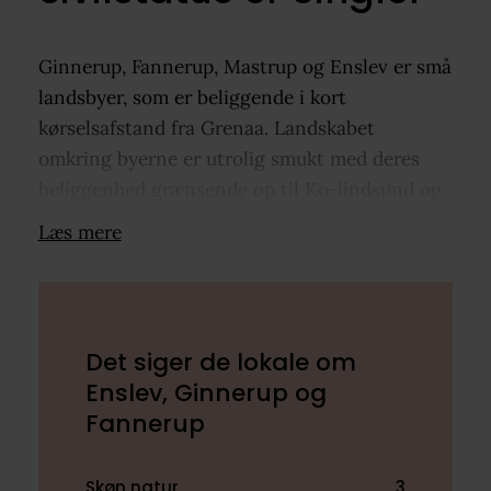
Ginnerup, Fannerup, Mastrup og Enslev er små
landsbyer, som er beliggende i kort
kørselsafstand fra Grenaa. Landskabet
omkring byerne er utrolig smukt med deres
beliggenhed grænsende op til Ko-lindsund og
omgivet af marker, enge og skove. Der er
Læs mere
mange muligheder for gå- og cykelture i
området. I Enslev er forsamlingshuset
omdrejningspunkt for mange arrangementer,
og byen har netop fået en ny legeplads. Der er
Det siger de lokale om
mange muligheder for fritidsaktiviteter i
Enslev, Ginnerup og
nærheden af Enslev. Fra Enslev er der kun 4
Fannerup
km ind til Grenaa centrum. Her får du meget
bolig for pengene.
Skøn natur
3