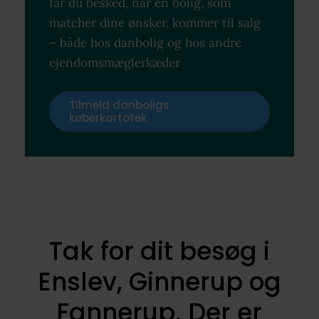
får du besked, når en bolig, som
matcher dine ønsker, kommer til salg
– både hos danbolig og hos andre
ejendomsmæglerkæder
Tilmeld danboligs
køberkartotek
Tak for dit besøg i
Enslev, Ginnerup og
Fannerup. Der er