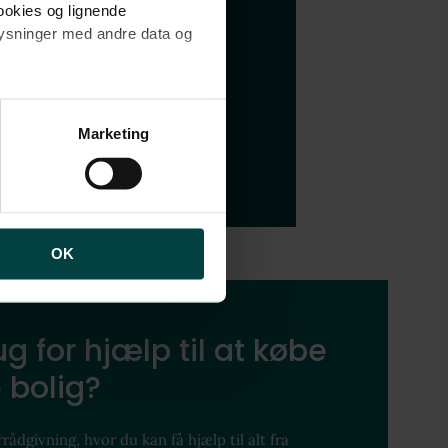
cookies og lignende
plysninger med andre data og
 hvad folk mener kendetegner
brugen af cookies samt
ng af personoplysninger
Marketing
OK
g for hjælp til at købe
 bolig?
rådgivning, hvor du kan få hjælp til alt fra