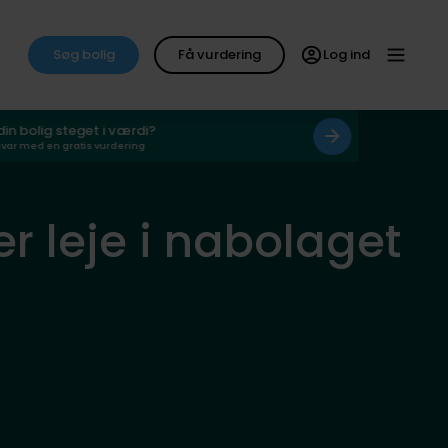
Søg bolig
Få vurdering
Log ind
 din bolig steget i værdi?
svar med en gratis vurdering
er leje i nabolaget