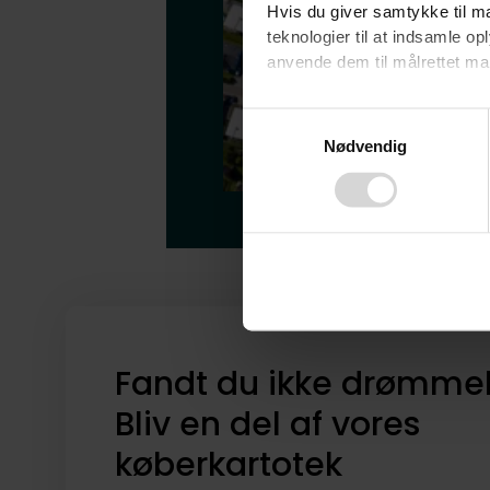
Hvis du giver samtykke til ma
teknologier til at indsamle 
anvende dem til målrettet mark
Ved at klikke på ”OK” giver d
Consent
tilbagekalde dit samtykke ved 
Nødvendig
Selection
finder du i vores
privatlivspo
Fandt du ikke drømme
Bliv en del af vores
køberkartotek