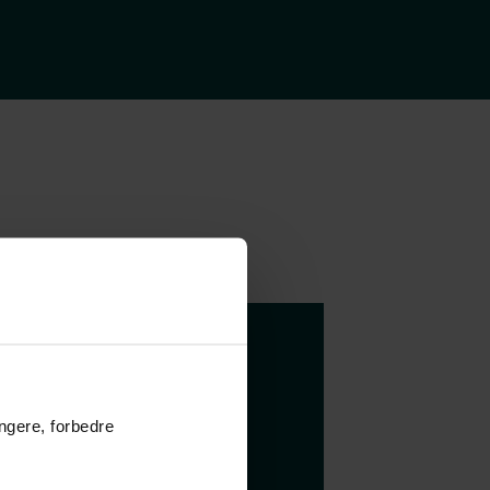
å dine
 dit nye
ungere, forbedre