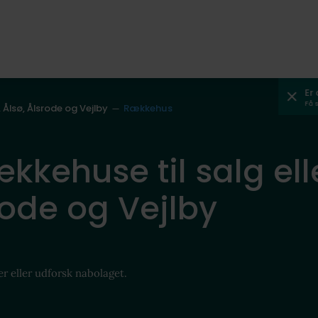
Er
Få 
 Ålsø, Ålsrode og Vejlby
Rækkehus
ækkehuse til salg ell
rode og Vejlby
er eller udforsk nabolaget.