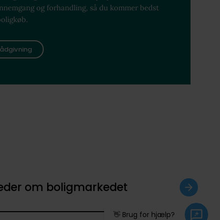
ennemgang og forhandling, så du kommer bedst
boligkøb.
ådgivning
heder om boligmarkedet
👋 Brug for hjælp?