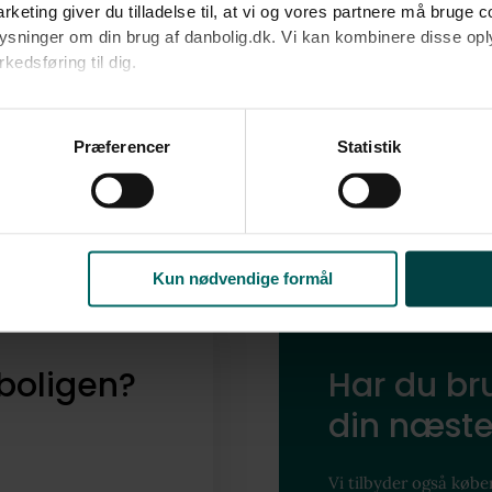
nabolag
rketing giver du tilladelse til, at vi og vores partnere må bruge 
oplysninger om din brug af danbolig.dk. Vi kan kombinere disse o
edsføring til dig.​
Udforsk vores finmaskede data, og find ud af
Grenaa, Ålsø, Ålsrode og Vejlby.
u samtykke til alle formål. Du kan til enhver tid læse mere om 
at følge linket til vores
cookiepolitik
. Oplysninger om behandli
Præferencer
Statistik
litik
.
Dyk ned i Grenaa, Ålsø, Ålsrode og Vejlby
Kun nødvendige formål
boligen?
Har du bru
din næste
Vi tilbyder også køber