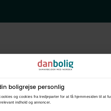
Bliv klogere p
in boligrejse personlig​
nye naboer og
ookies og cookies fra tredjeparter for at få hjemmesiden til at f
relevant indhold og annoncer.​