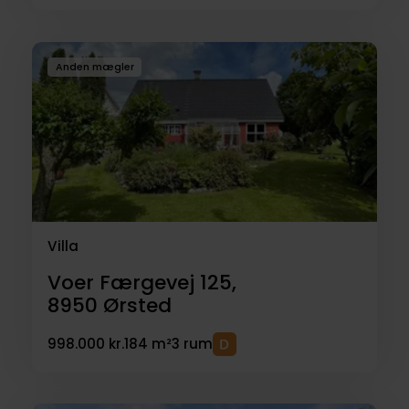
Anden mægler
Villa
Voer Færgevej 125,
8950
Ørsted
998.000 kr.
184 m²
3 rum