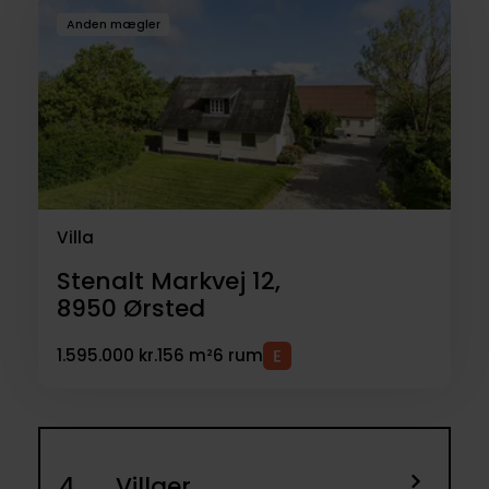
Anden mægler
Villa
Stenalt Markvej 12,
8950
Ørsted
1.595.000 kr.
156 m²
6 rum
4
Villaer