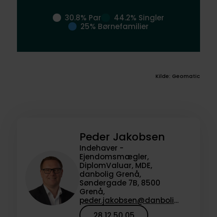
30.8% Par
44.2% Singler
25% Børnefamilier
Kilde: Geomatic
Peder Jakobsen
Indehaver -
Ejendomsmægler,
DiplomValuar, MDE,
danbolig Grenå,
Søndergade 7B, 8500
Grenå,
peder.jakobsen@danbolig.dk
28 12 50 05