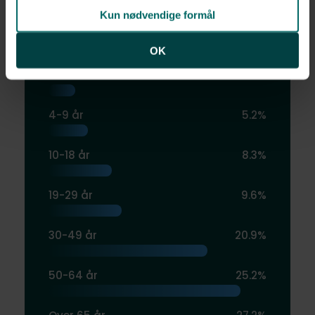
Kun nødvendige formål
Aldersfordeling
OK
0-3 år
3.5%
4-9 år
5.2%
10-18 år
8.3%
19-29 år
9.6%
30-49 år
20.9%
50-64 år
25.2%