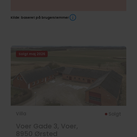
Kilde: baseret på brugerstemmer
Boliger
Solgt maj 2026
til
salg
Villa
Solgt
Voer Gade 3, Voer,
8950
Ørsted