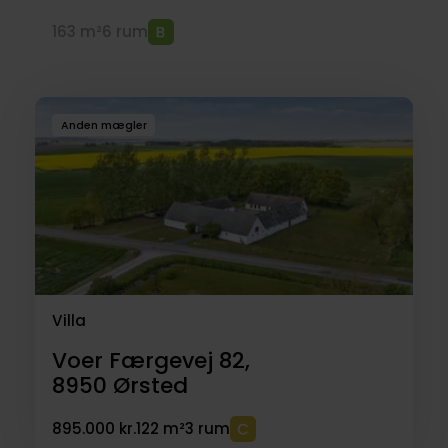
163 m²
6 rum
Anden mægler
Villa
Voer Færgevej 82,
8950
Ørsted
895.000 kr.
122 m²
3 rum