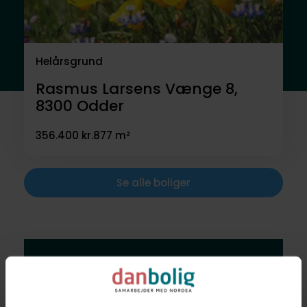
Helårsgrund
Rasmus Larsens Vænge 8,
8300
Odder
356.400 kr.
877 m²
Se alle boliger