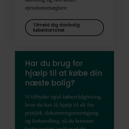
ejendomsmæglere
Tilmeld dig danbolig
køberkartotek
Har du brug for
hjælp til at købe din
næste bolig?
Vi tilbyder også køberrådgivning,
hvor du kan få hjælp til alt fra
pristjek, dokumentgennemgang
og forhandling, så du kommer
bedst muligt i mål med dit