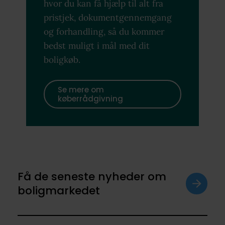
hvor du kan få hjælp til alt fra
pristjek, dokumentgennemgang
og forhandling, så du kommer
bedst muligt i mål med dit
boligkøb.
Se mere om
køberrådgivning
Få de seneste nyheder om
boligmarkedet