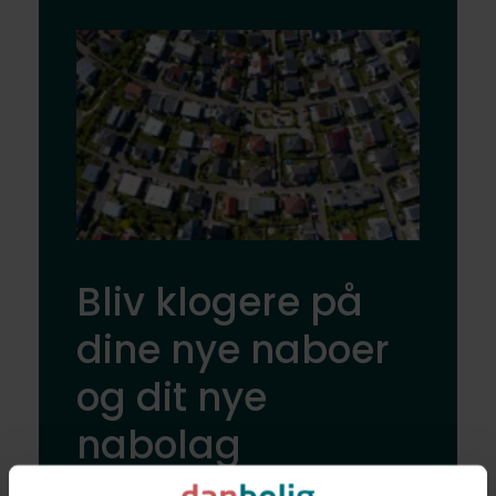
Bliv klogere på
dine nye naboer
og dit nye
nabolag