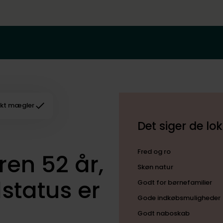
kt mægler
Det siger de l
Fred og ro
en 52 år,
Skøn natur
lstatus er
Godt for børnefamilier
Gode indkøbsmuligheder
Godt naboskab