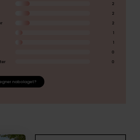
2
2
er
2
1
1
0
ter
0
egner nabolaget?