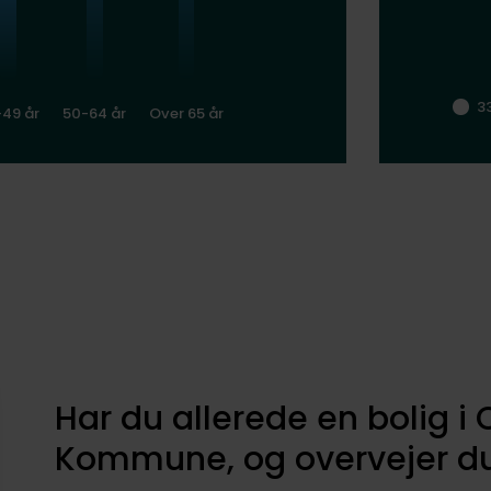
3
-49 år
50-64 år
Over 65 år
Har du allerede en bolig i
Kommune, og overvejer du