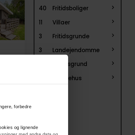
40
Fritidsboliger
11
Villaer
3
Fritidsgrunde
3
Landejendomme
1
Helårsgrund
1
Rækkehus
ungere, forbedre
cookies og lignende
plysninger med andre data og