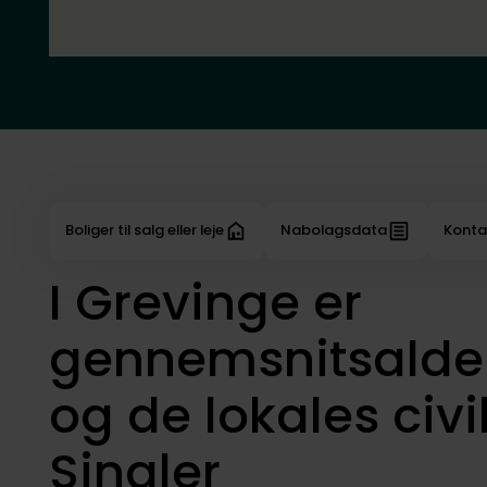
Boliger til salg eller leje
Nabolagsdata
Konta
I Grevinge er
gennemsnitsalder
og de lokales civi
Singler