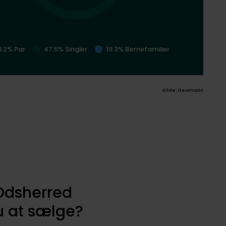
3.2% Par
47.5% Singler
19.3% Børnefamilier
Kilde: Geomatic
 Odsherred
 at sælge?