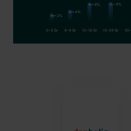
8%
8%
4%
2%
0-3 år
4-9 år
10-18 år
19-29 år
30