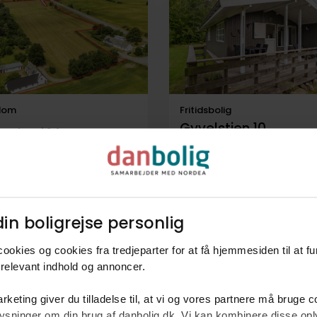
dom
Fritidsbolig
Gyvelstien 10,
bækvej 14,
Lammefjorden,
revinge
4571
Grevinge
kr.
249 m²
11 rum
Købsaftale underskrevet!
in boligrejse personlig​
ookies og cookies fra tredjeparter for at få hjemmesiden til at f
relevant indhold og annoncer.​
rketing giver du tilladelse til, at vi og vores partnere må bruge 
oplysninger om din brug af danbolig.dk. Vi kan kombinere disse o