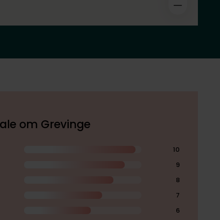
okale om Grevinge
10
9
8
7
6