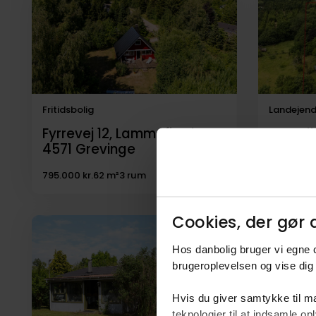
til
salg
Fritidsbolig
Landejen
Fyrrevej 12, Lammefjorden,
Ny Hol
4571
Grevinge
4571
G
795.000 kr.
62 m²
3 rum
2.695.000 
Cookies, der gør d
Hos danbolig bruger vi egne c
brugeroplevelsen og vise dig 
Hvis du giver samtykke til ma
teknologier til at indsamle 