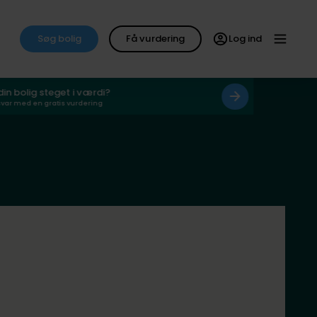
Søg bolig
Få vurdering
Log ind
 din bolig steget i værdi?
svar med en gratis vurdering