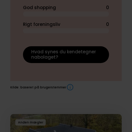
God shopping
0
Rigt foreningsliv
0
Hvad synes du kendetegner
nabolaget?
Kilde: baseret på brugerstemmer
Boliger
Anden mægler
til