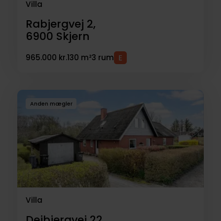
Villa
Rabjergvej 2,
6900
Skjern
965.000 kr.
130 m²
3 rum
Anden mægler
Villa
Dejbjergvej 22,