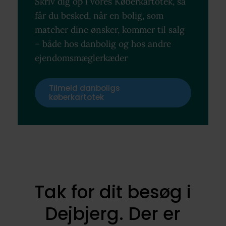
Skriv dig op i vores Køberkartotek, så
får du besked, når en bolig, som
matcher dine ønsker, kommer til salg
– både hos danbolig og hos andre
ejendomsmæglerkæder
Tilmeld danboligs
køberkartotek
Tak for dit besøg i
Dejbjerg. Der er