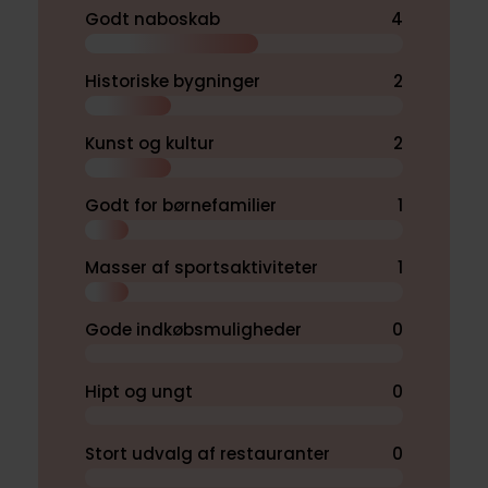
Godt naboskab
4
Historiske bygninger
2
Kunst og kultur
2
Godt for børnefamilier
1
Masser af sportsaktiviteter
1
Gode indkøbsmuligheder
0
Hipt og ungt
0
Stort udvalg af restauranter
0