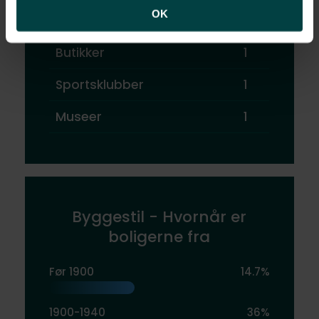
OK
Restauranter
1
Butikker
1
Sportsklubber
1
Museer
1
Byggestil - Hvornår er
boligerne fra
Før 1900
14.7%
1900-1940
36%