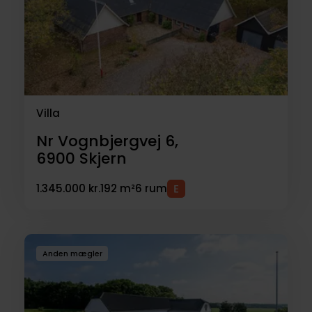
salg
Villa
Nr Vognbjergvej 6,
6900
Skjern
1.345.000 kr.
192 m²
6 rum
Anden mægler