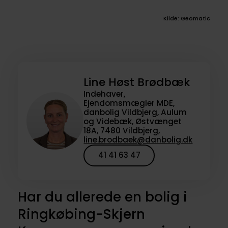
Kilde: Geomatic
Line Høst Brødbæk
Indehaver,
Ejendomsmægler MDE,
danbolig Vildbjerg, Aulum
og Videbæk, Østvænget
18A, 7480 Vildbjerg,
line.brodbaek@danbolig.dk
41 41 63 47
Har du allerede en bolig i
Ringkøbing-Skjern