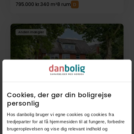
795.000 kr.
340 m²
8 rum
Anden mægler
Villa
Cookies, der gør din boligrejse
Letagervej 7,
personlig​
6900
Skjern
Hos danbolig bruger vi egne cookies og cookies fra
tredjeparter for at få hjemmesiden til at fungere, forbedre
995.000 kr.
217 m²
7 rum
brugeroplevelsen og vise dig relevant indhold og