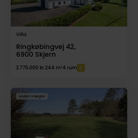
Villa
Ringkøbingvej 42,
6900
Skjern
2.775.000 kr.
244 m²
4 rum
Anden mægler