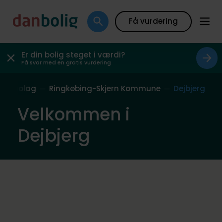
Få vurdering
Er din bolig steget i værdi?
Få svar med en gratis vurdering
s Nabolag
Ringkøbing-Skjern Kommune
Dejbjerg
Velkommen i
Dejbjerg