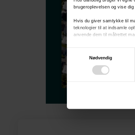
Hos danbolig bruger vi egne c
brugeroplevelsen og vise dig 
Hvis du giver samtykke til ma
teknologier til at indsamle 
anvende dem til målrettet mark
Ved at klikke på ”OK” giver d
Consent
tilbagekalde dit samtykke ved 
Nødvendig
Selection
finder du i vores
privatlivspo