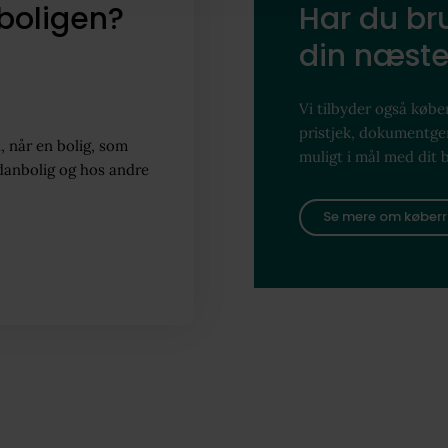
boligen?
Har du bru
din næste
Vi tilbyder også køber
pristjek, dokumentg
, når en bolig, som
muligt i mål med dit 
danbolig og hos andre
Se mere om køberr