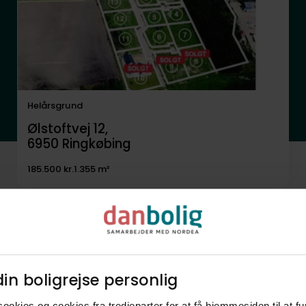
Helårsgrund
Ølstoftvej 12,
6950
Ringkøbing
185.500 kr.
1.355 m²
in boligrejse personlig​