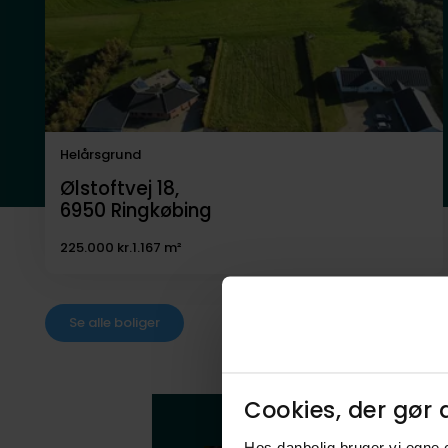
Helårsgrund
Ølstoftvej 18,
6950
Ringkøbing
225.000 kr.
1.167 m²
Se alle boliger
Cookies, der gør d