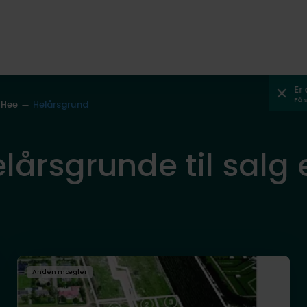
Er
Få 
Hee
Helårsgrund
lårsgrunde til salg el
Anden mægler