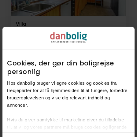
Villa
Oksfeldvej 6,
6950
Ringkøbing
995.000 kr.
239 m²
5 rum
Cookies, der gør din boligrejse
personlig​
Hos danbolig bruger vi egne cookies og cookies fra
tredjeparter for at få hjemmesiden til at fungere, forbedre
6
Villaer
brugeroplevelsen og vise dig relevant indhold og
annoncer.​
5
Helårsgrunde
Hvis du giver samtykke til marketing giver du tilladelse
1
Landejendom
til, at vi og vores partnere må bruge cookies og lignende
teknologier til at indsamle oplysninger om din brug af