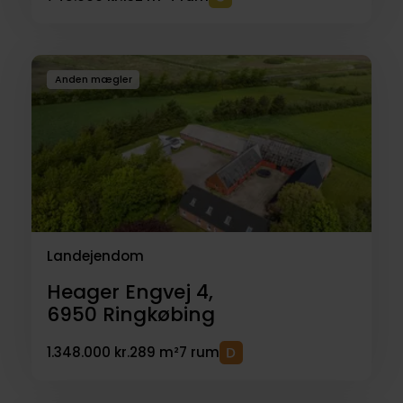
Anden mægler
Landejendom
Heager Engvej 4,
6950
Ringkøbing
1.348.000 kr.
289 m²
7 rum