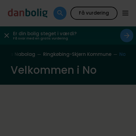
Få vurdering
Er din bolig steget i værdi?
Få svar med en gratis vurdering
Vores Nabolag
Ringkøbing-Skjern Kommune
No
Velkommen i No