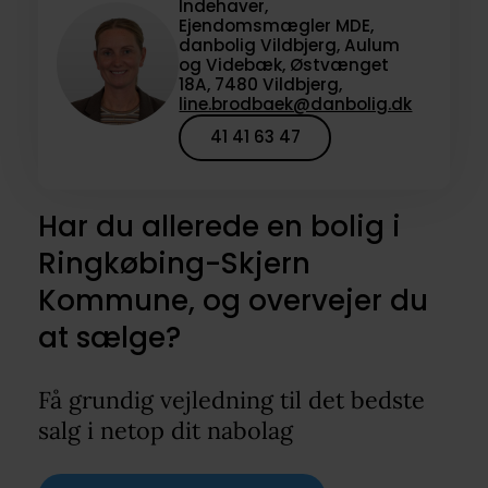
Indehaver,
Ejendomsmægler MDE,
danbolig Vildbjerg, Aulum
og Videbæk, Østvænget
18A, 7480 Vildbjerg,
line.brodbaek@danbolig.dk
41 41 63 47
Har du allerede en bolig i
Ringkøbing-Skjern
Kommune, og overvejer du
at sælge?
Få grundig vejledning til det bedste
salg i netop dit nabolag