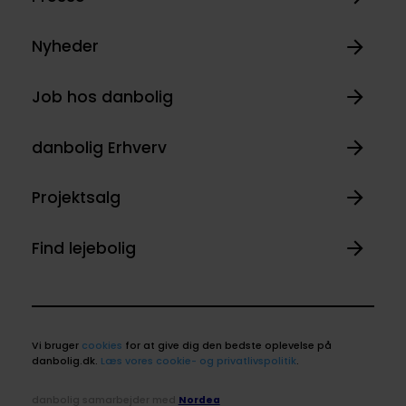
Nyheder
Job hos danbolig
danbolig Erhverv
Projektsalg
Find lejebolig
Vi bruger
cookies
for at give dig den bedste oplevelse på
danbolig.dk.
Læs vores cookie- og privatlivspolitik
.
danbolig samarbejder med
Nordea