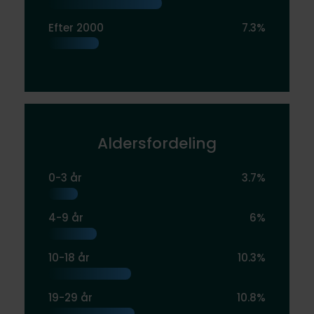
Efter 2000
7.3%
Aldersfordeling
0-3 år
3.7%
4-9 år
6%
10-18 år
10.3%
19-29 år
10.8%