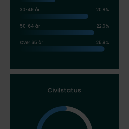
30-49 år
20.8%
50-64 år
22.6%
Over 65 år
25.8%
Civilstatus