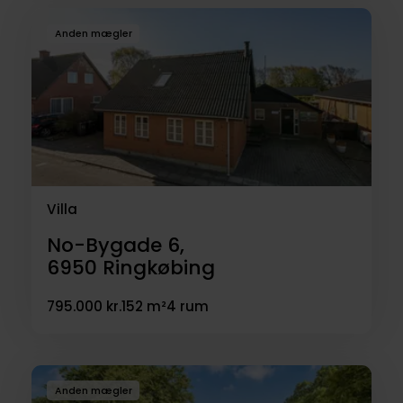
Anden mægler
Villa
No-Bygade 6,
6950
Ringkøbing
795.000 kr.
152 m²
4 rum
Anden mægler