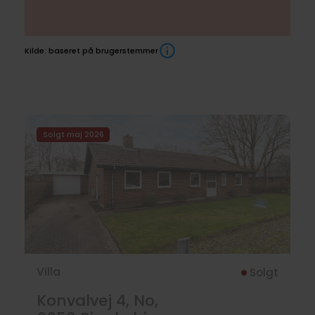
Kilde: baseret på brugerstemmer
Boliger
Solgt maj 2026
til
salg
Villa
Solgt
Konvalvej 4, No,