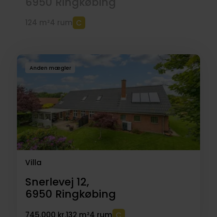
6950
Ringkøbing
124 m²
4 rum
Anden mægler
Villa
Snerlevej 12,
6950
Ringkøbing
745.000 kr.
132 m²
4 rum