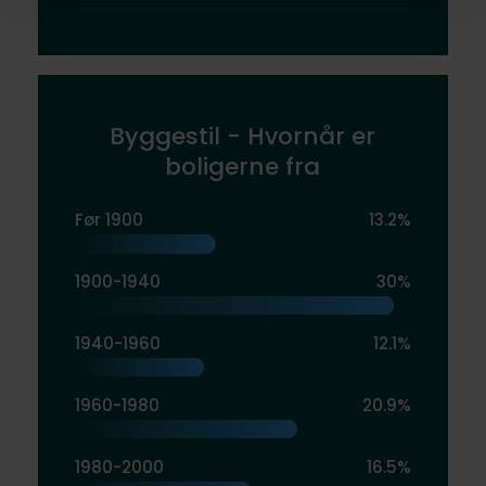
Byggestil - Hvornår er
boligerne fra
Før 1900
13.2%
1900-1940
30%
1940-1960
12.1%
1960-1980
20.9%
1980-2000
16.5%