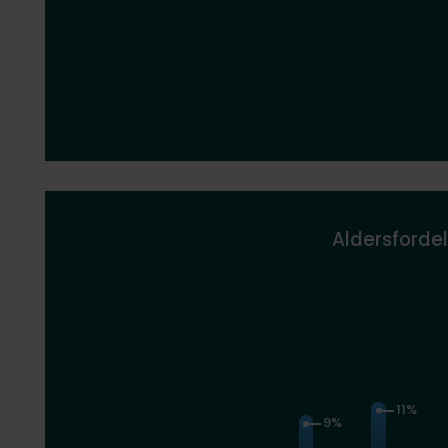
Aldersfordel
11%
9%