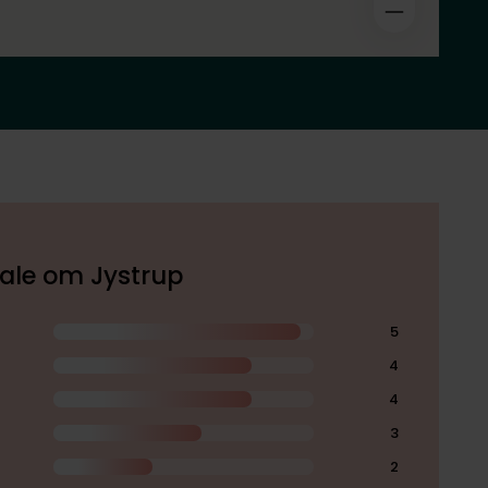
kale om Jystrup
5
4
4
3
2