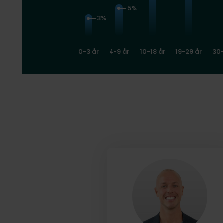
5%
3%
0-3 år
4-9 år
10-18 år
19-29 år
30