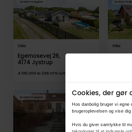
Anden mægler
Anden mæ
til
salg
Villa
Villa
Egemosevej 26,
Jystrup
4174
Jystrup
4174
J
4.195.000 kr.
206 m²
6 rum
2.495.000 
Cookies, der gør d
Anden mægler
Anden mæ
Hos danbolig bruger vi egne c
brugeroplevelsen og vise dig 
Hvis du giver samtykke til ma
teknologier til at indsamle 