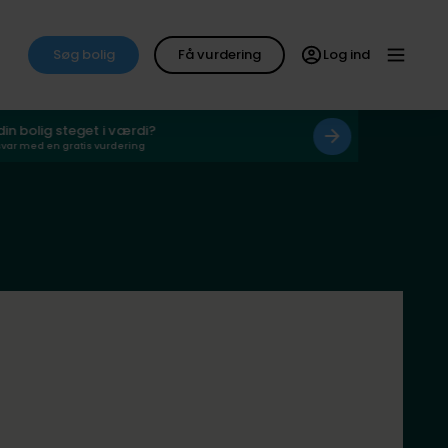
Søg bolig
Få vurdering
Log ind
 din bolig steget i værdi?
svar med en gratis vurdering