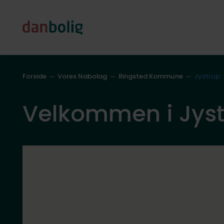
Forside
Vores Nabolag
Ringsted Kommune
Jystrup
Velkommen i Jys