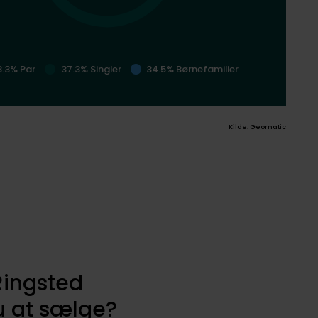
8.3% Par
37.3% Singler
34.5% Børnefamilier
Kilde: Geomatic
Ringsted
 at sælge?