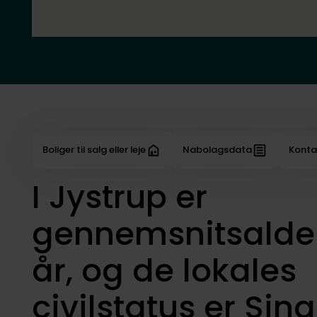
Boliger til salg eller leje
Nabolagsdata
Konta
I Jystrup er
gennemsnitsalde
år, og de lokales
civilstatus er Sing