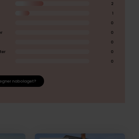
2
1
0
er
0
0
ter
0
0
egner nabolaget?