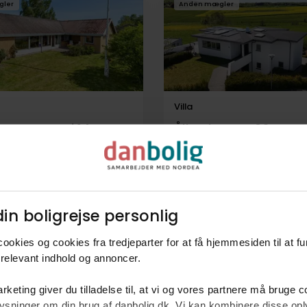
gler
Anden mægler
Villa
 Leragervej 14,
Ålbæk Huse 20,
ystrup
4174
Jystrup
kr.
185 m²
6 rum
6.995.000 kr.
244 m²
7 rum
in boligrejse personlig​
gler
ookies og cookies fra tredjeparter for at få hjemmesiden til at f
relevant indhold og annoncer.​
rketing giver du tilladelse til, at vi og vores partnere må bruge 
oplysninger om din brug af danbolig.dk. Vi kan kombinere disse o