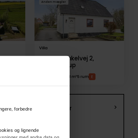
Anden mægler
Villa
Jystrup Vinkelvej 2,
4174
Jystrup
1.795.000 kr.
148 m²
5 rum
6
Villaer
ungere, forbedre
cookies og lignende
plysninger med andre data og