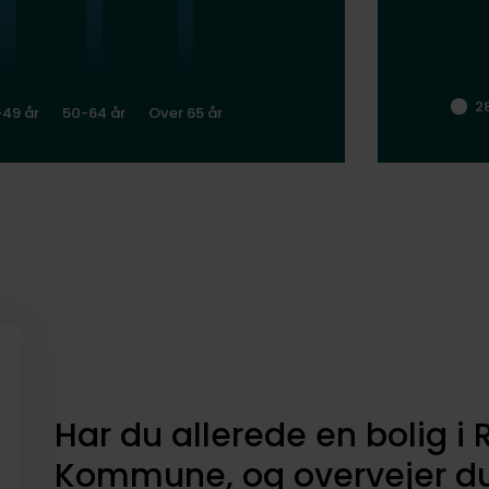
2
-49 år
50-64 år
Over 65 år
Har du allerede en bolig i 
Kommune, og overvejer du