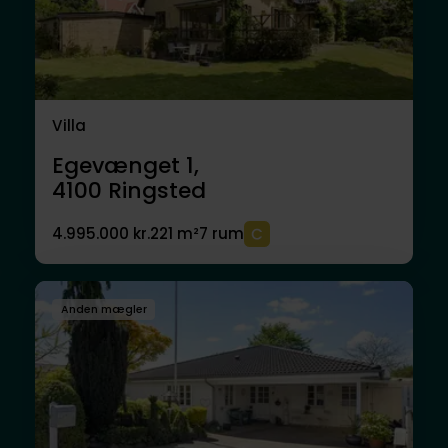
Villa
Egevænget 1,
4100
Ringsted
4.995.000 kr.
221 m²
7 rum
Anden mægler