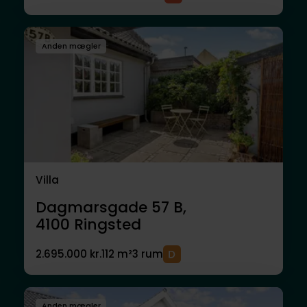
Anden mægler
Villa
Dagmarsgade 57 B,
4100
Ringsted
2.695.000 kr.
112 m²
3 rum
Anden mægler