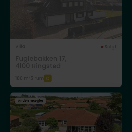
Villa
Solgt
Fuglebakken 17,
4100
Ringsted
180 m²
5 rum
Anden mægler