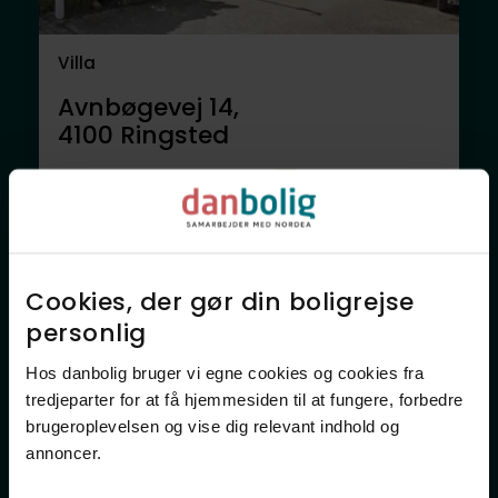
Villa
Avnbøgevej 14,
4100
Ringsted
3.995.000 kr.
134 m²
3 rum
Anden mægler
Cookies, der gør din boligrejse
personlig​
Hos danbolig bruger vi egne cookies og cookies fra
tredjeparter for at få hjemmesiden til at fungere, forbedre
brugeroplevelsen og vise dig relevant indhold og
annoncer.​
Villa