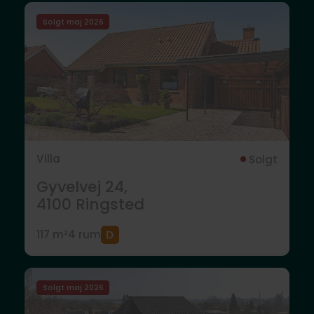
Solgt maj 2026
Villa
Solgt
Gyvelvej 24,
4100
Ringsted
117 m²
4 rum
Solgt maj 2026