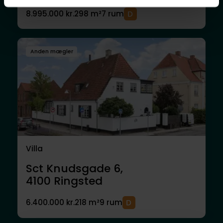
8.995.000 kr.
298 m²
7 rum
Anden mægler
Villa
Sct Knudsgade 6,
4100
Ringsted
6.400.000 kr.
218 m²
9 rum