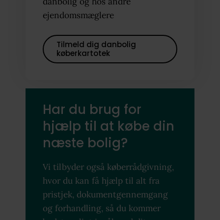
danbolig og hos andre
ejendomsmæglere
Tilmeld dig danbolig
køberkartotek
Har du brug for
hjælp til at købe din
næste bolig?
Vi tilbyder også køberrådgivning,
hvor du kan få hjælp til alt fra
pristjek, dokumentgennemgang
og forhandling, så du kommer