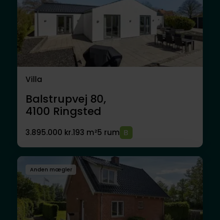
Villa
Balstrupvej 80,
4100
Ringsted
3.895.000 kr.
193 m²
5 rum
Anden mægler