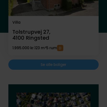
Villa
Tolstrupvej 27,
4100
Ringsted
1.995.000 kr.
123 m²
5 rum
Se alle boliger