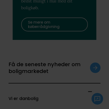
bedst muligt i mål med dit
boligkøb.
Se mere om
køberrådgivning
Få de seneste nyheder om
boligmarkedet
Vi er danbolig