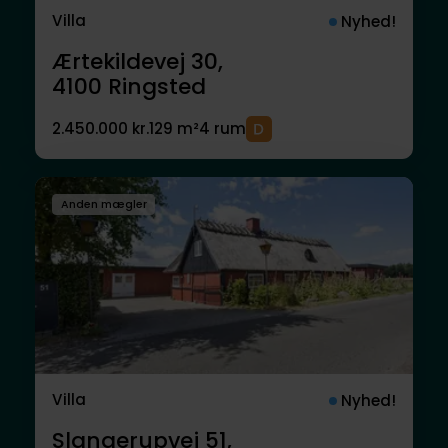
Villa
Nyhed!
Ærtekildevej 30,
4100
Ringsted
2.450.000 kr.
129 m²
4 rum
Anden mægler
Villa
Nyhed!
Slangerupvej 51,