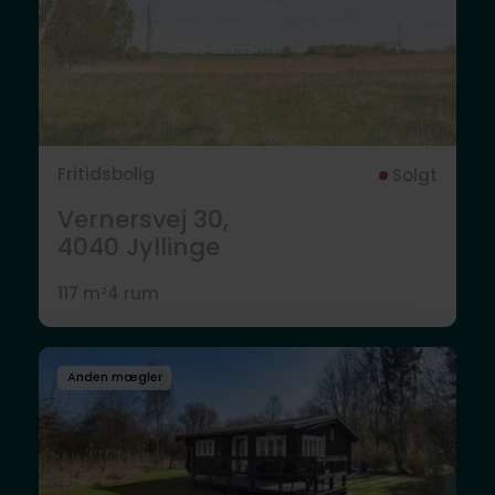
Fritidsbolig
Solgt
Vernersvej 30,
4040
Jyllinge
117 m²
4 rum
Anden mægler