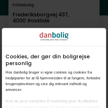
Fritidsbolig
Frederiksborgvej 437,
4000
Roskilde
11.995.000 kr.
231 m²
4 rum
Se alle boliger
Cookies, der gør din boligrejse
personlig​
Hos danbolig bruger vi egne cookies og cookies fra
tredjeparter for at få hjemmesiden til at fungere, forbedre
brugeroplevelsen og vise dig relevant indhold og
annoncer.​
Hvis du giver samtykke til marketing giver du tilladelse
til, at vi og vores partnere må bruge cookies og lignende