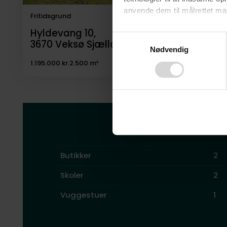
anvende dem til målrettet mark
Fritidsgrund
Hyldevang 10,
Ved at klikke på ”OK” giver d
Consent
3670
Veksø Sjælland
tilbagekalde dit samtykke ved 
Nødvendig
Selection
finder du i vores
privatlivspo
1.195.000 kr.
2.500 m²
Her finder du
Butikker
2
Skoler
2
Vuggestuer
1