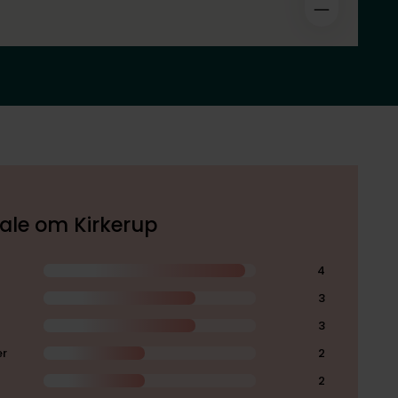
kale om Kirkerup
4
3
3
er
2
2