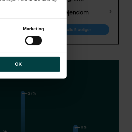
1
Landejendom
brugen af cookies samt
ng af personoplysninger
Marketing
Se alle 5 boliger
OK
vornår er boligerne fra
27%
11%
9%