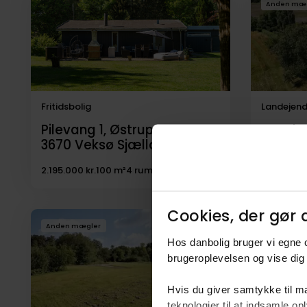
Anden mæ
til
salg
Fritidsbolig
Landejen
Pilevang 1, Østrup,
Gundsøl
3670
Veksø Sjælland
4000
R
2.195.000 kr.
100 m²
4 rum
8.250.000 
Cookies, der gør d
Anden mægler
Hos danbolig bruger vi egne c
brugeroplevelsen og vise dig 
Hvis du giver samtykke til ma
teknologier til at indsamle 