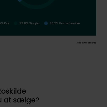
6% Par
37.8% Singler
36.2% Børnefamilier
Kilde: Geomatic
Roskilde
 at sælge?