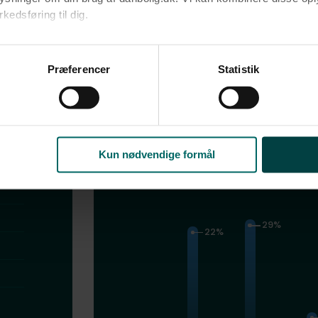
edsføring til dig.​
u samtykke til alle formål. Du kan til enhver tid læse mere om 
at følge linket til vores
cookiepolitik
. Oplysninger om behandli
Præferencer
Statistik
litik
.
Kun nødvendige formål
Byggestil - H
29%
22%