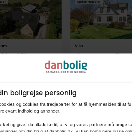
gler
Anden mægler
dom
Villa
illevej 58,
Slettemosevej 11,
oskilde
3670
Veksø Sjælland
kr.
255 m²
11 rum
6.595.000 kr.
191 m²
8 rum
in boligrejse personlig​
ookies og cookies fra tredjeparter for at få hjemmesiden til at f
relevant indhold og annoncer.​
rketing giver du tilladelse til, at vi og vores partnere må bruge 
oplysninger om din brug af danbolig.dk. Vi kan kombinere disse o