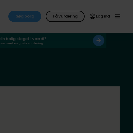
Søg bolig
Få vurdering
Log ind
 din bolig steget i værdi?
svar med en gratis vurdering