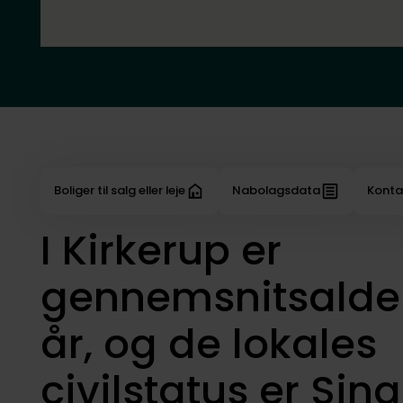
Boliger til salg eller leje
Nabolagsdata
Konta
I Kirkerup er
gennemsnitsalde
år, og de lokales
civilstatus er Sing