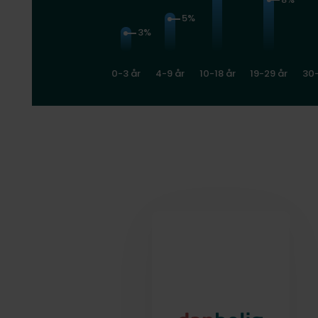
5%
3%
0-3 år
4-9 år
10-18 år
19-29 år
30