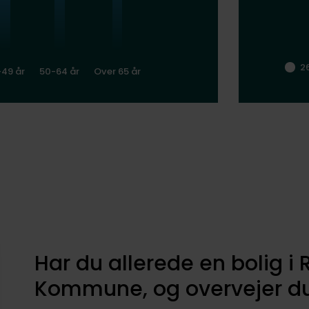
2
-49 år
50-64 år
Over 65 år
Har du allerede en bolig i 
Kommune, og overvejer du