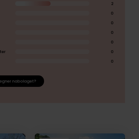
2
0
0
0
0
ter
0
0
egner nabolaget?