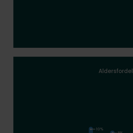
Aldersfordel
10%
8%