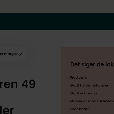
kt mægler
Det siger de lo
Fred og ro
ren 49
Godt for børnefamilier
Godt naboskab
Masser af sportsaktivitet
ler
Skøn natur