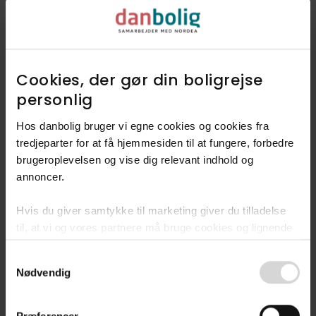
Udforsk vores finmaskede data, og
find ud af hvad folk mener
kendetegner Roskilde.
Cookies, der gør din boligrejse
personlig​
Dyk ned i Roskilde
Hos danbolig bruger vi egne cookies og cookies fra
tredjeparter for at få hjemmesiden til at fungere, forbedre
brugeroplevelsen og vise dig relevant indhold og
annoncer.​
Hvis du giver samtykke til marketing giver du tilladelse
Fandt du ikke
til, at vi og vores partnere må bruge cookies og lignende
drømmeboligen?
teknologier til at indsamle oplysninger om din brug af
Consent
danbolig.dk. Vi kan kombinere disse oplysninger med
Bliv en del af vores
Nødvendig
Selection
andre data og anvende dem til målrettet markedsføring til
køberkartotek
dig.​
Præferencer