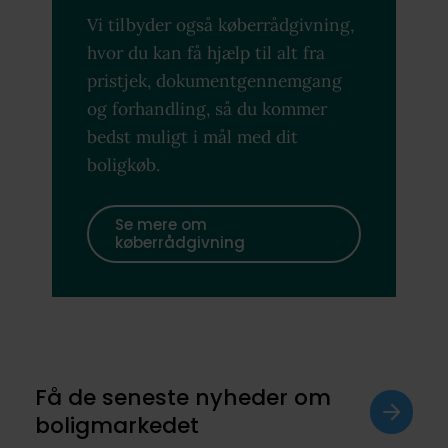
Vi tilbyder også køberrådgivning,
hvor du kan få hjælp til alt fra
pristjek, dokumentgennemgang
og forhandling, så du kommer
bedst muligt i mål med dit
boligkøb.
Se mere om
køberrådgivning
Få de seneste nyheder om
boligmarkedet