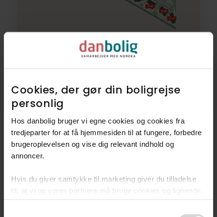
Helårsgrund
Engstien 42,
8362
Hørning
Cookies, der gør din boligrejse
personlig​
Købsaftale underskrevet!
Hos danbolig bruger vi egne cookies og cookies fra
tredjeparter for at få hjemmesiden til at fungere, forbedre
brugeroplevelsen og vise dig relevant indhold og
annoncer.​
7
Villaer
Hvis du giver samtykke til marketing giver du tilladelse
3
Rækkehuse
til, at vi og vores partnere må bruge cookies og lignende
teknologier til at indsamle oplysninger om din brug af
2
Helårsgrunde
Consent
danbolig.dk. Vi kan kombinere disse oplysninger med