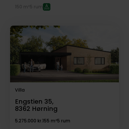
150 m²
5 rum
Villa
Engstien 35,
8362
Hørning
5.275.000 kr.
155 m²
5 rum