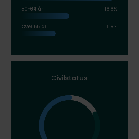
50-64 år
16.6%
Over 65 år
11.8%
Civilstatus