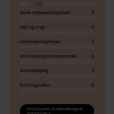
Gode indkøbsmuligheder
0
Hipt og ungt
0
Historiske bygninger
0
Stort udvalg af restauranter
0
God shopping
0
Kunst og kultur
0
Hvad synes du kendetegner
nabolaget?