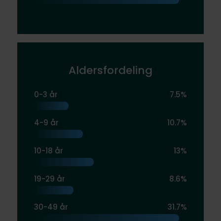
Aldersfordeling
0-3 år
7.5%
4-9 år
10.7%
10-18 år
13%
19-29 år
8.6%
30-49 år
31.7%