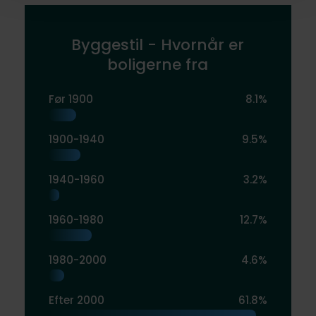
Byggestil - Hvornår er
boligerne fra
Før 1900
8.1%
1900-1940
9.5%
1940-1960
3.2%
1960-1980
12.7%
1980-2000
4.6%
Efter 2000
61.8%