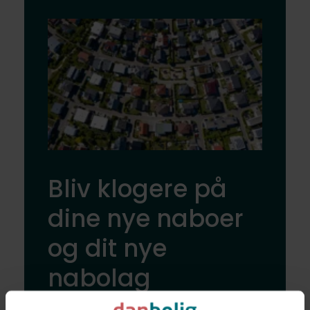
Bliv klogere på
dine nye naboer
og dit nye
nabolag