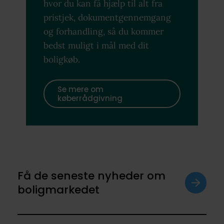
hvor du kan få hjælp til alt fra
pristjek, dokumentgennemgang
og forhandling, så du kommer
bedst muligt i mål med dit
boligkøb.
Se mere om
køberrådgivning
Få de seneste nyheder om
boligmarkedet