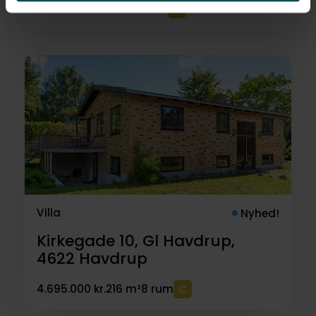
6.975.000 kr.
121 m²
3 rum
Villa
Nyhed!
Kirkegade 10, Gl Havdrup,
4622
Havdrup
4.695.000 kr.
216 m²
8 rum