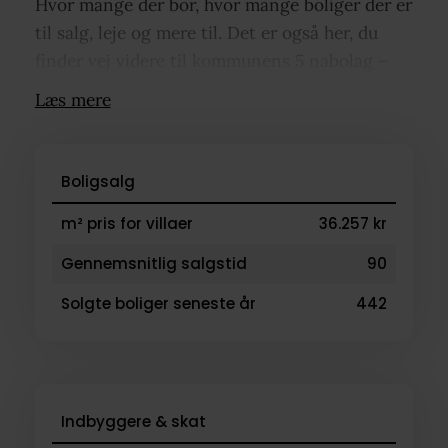
Hvor mange der bor, hvor mange boliger der er
til salg, leje og mere til. Det er også her, du
finder vej videre til kommunens 5 nabolag –
bare klik på dem oppe i kortet. Under hvert
Læs mere
nabolag kan du blandt andet se, hvilke
virksomheder der ligger i området, hvilke
familietyper der bor her, og hvad boligpriserne
Boligsalg
ligger på.
m² pris for villaer
36.257 kr
Gennemsnitlig salgstid
90
Solgte boliger seneste år
442
Indbyggere & skat