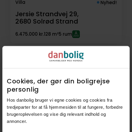
Villa
Nyhed!
Jersie Strandvej 29,
2680
Solrød Strand
6.475.000 kr.
128 m²
5 rum
Cookies, der gør din boligrejse
personlig​
Hos danbolig bruger vi egne cookies og cookies fra
tredjeparter for at få hjemmesiden til at fungere, forbedre
brugeroplevelsen og vise dig relevant indhold og
Villa
Nyhed!
annoncer.​
Snerlevangen 1,