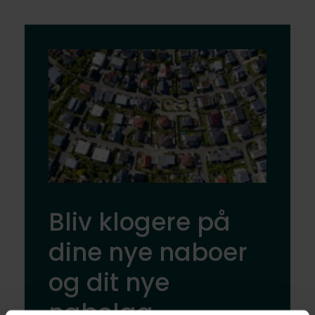
Bliv klogere på
dine nye naboer
og dit nye
nabolag