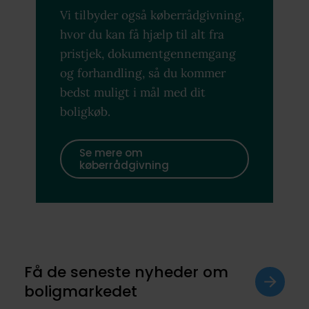
Vi tilbyder også køberrådgivning,
hvor du kan få hjælp til alt fra
pristjek, dokumentgennemgang
og forhandling, så du kommer
bedst muligt i mål med dit
boligkøb.
Se mere om
køberrådgivning
Få de seneste nyheder om
boligmarkedet