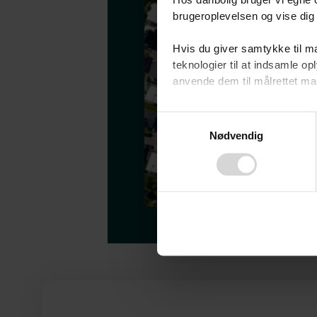
Hos danbolig bruger vi egne c
brugeroplevelsen og vise dig 
Hvis du giver samtykke til ma
teknologier til at indsamle 
anvende dem til målrettet mark
Ved at klikke på ”OK” giver d
Consent
tilbagekalde dit samtykke ved 
Nødvendig
Selection
finder du i vores
privatlivspo