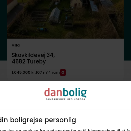
Villa
Skovkildevej 34,
4682
Tureby
1.045.000 kr.
107 m²
4 rum
in boligrejse personlig​