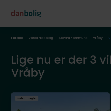
Forside
Vores Nabolag
Stevns Kommune
Vråby
V
Lige nu er der 3 vi
Vråby
Anden mægler