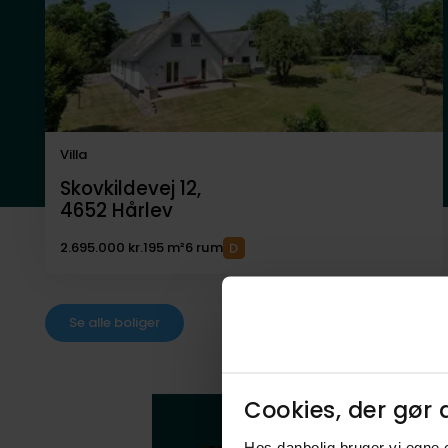
Villa
Skovkildevej 12,
4652
Hårlev
2.695.000 kr.
195 m²
6 rum
Se alle boliger
Cookies, der gør d