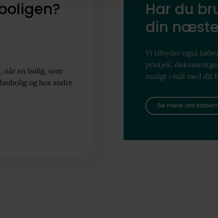
boligen?
Har du bru
din næste
Vi tilbyder også køber
pristjek, dokumentg
, når en bolig, som
muligt i mål med dit 
danbolig og hos andre
Se mere om køberr