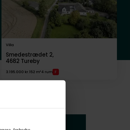
Villa
Smedestrædet 2,
4682
Tureby
3.195.000 kr.
152 m²
4 rum