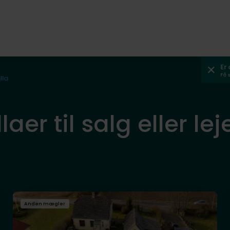
Er
Få 
illa
llaer til salg eller l
Anden mægler