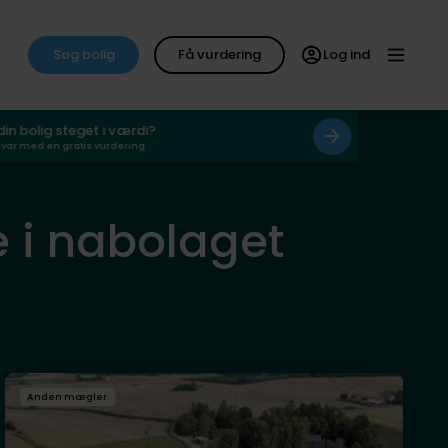
Søg bolig
Få vurdering
Log ind
 din bolig steget i værdi?
svar med en gratis vurdering
eje i nabolaget
Anden mægler