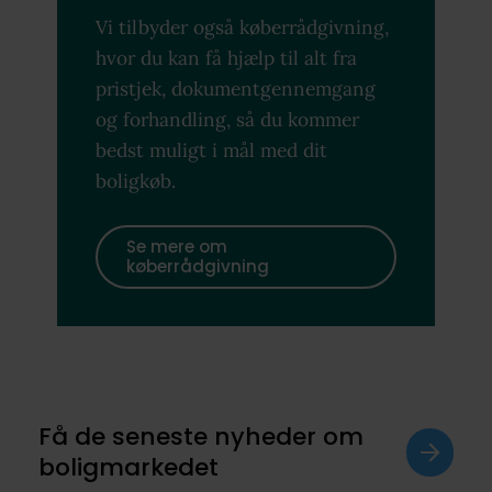
Vi tilbyder også køberrådgivning,
hvor du kan få hjælp til alt fra
pristjek, dokumentgennemgang
og forhandling, så du kommer
bedst muligt i mål med dit
boligkøb.
Se mere om
køberrådgivning
Få de seneste nyheder om
boligmarkedet