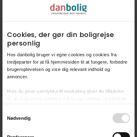
Udforsk vores finmaskede data, og
find ud af hvad folk mener
kendetegner Humlum.
Cookies, der gør din boligrejse
personlig​
Dyk ned i Humlum
Hos danbolig bruger vi egne cookies og cookies fra
tredjeparter for at få hjemmesiden til at fungere, forbedre
brugeroplevelsen og vise dig relevant indhold og
annoncer.​
Hvis du giver samtykke til marketing giver du tilladelse
Fandt du ikke
til, at vi og vores partnere må bruge cookies og lignende
drømmeboligen?
teknologier til at indsamle oplysninger om din brug af
Consent
danbolig.dk. Vi kan kombinere disse oplysninger med
Bliv en del af vores
Nødvendig
Selection
andre data og anvende dem til målrettet markedsføring til
køberkartotek
dig.​
Præferencer