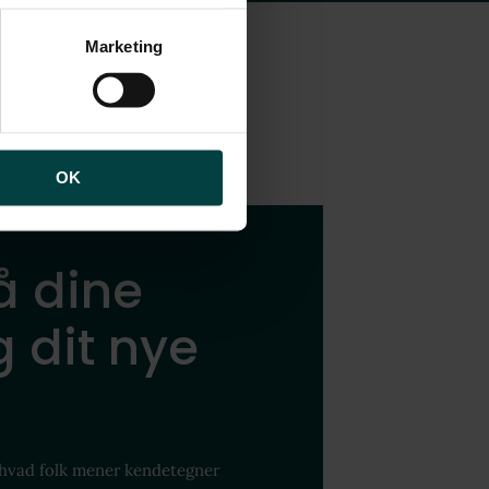
brugen af cookies samt
ng af personoplysninger
Marketing
OK
å dine
 dit nye
 hvad folk mener kendetegner