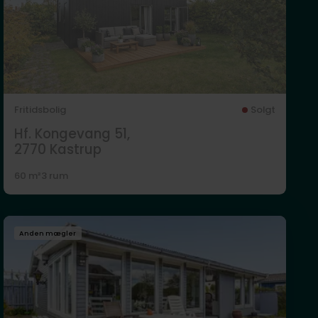
Fritidsbolig
Solgt
Hf. Kongevang 51,
2770
Kastrup
60 m²
3 rum
Anden mægler