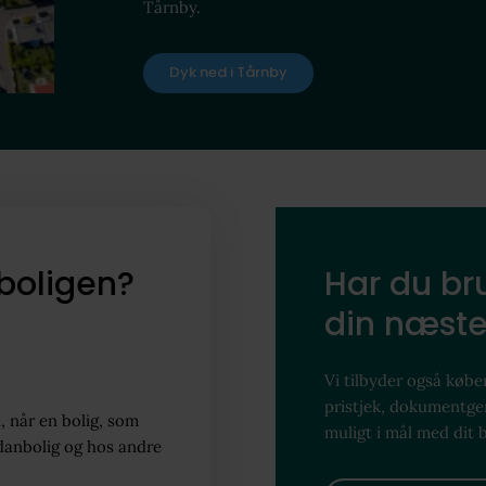
Tårnby.
Dyk ned i Tårnby
boligen?
Har du bru
din næste
Vi tilbyder også køber
pristjek, dokumentg
, når en bolig, som
muligt i mål med dit 
danbolig og hos andre