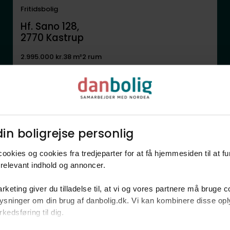
Fritidsbolig
Hf. Sano 128,
2770
Kastrup
2.995.000 kr.
38 m²
2 rum
Anden mægler
in boligrejse personlig​
ookies og cookies fra tredjeparter for at få hjemmesiden til at f
relevant indhold og annoncer.​
rketing giver du tilladelse til, at vi og vores partnere må bruge 
oplysninger om din brug af danbolig.dk. Vi kan kombinere disse o
Fritidsbolig
edsføring til dig.​
Hf. Uganda 8,