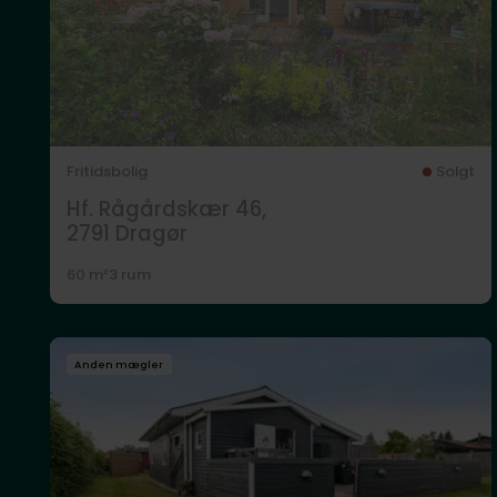
Fritidsbolig
Solgt
Hf. Rågårdskær 46,
2791
Dragør
60 m²
3 rum
Anden mægler