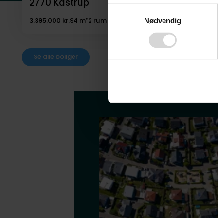
2770
Kastrup
Ved at klikke på ”OK” giver d
Consent
tilbagekalde dit samtykke ved 
3.395.000 kr.
94 m²
2 rum
Nødvendig
Selection
finder du i vores
privatlivspo
Se alle boliger