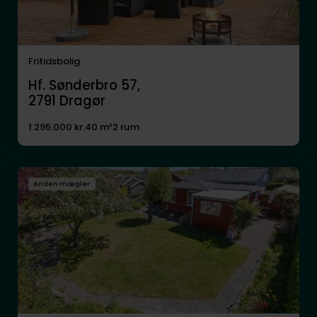
Fritidsbolig
Hf. Sønderbro 57,
2791
Dragør
1.295.000 kr.
40 m²
2 rum
Anden mægler