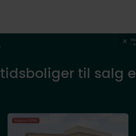
Vu
– d
g
tidsboliger til salg e
Solgt juni 2026