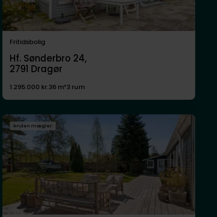
Fritidsbolig
Hf. Sønderbro 24,
2791
Dragør
1.295.000 kr.
36 m²
3 rum
Anden mægler