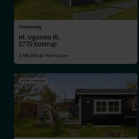
Fritidsbolig
Hf. Uganda 10,
2770
Kastrup
3.785.000 kr.
75 m²
3 rum
Anden mægler