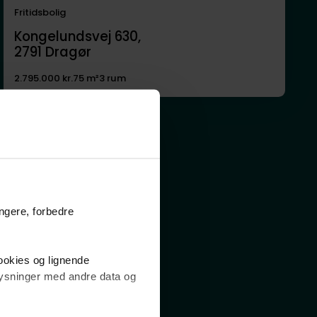
Fritidsbolig
Kongelundsvej 630,
2791
Dragør
2.795.000 kr.
75 m²
3 rum
ungere, forbedre
cookies og lignende
plysninger med andre data og