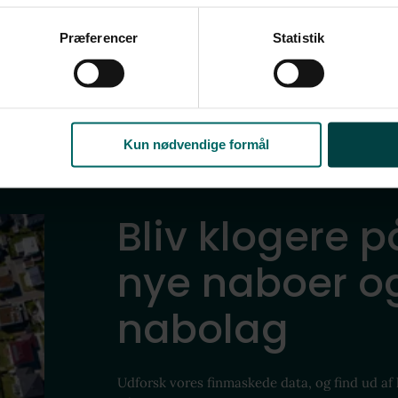
2770
Kastrup
u samtykke til alle formål. Du kan til enhver tid læse mere om 
at følge linket til vores
cookiepolitik
. Oplysninger om behandli
4.195.000 kr.
184 m²
6 rum
Præferencer
Statistik
litik
.
Kun nødvendige formål
Bliv klogere p
nye naboer og
nabolag
Udforsk vores finmaskede data, og find ud af