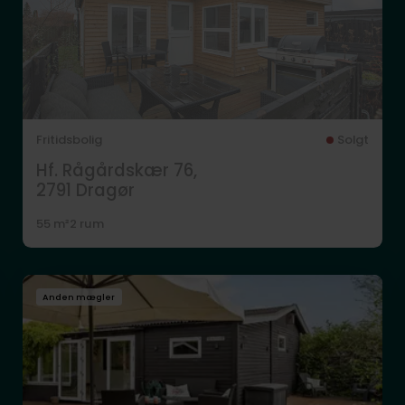
Fritidsbolig
Solgt
Hf. Rågårdskær 76,
2791
Dragør
55 m²
2 rum
Anden mægler