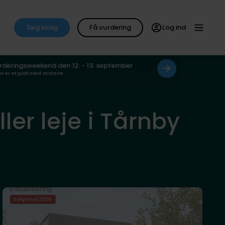
Søg bolig
Få vurdering
Log ind
rderingsweekend den 12. - 13. september
et er et godt sted at starte
ller leje i Tårnby
Solgt maj 2026