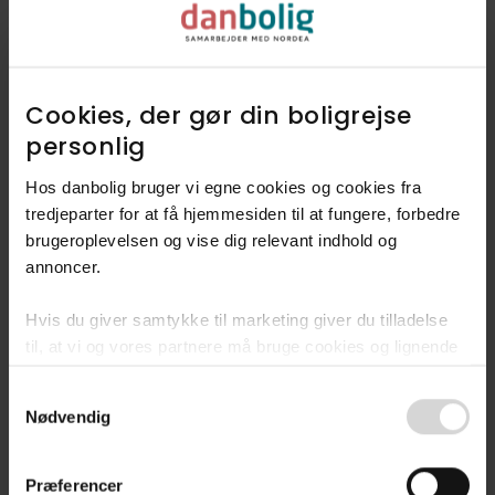
Udforsk vores finmaskede data, og
find ud af hvad folk mener
kendetegner Tårnby.
Cookies, der gør din boligrejse
personlig​
Dyk ned i Tårnby
Hos danbolig bruger vi egne cookies og cookies fra
tredjeparter for at få hjemmesiden til at fungere, forbedre
brugeroplevelsen og vise dig relevant indhold og
annoncer.​
Hvis du giver samtykke til marketing giver du tilladelse
Fandt du ikke
til, at vi og vores partnere må bruge cookies og lignende
drømmeboligen?
teknologier til at indsamle oplysninger om din brug af
Consent
danbolig.dk. Vi kan kombinere disse oplysninger med
Bliv en del af vores
Nødvendig
Selection
andre data og anvende dem til målrettet markedsføring til
køberkartotek
dig.​
Præferencer