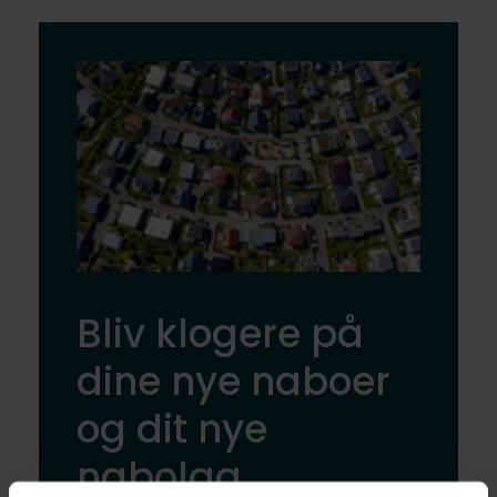
Bliv klogere på
dine nye naboer
og dit nye
nabolag