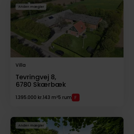
Anden mægler
Villa
Tevringvej 8,
6780
Skærbæk
1.395.000 kr.
143 m²
5 rum
Anden mægler