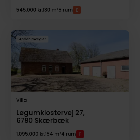
545.000 kr.
130 m²
5 rum
Anden mægler
Villa
Løgumklostervej 27,
6780
Skærbæk
1.095.000 kr.
154 m²
4 rum