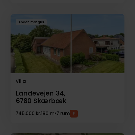
Anden mægler
Villa
Landevejen 34,
6780
Skærbæk
745.000 kr.
180 m²
7 rum