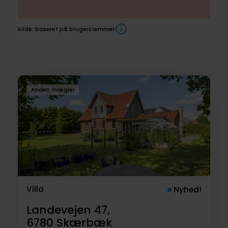
Kilde: baseret på brugerstemmer
Boliger
Anden mægler
til
salg
Villa
Nyhed!
Landevejen 47,
6780
Skærbæk