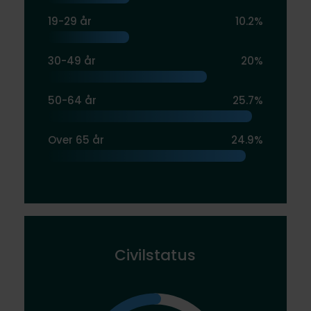
19-29 år
10.2%
30-49 år
20%
50-64 år
25.7%
Over 65 år
24.9%
Civilstatus