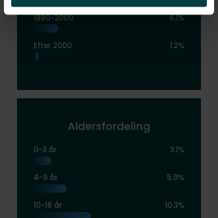
1980-2000
6.1%
Efter 2000
1.2%
Aldersfordeling
0-3 år
3.1%
4-9 år
5.9%
10-18 år
10.3%