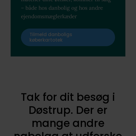
– både hos danbolig og hos andre
ejendomsmæglerkæder
Tilmeld danboligs
køberkartotek
Tak for dit besøg i
Døstrup. Der er
mange andre