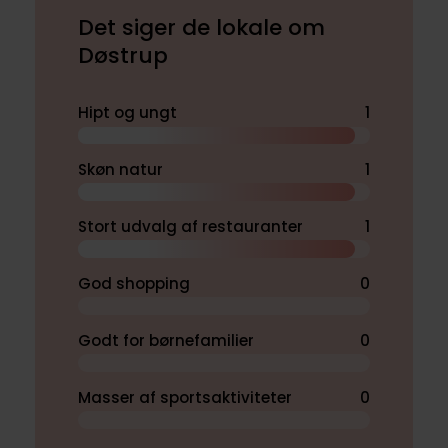
Det siger de lokale om
Døstrup
Hipt og ungt
1
Skøn natur
1
Stort udvalg af restauranter
1
God shopping
0
Godt for børnefamilier
0
Masser af sportsaktiviteter
0