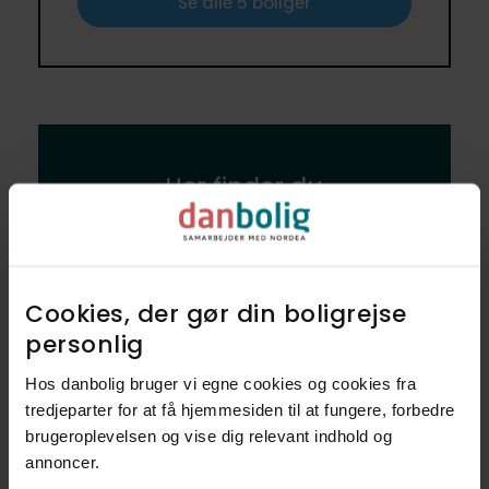
Se alle 5 boliger
Her finder du
Restauranter
2
Butikker
2
Cookies, der gør din boligrejse
personlig​
Vuggestuer
1
Hos danbolig bruger vi egne cookies og cookies fra
Børnehaver
1
tredjeparter for at få hjemmesiden til at fungere, forbedre
brugeroplevelsen og vise dig relevant indhold og
Fritidsklubber
annoncer.​
1
Ungdomsklubber