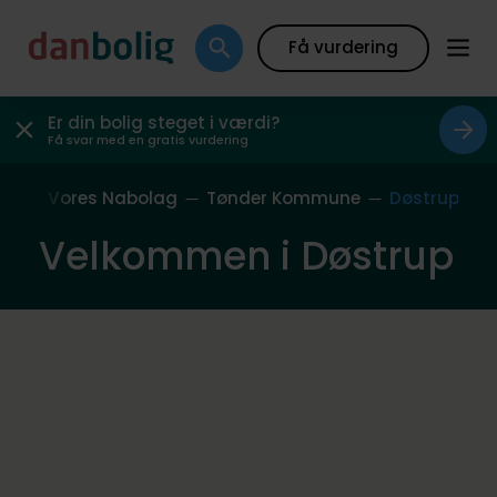
Få vurdering
Er din bolig steget i værdi?
Få svar med en gratis vurdering
ide
Vores Nabolag
Tønder Kommune
Døstrup
Velkommen i Døstrup