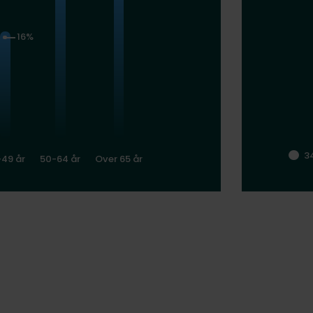
16%
3
-49 år
50-64 år
Over 65 år