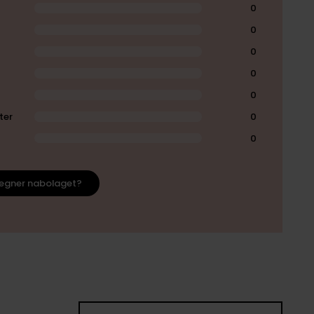
0
0
0
0
0
ter
0
0
egner nabolaget?