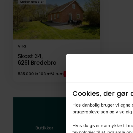
Anden mægler
til
salg
Villa
Skast 34,
6261
Bredebro
535.000 kr.
103 m²
4 rum
Cookies, der gør d
Hos danbolig bruger vi egne c
Her finder du
brugeroplevelsen og vise dig 
Hvis du giver samtykke til ma
Butikker
1
teknologier til at indsamle 