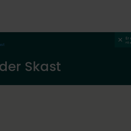
Er
Få 
ast
der Skast