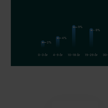
9%
8%
4%
2%
0-3 år
4-9 år
10-18 år
19-29 år
30