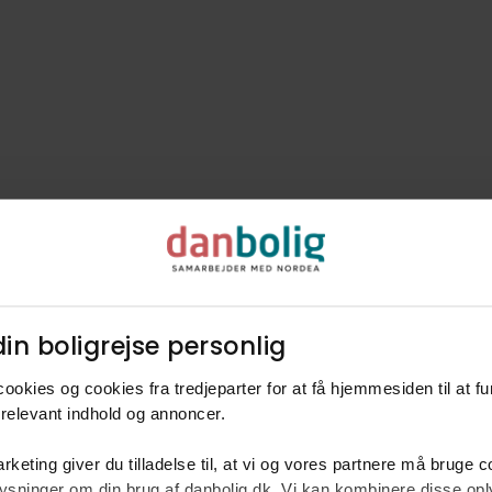
in boligrejse personlig​
ookies og cookies fra tredjeparter for at få hjemmesiden til at f
Byggestil - H
relevant indhold og annoncer.​
rketing giver du tilladelse til, at vi og vores partnere må bruge 
39%
oplysninger om din brug af danbolig.dk. Vi kan kombinere disse o