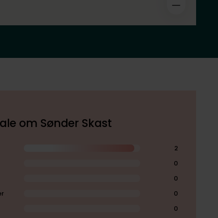
okale om Sønder Skast
2
0
0
er
0
0