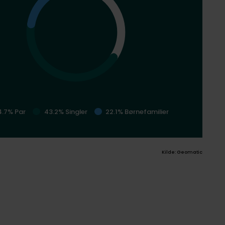
4.7% Par
43.2% Singler
22.1% Børnefamilier
Kilde: Geomatic