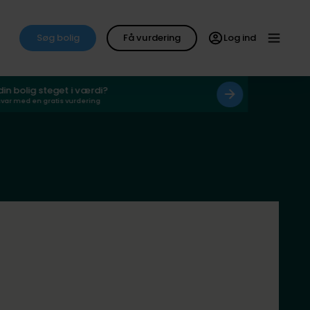
Søg bolig
Få vurdering
Log ind
 din bolig steget i værdi?
svar med en gratis vurdering