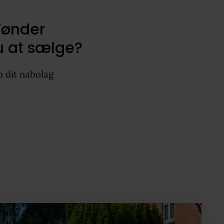
 Tønder
 at sælge?
p dit nabolag