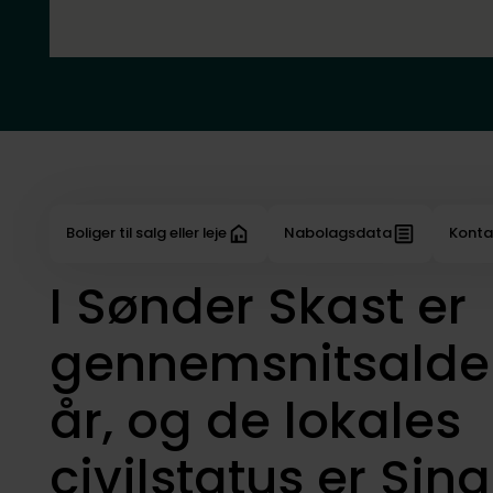
Boliger til salg eller leje
Nabolagsdata
Konta
I Sønder Skast er
gennemsnitsalde
år, og de lokales
civilstatus er Sing