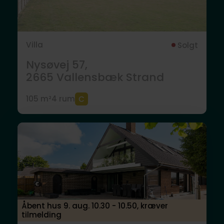
Villa
Solgt
Nysøvej 57,
2665
Vallensbæk Strand
105 m²
4 rum
Åbent hus 9. aug. 10.30 - 10.50, kræver
tilmelding