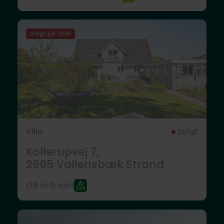
Solgt juli 2026
Villa
Solgt
Kollerupvej 7,
2665
Vallensbæk Strand
178 m²
5 rum