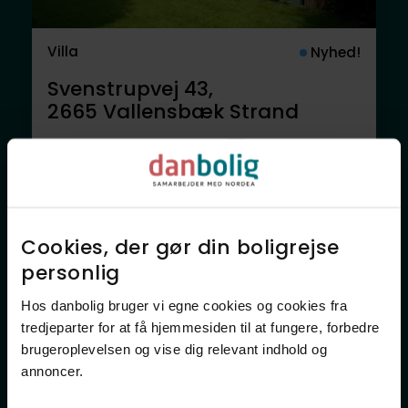
Villa
Nyhed!
Svenstrupvej 43,
2665
Vallensbæk Strand
5.495.000 kr.
139 m²
4 rum
Anden mægler
Cookies, der gør din boligrejse
personlig​
Hos danbolig bruger vi egne cookies og cookies fra
tredjeparter for at få hjemmesiden til at fungere, forbedre
brugeroplevelsen og vise dig relevant indhold og
annoncer.​
Villa
Nyhed!