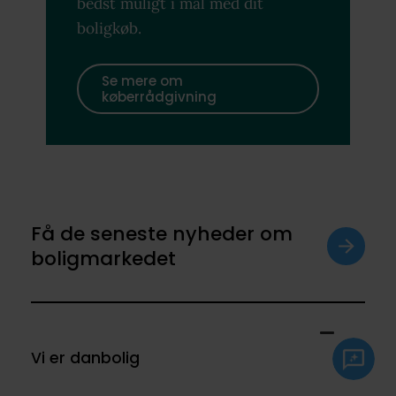
bedst muligt i mål med dit
boligkøb.
Se mere om
køberrådgivning
Få de seneste nyheder om
boligmarkedet
Vi er danbolig