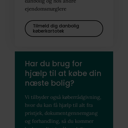
danbolig og hos andre
ejendomsmæglere
Tilmeld dig danbolig
køberkartotek
Har du brug for
hjælp til at købe din
næste bolig?
Vi tilbyder også køberrådgivning,
hvor du kan få hjælp til alt fra
pristjek, dokumentgennemgang
og forhandling, så du kommer