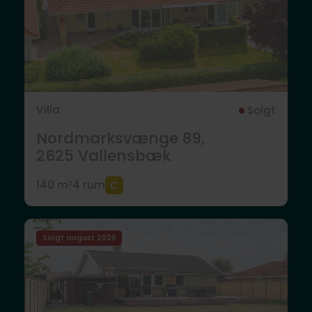
Villa
Solgt
Nordmarksvænge 89,
2625
Vallensbæk
140 m²
4 rum
Solgt august 2026