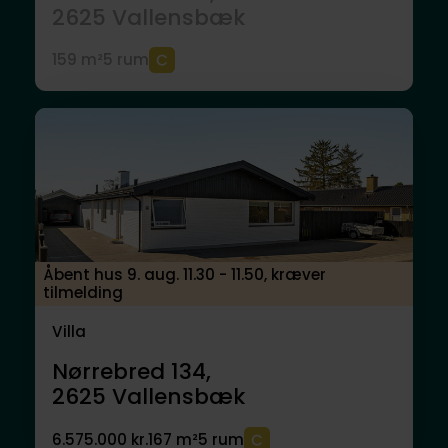
2625
Vallensbæk
159 m²
5 rum
Åbent hus 9. aug. 11.30 - 11.50, kræver
tilmelding
Villa
Nørrebred 134,
2625
Vallensbæk
6.575.000 kr.
167 m²
5 rum