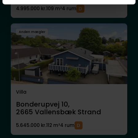
4.995.000 kr.
109 m²
4 rum
Anden mægler
Villa
Bonderupvej 10,
2665
Vallensbæk Strand
5.645.000 kr.
112 m²
4 rum