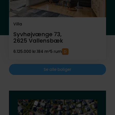
Villa
Syvhøjvænge 73,
2625
Vallensbæk
6.125.000 kr.
184 m²
5 rum
Se alle boliger