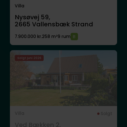
Villa
Nysøvej 59,
2665
Vallensbæk Strand
7.900.000 kr.
258 m²
9 rum
Solgt juni 2026
Villa
Solgt
Ved Bækken 2,