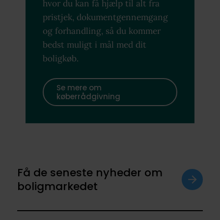
hvor du kan få hjælp til alt fra
pristjek, dokumentgennemgang
og forhandling, så du kommer
bedst muligt i mål med dit
boligkøb.
Se mere om
køberrådgivning
Få de seneste nyheder om
boligmarkedet