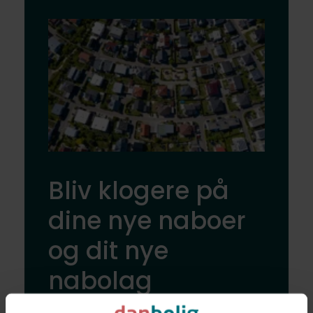
Bliv klogere på
dine nye naboer
og dit nye
nabolag