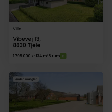
Villa
Vibevej 13,
8830
Tjele
1.795.000 kr.
134 m²
5 rum
Anden mægler