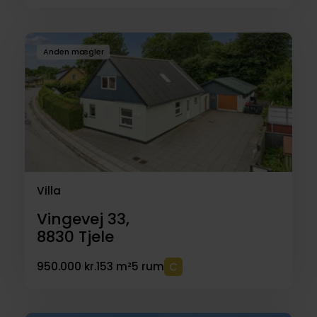
Anden mægler
Villa
Vingevej 33,
8830
Tjele
950.000 kr.
153 m²
5 rum