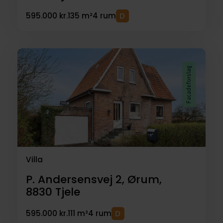
595.000 kr.
135 m²
4 rum
Villa
P. Andersensvej 2, Ørum,
8830
Tjele
595.000 kr.
111 m²
4 rum