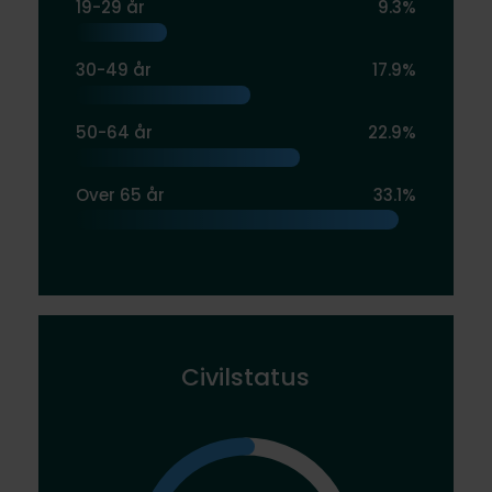
19-29 år
9.3%
30-49 år
17.9%
50-64 år
22.9%
Over 65 år
33.1%
Civilstatus