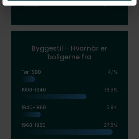
Skoler
1
Byggestil - Hvornår er
boligerne fra
Før 1900
4.1%
1900-1940
19.5%
1940-1960
5.8%
1960-1980
27.5%