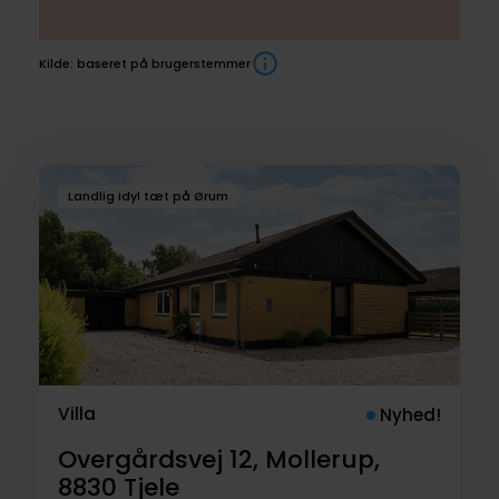
Kilde: baseret på brugerstemmer
Boliger
Landlig idyl tæt på Ørum
til
salg
Villa
Nyhed!
Overgårdsvej 12, Mollerup,
8830
Tjele