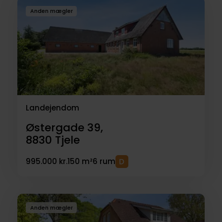
Anden mægler
Landejendom
Østergade 39,
8830
Tjele
995.000 kr.
150 m²
6 rum
Anden mægler