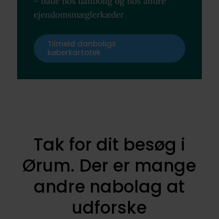
– både hos danbolig og hos andre
ejendomsmæglerkæder
Tilmeld danboligs
køberkartotek
Tak for dit besøg i
Ørum. Der er mange
andre nabolag at
udforske