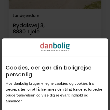
Landejendom
Rydalsvej 3,
8830
Tjele
3.000.000 kr.
184 m²
6 rum
Cookies, der gør din boligrejse
15
Villaer
personlig​
2
Landejendomme
Hos danbolig bruger vi egne cookies og cookies fra
tredjeparter for at få hjemmesiden til at fungere, forbedre
brugeroplevelsen og vise dig relevant indhold og
1
Andelsbolig
annoncer.​