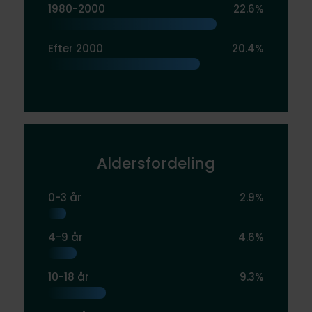
1980-2000
22.6%
Efter 2000
20.4%
Aldersfordeling
0-3 år
2.9%
4-9 år
4.6%
10-18 år
9.3%