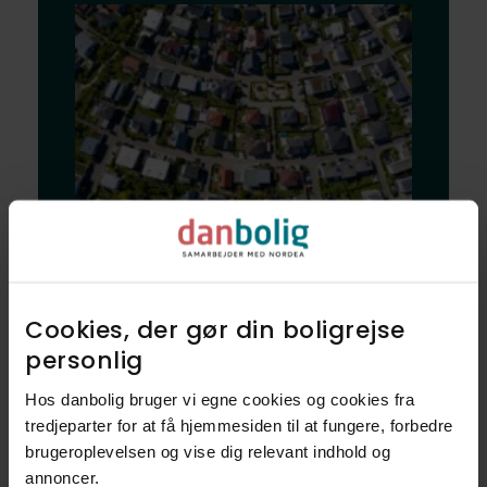
Bliv klogere på
dine nye naboer
Cookies, der gør din boligrejse
og dit nye
personlig​
nabolag
Hos danbolig bruger vi egne cookies og cookies fra
tredjeparter for at få hjemmesiden til at fungere, forbedre
brugeroplevelsen og vise dig relevant indhold og
Udforsk vores finmaskede data, og
annoncer.​