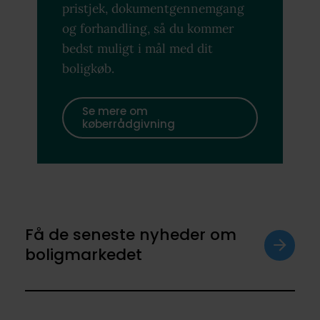
pristjek, dokumentgennemgang
og forhandling, så du kommer
bedst muligt i mål med dit
boligkøb.
Se mere om
køberrådgivning
Få de seneste nyheder om
boligmarkedet