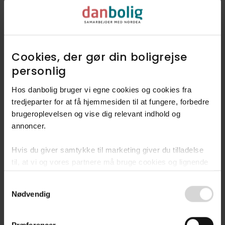
Udforsk vores finmaskede data, og
find ud af hvad folk mener
kendetegner Præstø.
Cookies, der gør din boligrejse
personlig​
Dyk ned i Præstø
Hos danbolig bruger vi egne cookies og cookies fra
tredjeparter for at få hjemmesiden til at fungere, forbedre
brugeroplevelsen og vise dig relevant indhold og
annoncer.​
Hvis du giver samtykke til marketing giver du tilladelse
Fandt du ikke
til, at vi og vores partnere må bruge cookies og lignende
drømmeboligen?
teknologier til at indsamle oplysninger om din brug af
Consent
danbolig.dk. Vi kan kombinere disse oplysninger med
Bliv en del af vores
Nødvendig
Selection
andre data og anvende dem til målrettet markedsføring til
køberkartotek
dig.​
Præferencer