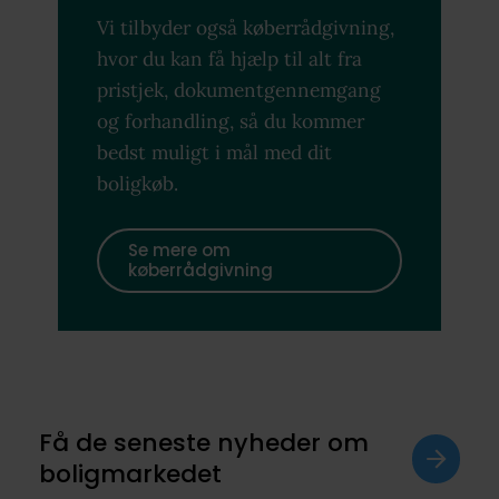
Vi tilbyder også køberrådgivning,
hvor du kan få hjælp til alt fra
pristjek, dokumentgennemgang
og forhandling, så du kommer
bedst muligt i mål med dit
boligkøb.
Se mere om
køberrådgivning
Få de seneste nyheder om
boligmarkedet