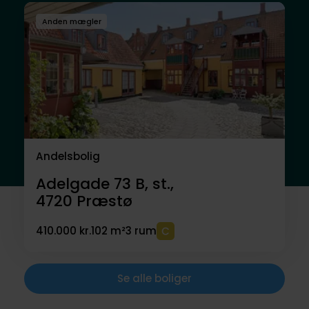
Anden mægler
Andelsbolig
Adelgade 73 B, st.,
4720
Præstø
410.000 kr.
102 m²
3 rum
Se alle boliger