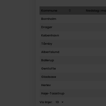
Kommune
Nedslag i ma
Sort table by Kommune in desc
Sort 
Bornholm
Dragør
København
Tårnby
Albertslund
Ballerup
Gentofte
Gladsaxe
Herlev
Høje-Taastrup
Vis linjer: