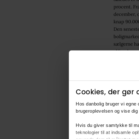
procent. Fr
december, o
knap 90.000 
Den seneste 
boligmarked
sælgerne ha
»Vi oplever 
forskel mel
for sælgern
usikkerhed 
bedre salgs
man forhand
Cookies, der gør d
Hos danbolig bruger vi egne c
Lands
brugeroplevelsen og vise dig 
hæsb
Hvis du giver samtykke til ma
teknologier til at indsamle 