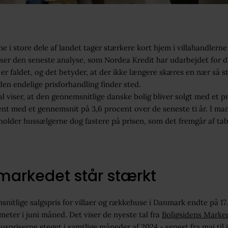
e i store dele af landet tager stærkere kort hjem i villahandlerne i
iser den seneste analyse, som Nordea Kredit har udarbejdet for d
er faldet, og det betyder, at der ikke længere skæres en nær så st
den endelige prisforhandling finder sted.
l viser, at den gennemsnitlige danske bolig bliver solgt med et p
ent med et gennemsnit på 3,6 procent over de seneste ti år. I ma
lder hussælgerne dog fastere på prisen, som det fremgår af tab
markedet står stærkt
nitlige salgspris for villaer og rækkehuse i Danmark endte på 17
meter i juni måned. Det viser de nyeste tal fra
Boligsidens Marke
uspriserne steget i samtlige måneder af 2024 - senest fra maj til 