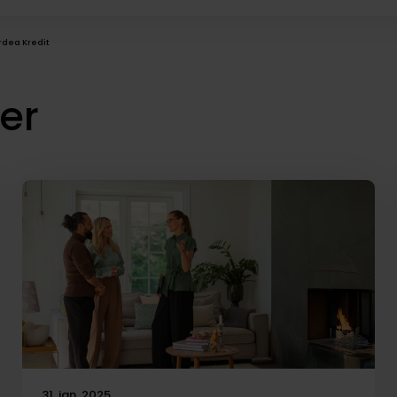
rdea Kredit
er
31. jan. 2025