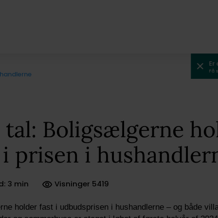
Er
Få 
shandlerne
 tal: Boligsælgerne ho
 i prisen i hushandler
d: 3 min
Visninger 5419
ne holder fast i udbudsprisen i hushandlerne – og både villa