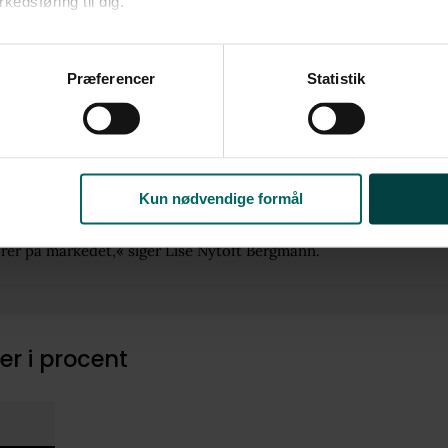
edsføring til dig.​
gøkonom i Nordea Kredit Lise Nytoft Bergmann kan det nuværende
ene indikere, at boligmarkedet er i gang med en normalisering eft
u samtykke til alle formål. Du kan til enhver tid læse mere om 
års turbulens.
at følge linket til vores
cookiepolitik
. Oplysninger om behandli
Præferencer
Statistik
emien var der stor efterspørgsel på boliger, hvilket også viste 
litik
.
å prisnedslag på boliger. Efter pandemien løb boligmarkedet ind i
nedslag blandt andet på grund af stigende renter og inflation, og 
eressen efter at købe bolig. Nu ser det danske boligmarked altså 
 sig oven på nogle hæsblæsende år, og det skaber ro i maven hos
Kun nødvendige formål
 Det danske boligmarked vil altid opleve op- og nedture, men de
age til et forholdsvist stabilt niveau. Der er vi på vej hen nu, og d
tører på markedet,« siger Lise Nytoft Bergmann.
er i procent