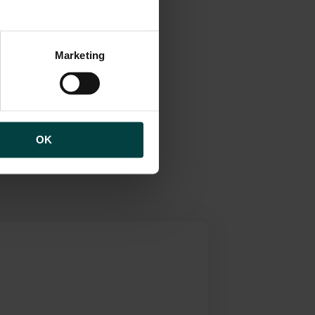
 niveau i
er de
brugen af cookies samt
ng af personoplysninger
Marketing
sig gennem
 en tid med
det
ud til at
 både købere
OK
t vender
et er rart