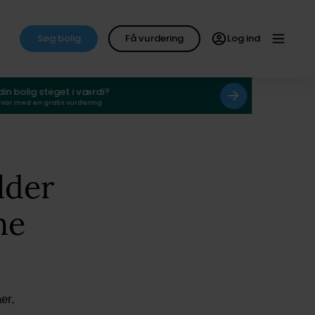
Søg bolig
Få vurdering
Log ind
 din bolig steget i værdi?
svar med en gratis vurdering
lder
ne
er,