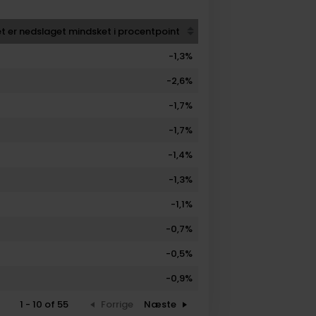
 er nedslaget mindsket i procentpoint
nding order
Sort table by Så meget er nedslaget mindsket i procentpoin
-1,3%
-2,6%
-1,7%
-1,7%
-1,4%
-1,3%
-1,1%
-0,7%
-0,5%
-0,9%
1 - 10 of 55
Forrige
Næste