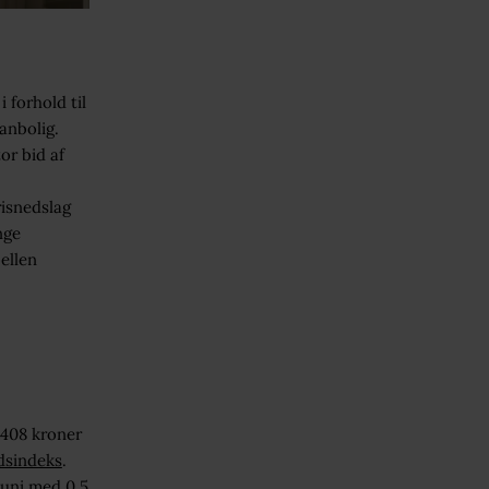
 forhold til
anbolig.
or bid af
risnedslag
nge
ellen
.408 kroner
dsindeks
.
juni med 0,5