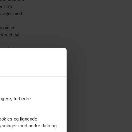
nt fra
 steget med
e på, at
rkedet, så
ær så stor
ode nyheder
ag skaber
 er en
en, som
ungere, forbedre
fter
cookies og lignende
plysninger med andre data og