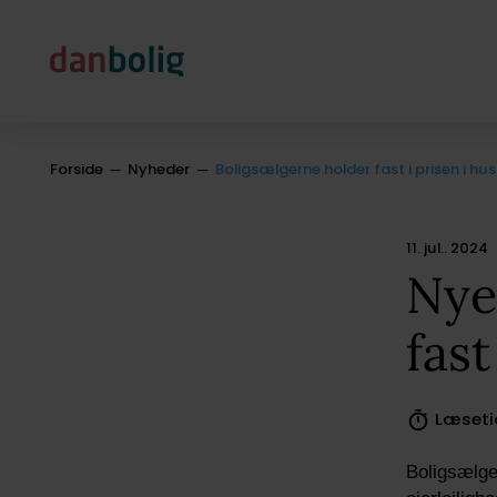
Forside
Nyheder
Boligsælgerne holder fast i prisen i hu
11. jul.. 2024
Nye
fast
Læseti
Boligsælger