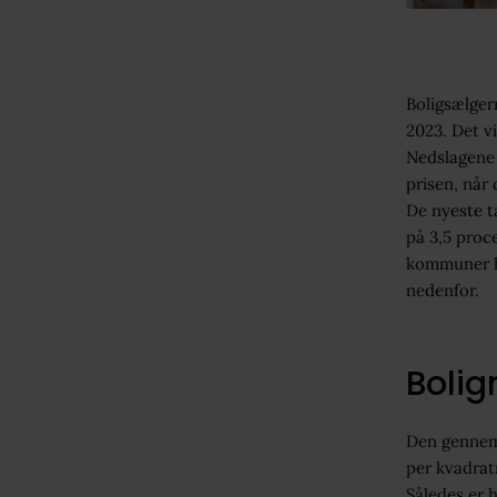
Boligsælgern
2023. Det v
Nedslagene 
prisen, når 
De nyeste ta
på 3,5 proc
kommuner ho
nedenfor.
Bolig
Den gennems
per kvadrat
Således er h