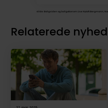
Kilde: Boligsiden og boligøkonom Lise Nytoft Bergmann, No
Relaterede nyhed
27. mar. 2025