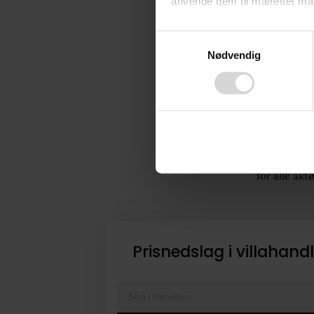
anvende dem til målrettet mark
Ifølge boli
prisnedslag
Ved at klikke på ”OK” giver d
Consent
foregående 
tilbagekalde dit samtykke ved 
Nødvendig
Selection
»Under pand
finder du i vores
privatlivspo
utroligt sm
højere pris
sænkede int
stabilisere
og sælgere.
normalt tilb
for alle ak
Prisnedslag i villahandl