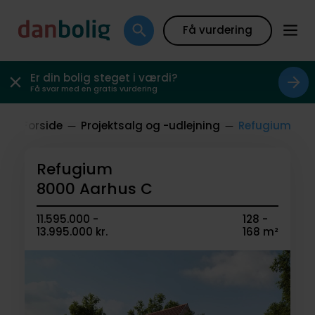
Få vurdering
Er din bolig steget i værdi?
Få svar med en gratis vurdering
Forside
Projektsalg og -udlejning
Refugium
Refugium
8000 Aarhus C
11.595.000 -
128 -
13.995.000 kr.
168 m²