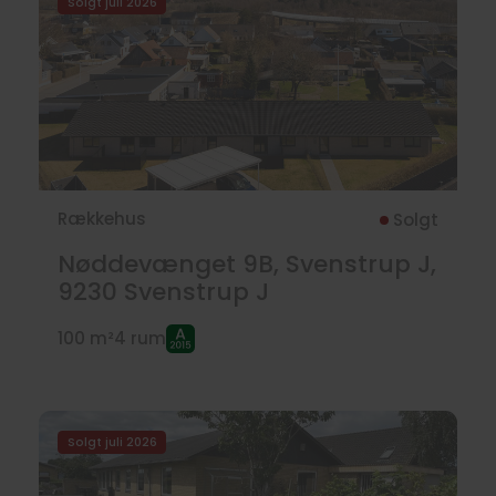
Solgt juli 2026
Rækkehus
Solgt
Nøddevænget 9B, Svenstrup J,
9230
Svenstrup J
100 m²
4 rum
Solgt juli 2026