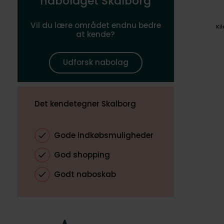
nabolaget Skalborg
Vil du lære området endnu bedre
Ki
at kende?
Udforsk nabolag
Det kendetegner Skalborg
Gode indkøbsmuligheder
God shopping
Godt naboskab