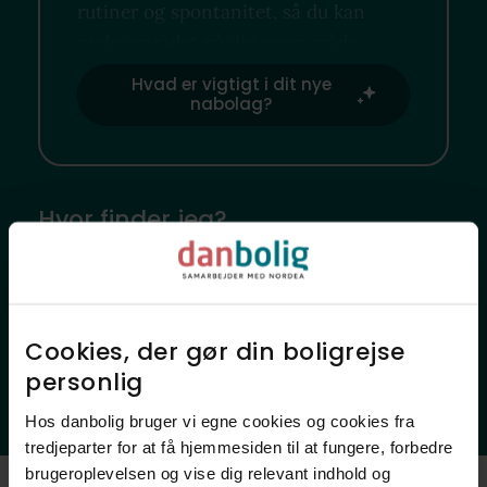
rutiner og spontanitet, så du kan
nyde området på din egen måde.
Hvad er vigtigt i dit nye
nabolag?
Hvor finder jeg?
Lokale favoritsteder
Offentlig transport
Indkøb
Sundhed
Skoler
Daginstitutioner
Cookies, der gør din boligrejse
Fritidsfaciliteter
Natur
personlig​
Ladestander
Hos danbolig bruger vi egne cookies og cookies fra
tredjeparter for at få hjemmesiden til at fungere, forbedre
brugeroplevelsen og vise dig relevant indhold og