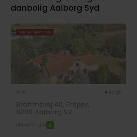
danbolig Aalborg Syd
Solgt august 2026
Villa
Solgt
Brahmsvej 40, Frejlev,
9200
Aalborg SV
140 m²
4 rum