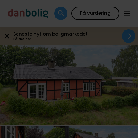
Galleri
Plantegning
Boligfakta
Kort
Beregn
Få vurdering
Seneste nyt om boligmarkedet
Få det her