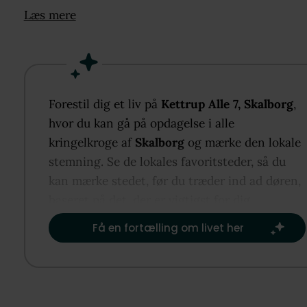
udlejningsejendom.
Læs mere
Mulighed for at sætte sit eget præg.
Ejendommen giver rig mulighed for at sætte sit ege
præg – både inde og ude – og samtidig udnytte det
hyggelige udtryk, huset allerede rummer.
Forestil dig et liv på
Kettrup Alle 7, Skalborg
,
hvor du kan gå på opdagelse i alle
Boligen indeholder to værelser, et lyst køkken-alru
kringelkroge af
Skalborg
og mærke den lokale
åben forbindelse med stuen, et badeværelse samt e
stemning. Se de lokales favoritsteder, så du
praktisk bryggers. Planløsningen er velfungerende 
kan mærke stedet, før du træder ind ad døren,
danner et solidt udgangspunkt for en moderne
baseret på det, der er vigtigst for dig.​
opdatering.
Få en fortælling om livet her
Udenfor mødes du af en overskuelig, grøn have sam
indkørsel med carport og integreret redskabsrum f
2017. Haven byder på plads til både leg, afslapning 