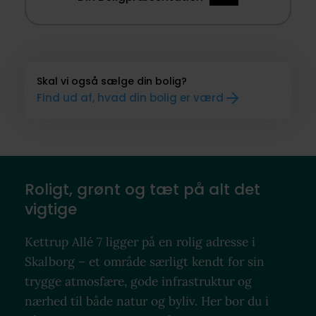
Skal vi også sælge din bolig?
Find ud af, hvad din bolig er værd
Roligt, grønt og tæt på alt det
vigtige
Kettrup Allé 7 ligger på en rolig adresse i
Skalborg – et område særligt kendt for sin
trygge atmosfære, gode infrastruktur og
nærhed til både natur og byliv. Her bor du i