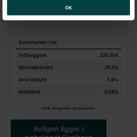
OK
Kommunen i tal
Indbyggere
226.394
Skatteprocent
25,6%
Grundskyld
7,4‰
Kirkeskat
0,98%
Kilde: Boligsiden og Geomatic
Boligen ligger i