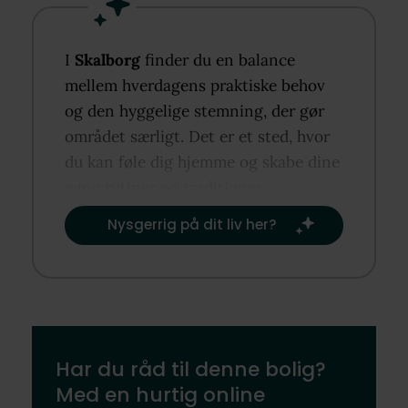
I
Skalborg
finder du en balance
mellem hverdagens praktiske behov
og den hyggelige stemning, der gør
området særligt. Det er et sted, hvor
du kan føle dig hjemme og skabe dine
egne rutiner og traditioner.​
Nysgerrig på dit liv her?​
Har du råd til denne bolig?
Med en hurtig online