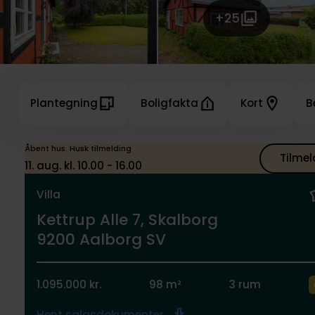
+25
Plantegning
Boligfakta
Kort
B
Åbent hus. Husk tilmelding
Tilmel
11. aug. kl. 10.00 - 16.00
Villa
Kettrup Alle 7, Skalborg
9200 Aalborg SV
1.095.000 kr.
98 m²
3 rum
Hent salgsdokumenter