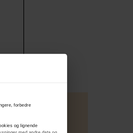
ungere, forbedre
cookies og lignende
plysninger med andre data og
andejendom