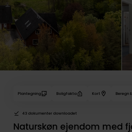
Plantegning
Boligfakta
Kort
Beregn b
43 dokumenter downloadet
Naturskøn ejendom med fj