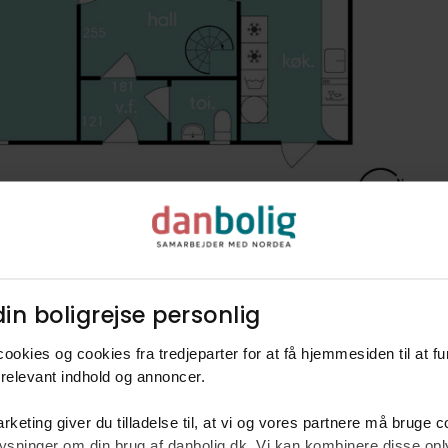
in boligrejse personlig​
ookies og cookies fra tredjeparter for at få hjemmesiden til at f
relevant indhold og annoncer.​
rketing giver du tilladelse til, at vi og vores partnere må bruge 
oplysninger om din brug af danbolig.dk. Vi kan kombinere disse o
L