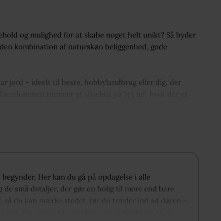
hold og mulighed for at skabe noget helt unikt? Så byder
den kombination af naturskøn beliggenhed, gode
 jord – ideelt til heste, hobbylandbrug eller dig, der
r. Ejendommen rummer et stuehus på 144 m², hvor der er
nlige præg. Samtidig er der allerede investeret i
rager til en mere energieffektiv hverdag.
muligheder. Her finder du blandt andet etablerede
g eller kreative hobbyaktiviteter. For hesteinteresserede
ige beliggenhed tæt på skøn natur.
iv begynder. Her kan du gå på opdagelse i alle
 de små detaljer, der gør en bolig til mere end bare
en og samtidig kun få minutters kørsel fra Vodskov og
r, så du kan mærke stedet, før du træder ind ad døren -
dyl og nem adgang til byens faciliteter.
er her, din historie begynder – og vi glæder os til at