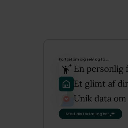
Fortæl om dig selv og få …​
En personlig 
Et glimt af d
Unik data om
Start din fortælling her