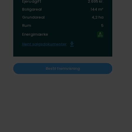
Ejerudgift
2.695 kr.
Boligareal
144 m²
Grundareal
4,2 ha
Rum
5
Energimærke
Hent salgsdokumenter
Bestil fremvisning