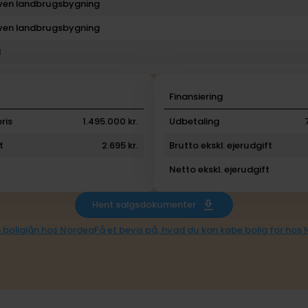
even landbrugsbygning
even landbrugsbygning
l
i
Finansiering
ris
1.495.000 kr.
Udbetaling
t
2.695 kr.
Brutto ekskl. ejerudgift
Netto ekskl. ejerudgift
Hent salgsdokumenter
 boliglån hos Nordea
Få et bevis på, hvad du kan købe bolig for hos