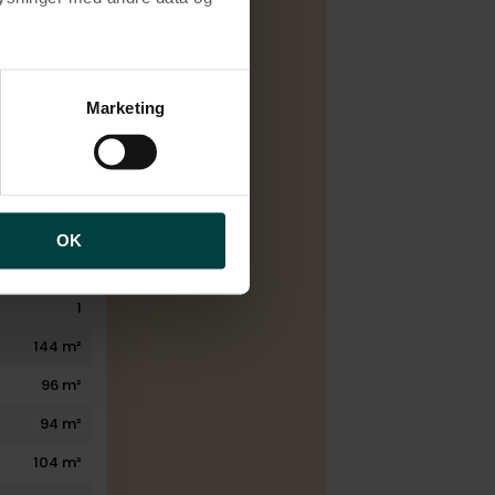
Salg
brugen af cookies samt
A2010
ng af personoplysninger
Marketing
yringsenhed
1972
5
1
OK
2
1
144 m²
96 m²
94 m²
104 m²