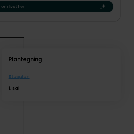
ste kapitel.​
nsker at skabe sin egen landejendom med plads til både
 om livet her
Plantegning
Stueplan
1. sal