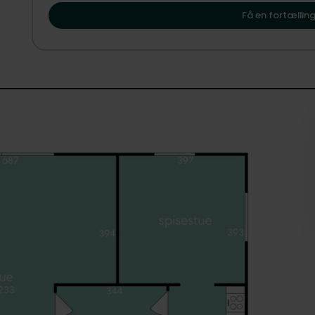
vise dig, hvordan Vodskov kan danne rammen om dit næ
Her er mulighederne mange for den visionære køber, der ø
Få en fortælling
drømme og ambitioner.