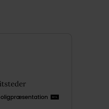
tsteder​
Boligpræsentation
BETA