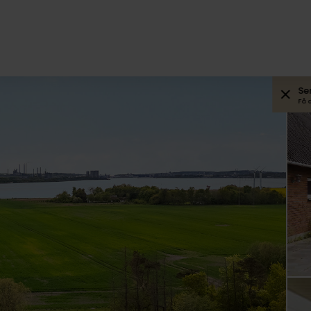
Se
Få 