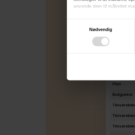
anvende dem til målrettet mark
Udbudsfo
Ved at klikke på ”OK” giver d
Energimær
Consent
tilbagekalde dit samtykke ved 
Nødvendig
Selection
Varmekilde
finder du i vores
privatlivspo
Byggeår
Rum
Bad
Toilet
Plan
Boligareal
Tiloversbl
Tiloversbl
Tiloversbl