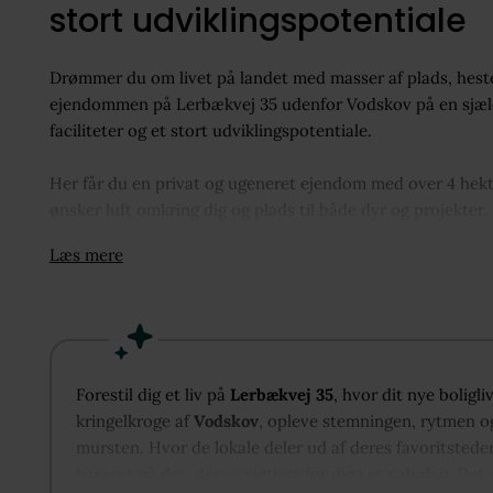
stort udviklingspotentiale
Drømmer du om livet på landet med masser af plads, heste
ejendommen på Lerbækvej 35 udenfor Vodskov på en sjæl
faciliteter og et stort udviklingspotentiale.
Her får du en privat og ugeneret ejendom med over 4 hektar
ønsker luft omkring dig og plads til både dyr og projekte
gode muligheder for at modernisere og sætte sit eget perso
Læs mere
komforten med en nyere luft-til-vand varmepumpe, som bid
De i alt 395 m² udebygninger giver et væld af anvendelses
hestebokse samt god plads til værksted, garage, opbevarin
er rammerne oplagte med både jord, faciliteter og den rol
Forestil dig et liv på
Lerbækvej 35
, hvor dit nye boligl
kringelkroge af
Vodskov
, opleve stemningen, rytmen og
Ejendommen ligger fredeligt placeret med udsigt til fjord
mursten. Hvor de lokale deler ud af deres favoritstede
Aalborg, så du får det bedste fra begge verdener – landlig i
baseret på det, der er vigtigst for dig i et nabolag. Det 