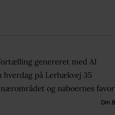
fortælling genereret med AI​
in hverdag på Lerbækvej 35​
 nærområdet og naboernes favori
Din 