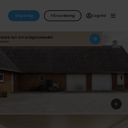
Søg bolig
Få vurdering
Log ind
neste nyt om boligmarkedet
det her