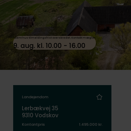
Åbent hus tilmeldingsfrist overskredet. Kontakt mægler.
9. aug. kl. 10.00 - 16.00
Landejendom
Lerbækvej 35
9310 Vodskov
Kontantpris
1.495.000 kr.