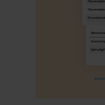
Tiloversbl
Tiloversbl
Grundarea
Økonom
Kontantp
Ejerudgif
Beregn