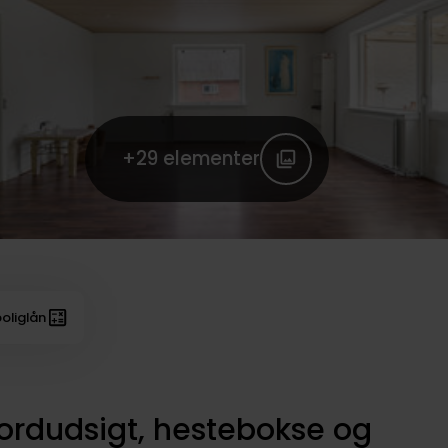
+29
elementer
oliglån
ordudsigt, hestebokse og