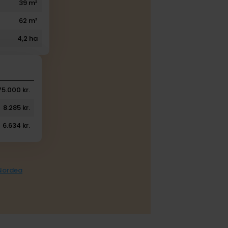
39 m²
62 m²
4,2 ha
75.000 kr.
8.285 kr.
6.634 kr.
 Nordea