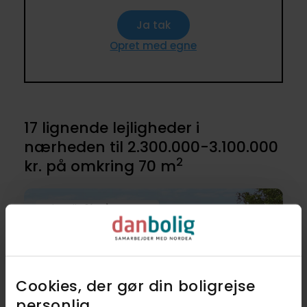
Ja tak
Opret med egne
17 lignende lejligheder i
nærheden til 2.300.000-3.100.000
2
kr. på omkring 70 m
Delevenlig 2ér på Langenæs
Cookies, der gør din boligrejse
personlig​