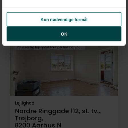
Christiansgade 4, st. 2.,
8000
Aarhus C
Kun nødvendige formål
3.095.000 kr.
61 m²
2 rum
OK
Delevenlig lejlighed tæt på byliv og natur
Lejlighed
Nordre Ringgade 112, st. tv.,
Trøjborg,
8200
Aarhus N