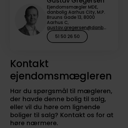
Gustav Gregersen
Ejendomsmægler MDE,
danbolig Aarhus City, M.P.
Bruuns Gade 13, 8000
Aarhus C,
gustav.gregersen@danbolig.dk
51 50 26 50
Kontakt
ejendomsmægleren
Har du spørgsmål til mægleren,
der havde denne bolig til salg,
eller vil du høre om lignende
boliger til salg? Kontakt os for at
høre nærmere.