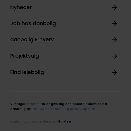
Nyheder
Job hos danbolig
danbolig Erhverv
Projektsalg
Find lejebolig
Vi bruger
cookies
for at give dig den bedste oplevelse på
danbolig.dk.
Læs vores cookie- og privatlivspolitik
.
danbolig samarbejder med
Nordea