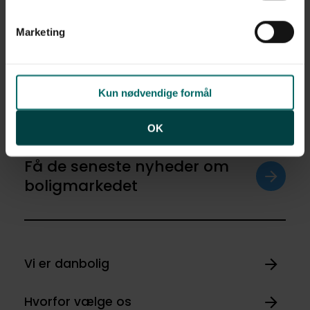
0 kr. - 0 kr.
linket til vores
cookiepolitik
. Oplysninger om behandling
af personoplysninger finder du i vores
privatlivspolitik
.
Marketing
Ja tak
Opret med egne
Kun nødvendige formål
OK
Få de seneste nyheder om
boligmarkedet
Vi er danbolig
Hvorfor vælge os