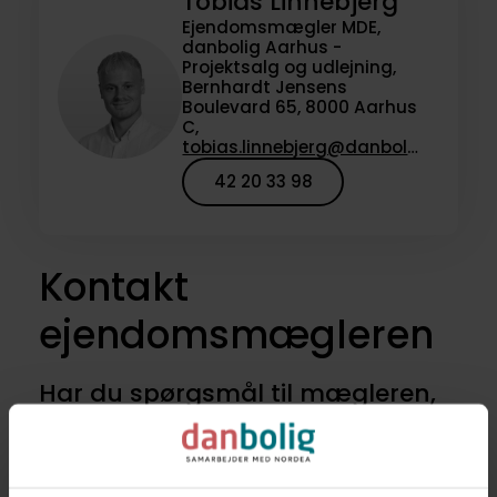
Tobias Linnebjerg
Ejendomsmægler MDE,
danbolig Aarhus -
Projektsalg og udlejning,
Bernhardt Jensens
Boulevard 65, 8000 Aarhus
C,
tobias.linnebjerg@danbolig.dk
42 20 33 98
Kontakt
ejendomsmægleren
Har du spørgsmål til mægleren,
der havde denne bolig til salg,
eller vil du høre om lignende
boliger til salg? Kontakt os for at