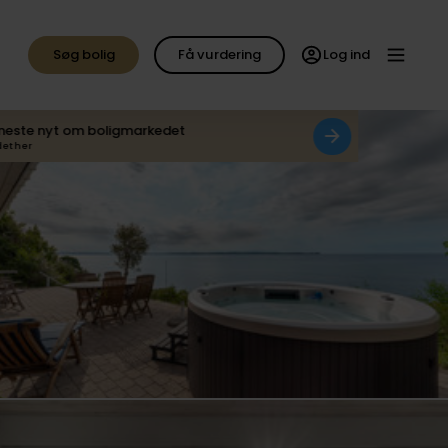
Søg bolig
Få vurdering
Log ind
neste nyt om boligmarkedet
det her