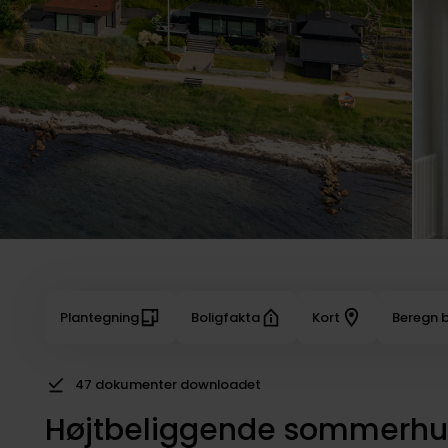
Plantegning
Boligfakta
Kort
Beregn b
47 dokumenter downloadet
Højtbeliggende sommerhus 