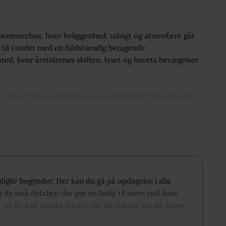
 sommerhus, hvor beliggenhed, udsigt og atmosfære går
ke til vandet med en fuldstændig betagende
sted, hvor årstidernes skiften, lyset og havets bevægelser
m et helt særligt sted, man ikke frivilligt giver slip på.
des i dette attraktive område. Som en ekstra kvalitet
le, da boligen kan omdannes til helårsbolig med
ten kan øges fra 15 til 25.
ring optimalt. I stueplan bydes du velkommen i entréen med
ulvvarme. Husets hjerte er det lyse og indbydende køkken
oligliv begynder. Her kan du gå på opdagelse i alle
åede udsigt over vandet kan nydes både under
 de små detaljer, der gør en bolig til mere end bare
m, der indbyder til samvær og lange måltider med havet
r, så du kan mærke stedet, før du træder ind ad døren -
voraf to er med hems.
er her, din historie begynder – og vi glæder os til at