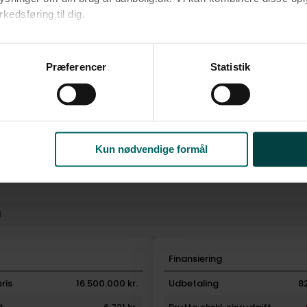
edsføring til dig.​
rm
Radiator o
u samtykke til alle formål. Du kan til enhver tid læse mere om 
at følge linket til vores
cookiepolitik
. Oplysninger om behandli
Præferencer
Statistik
litik
.
Kun nødvendige formål
l
i
Finansiering
ris
16.500.000 kr.
Udbetaling
8