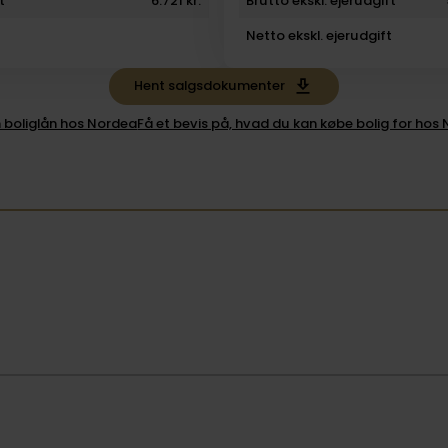
t
6.721 kr.
Brutto ekskl. ejerudgift
Netto ekskl. ejerudgift
Hent salgsdokumenter
 boliglån hos Nordea
Få et bevis på, hvad du kan købe bolig for hos