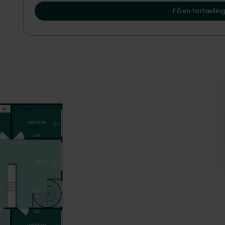
vise dig, hvordan Skæring kan danne rammen om dit næs
I nedre plan finder du en stor, stemningsfuld stue med dir
Få en fortælling
helt fantastisk. Her kan inde og udeliv smelte sammen, og 
til solrige dage, aftener med grill og rolige stunder med 
et stort badeværelse med badekar, ideelt til afslapning ef
Udendørs fuldendes oplevelsen af dejlige terrasser, hvor 
særlig og sjælden kvalitet har ejendommen også eget bade
havet og indbyder til både morgenbadning og lange somm
Dette er et helt enestående sommerhus, hvor beliggenhed,
En sjælden mulighed for at erhverve et højtbeliggende som
topklasse.
Vil du opleve sommerhusdrømmen med fantastisk udsigt 
Så kontakt danbolig allerede i dag og kom forbi til en frem