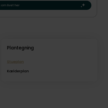
te kapitel.​
ekte udgang til terrasse, hvor udsigten over vandet igen er
 om livet her
terrassen bliver en naturlig forlængelse af stuen. Perfekt
udsigten i fokus. Etagen byder desuden på et værelse samt
ter en dag ved stranden.
solen og havudsigten kan nydes dagen lang. Som en helt
hus nede ved vandet, der giver en enestående nærhed til
eraftener.
Plantegning
 udsigt og udviklingsmuligheder går op i en højere enhed.
merhus i første række til vandet med udsigt i absolut
Stueplan
Kælderplan
med egne øjne?
visning.