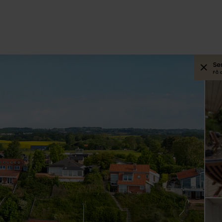
Se
Få 