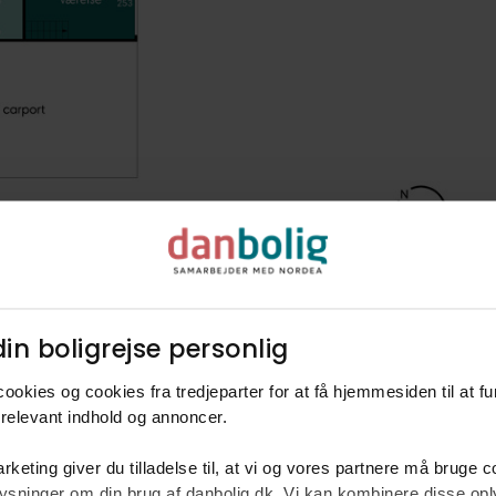
in boligrejse personlig​
ookies og cookies fra tredjeparter for at få hjemmesiden til at f
relevant indhold og annoncer.​
rketing giver du tilladelse til, at vi og vores partnere må bruge 
oplysninger om din brug af danbolig.dk. Vi kan kombinere disse o