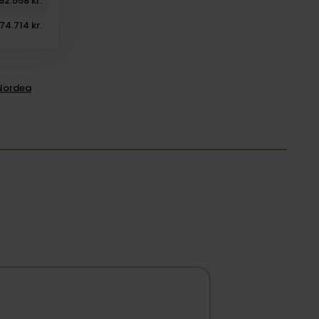
92.558 kr.
74.714 kr.
 Nordea