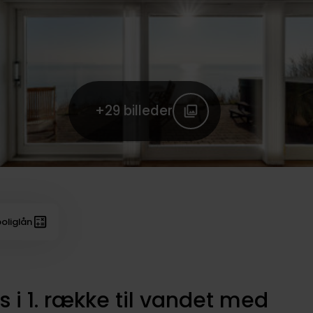
+29
billeder
oliglån
i 1. række til vandet med