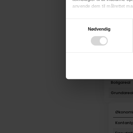
anvende dem til målrettet mark
Udbudsfo
Varmekilde
Ved at klikke på ”OK” giver d
Consent
tilbagekalde dit samtykke ved 
Nødvendig
Selection
Byggeår
finder du i vores
privatlivspo
Rum
Bad
Toilet
Plan
Boligareal
Grundarea
Økonom
Kontantp