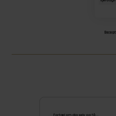
Ejerudgif
Beregn
Fortæl om dig selv og få …​