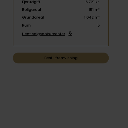
Ejerudgift
6.721 kr.
Boligareal
151 m²
Grundareal
1.042 m²
Rum
5
Hent salgsdokumenter
Bestil fremvisning