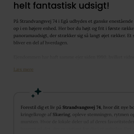
helt fantastisk udsigt!
På Strandvangsvej 74 i Egå udbydes et ganske enestående
op i en højere enhed. Her bor du højt og frit i første ræk
panoramaudsigt, der strækker sig så langt øjet rækker. Et 
bliver en del af hverdagen.
Ejendommen har haft samme ejer siden 1990, hvilket vidner o
Her er tale om et helt unikt sommerhus, som sjældent udby
Læs mere
rummer ejendommen også et spændende udviklingspotentia
mulighed for at udvide boligarealet, idet bebyggelsesprocen
Boligen er indrettet i to plan og udnytter den høje place
adgang til badeværelse og praktisk bryggers, begge med g
Forestil dig et liv på
Strandvangsvej 74
, hvor dit nye b
alrum med køkken fra 2024 og gulvvarme, hvor den storsl
kringelkroge af
Skæring
, opleve stemningen, rytmen og
madlavningen og omkring spisebordet. Et skønt opholdsru
mursten. Hvor de lokale deler ud af deres favoritstede
som kulisse. Etagen rummer desuden tre gode værelser, h
baseret på det, der er vigtigst for dig i et nabolag. Det 