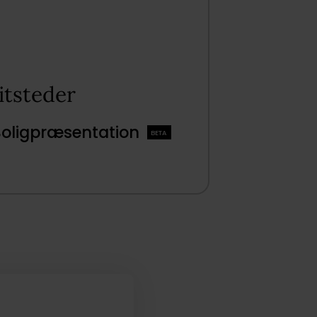
tsteder​
Boligpræsentation
BETA