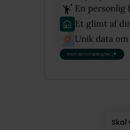
En personlig 
Et glimt af d
Unik data om
Start din fortælling her
Skal 