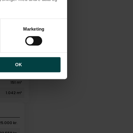
Salg
g gulvvarme
brugen af cookies samt
ng af personoplysninger
Marketing
1990
5
2
2
OK
2
151 m²
1.042 m²
25.000 kr.