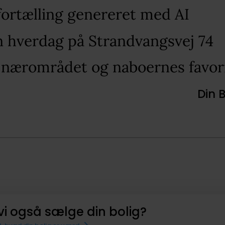
fortælling genereret med AI​
in hverdag på Strandvangsvej 74​
 nærområdet og naboernes favori
Din 
vi også sælge din bolig?