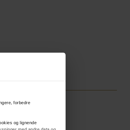
ungere, forbedre
cookies og lignende
Fritidsbolig
plysninger med andre data og