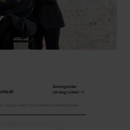
Åbningstider
olig.dk
Lørdag Lukket
 os - også uden for butikkens åbningstider.