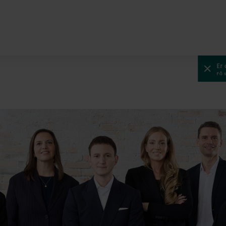
Er
Få 