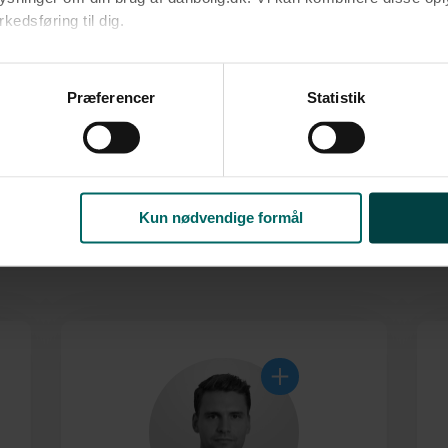
edsføring til dig.​
u samtykke til alle formål. Du kan til enhver tid læse mere om 
at følge linket til vores
cookiepolitik
. Oplysninger om behandli
Præferencer
Statistik
litik
.
le bosat i området og kender markedets udvikling, kvaliteterne 
. Til sammen har vi mere end 70 års erfaring med salg af alle bo
Kun nødvendige formål
og vi håber, at vi også må hjælpe dig godt videre i livet.