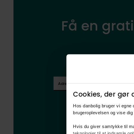
Få en grat
Indtast adre
Adresse*
F
Cookies, der gør d
Ved at b
Hos danbolig bruger vi egne c
brugeroplevelsen og vise dig 
Hvis du giver samtykke til ma
teknologier til at indsamle 