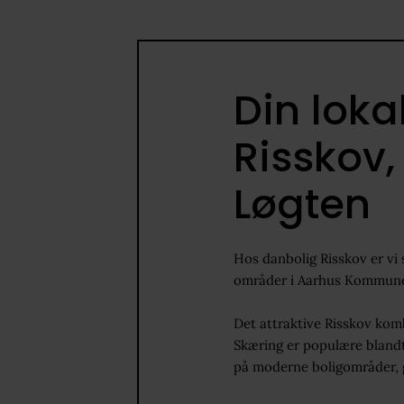
Bettina Møllerskov Christens
Ejendomsmægler, MDE
Din lok
86 21 77 00
Risskov,
Skriv til mig
Løgten
Hos danbolig Risskov er vi 
områder i Aarhus Kommune, 
Det attraktive Risskov kombi
Skæring er populære blandt
på moderne boligområder, g