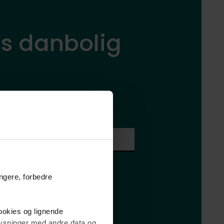
os danbolig
rtigst muligt
E-mail*
ysninger
.
ungere, forbedre
cookies og lignende
plysninger med andre data og