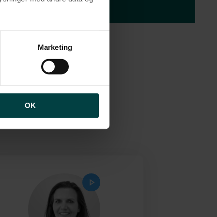
brugen af cookies samt
ng af personoplysninger
Marketing
i dit
ligtyper.
OK