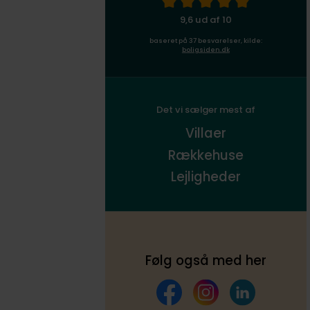
9,6 ud af 10
baseret på 37 besvarelser, kilde:
boligsiden.dk
Det vi sælger mest af
Villaer
Rækkehuse
Lejligheder
Følg også med her
Facebook
Instagram
LinkedIn