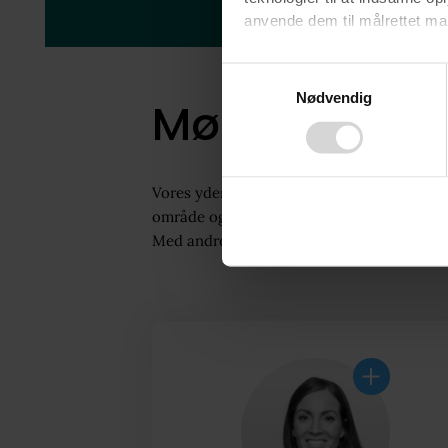
anvende dem til målrettet mark
Ved at klikke på ”OK” giver d
Consent
tilbagekalde dit samtykke ved 
Nødvendig
Selection
Mød teamet
finder du i vores
privatlivspo
Vores yderst kompetente medarbejdere er al
område og ved, hvad køberne lægger vægt på
Med andre ord - vi elsker at sælge boliger, 