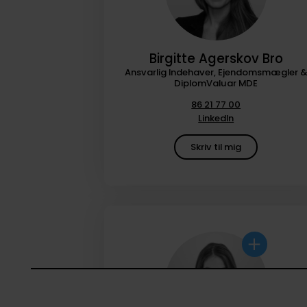
Birgitte Agerskov Bro
Ansvarlig Indehaver, Ejendomsmægler 
DiplomValuar MDE
86 21 77 00
LinkedIn
Skriv til mig