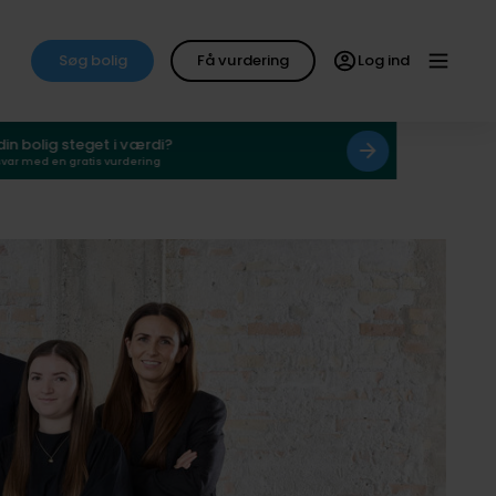
Søg bolig
Få vurdering
Log ind
 din bolig steget i værdi?
svar med en gratis vurdering