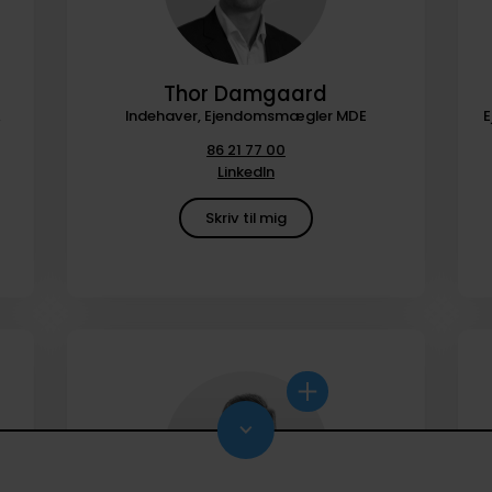
Thor Damgaard
&
Indehaver, Ejendomsmægler MDE
E
86 21 77 00
LinkedIn
Skriv til mig