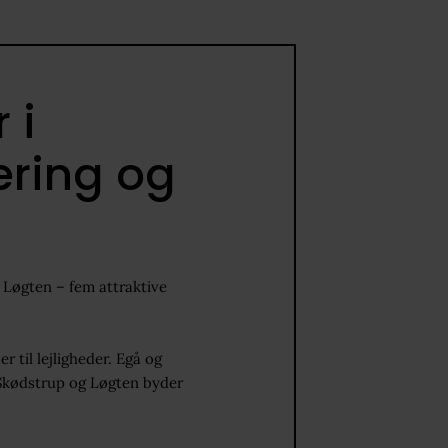
Stine Østergaard
Sagskoordinator, Ejendomsmægler MDE,
 i
Køberrådgiver med tryghedsmærke
86 21 77 00
æring og
LinkedIn
Skriv til mig
g Løgten – fem attraktive
r til lejligheder. Egå og
 Skødstrup og Løgten byder