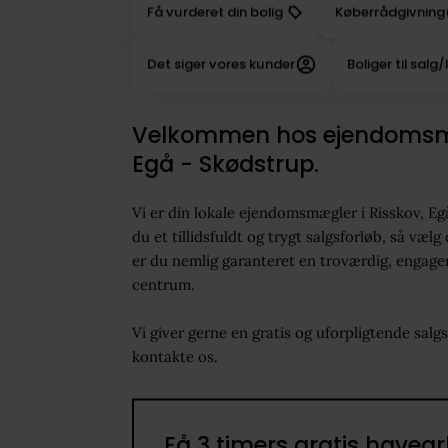
Få vurderet din bolig
Køberrådgivning
Det siger vores kunder
Boliger til salg/
Velkommen hos ejendomsmæ
Egå - Skødstrup.
Vi er din lokale ejendomsmægler i Risskov, E
du et tillidsfuldt og trygt salgsforløb, så v
er du nemlig garanteret en troværdig, engager
centrum.
Vi giver gerne en gratis og uforpligtende salg
kontakte os.
Få 3 timers gratis havear