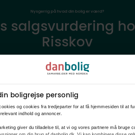
Nysgerrig på hvad din bolig er værd?
is salgsvurdering h
Risskov
ssen på din bolig og dine kontaktdetaljer - så ringer vi dig op hu
ulde navn*
Telefon*
in boligrejse personlig​
estille en vurdering accepterer du
danboligs retningslinjer for brugen af personlige opl
ookies og cookies fra tredjeparter for at få hjemmesiden til at f
Ring mig op
relevant indhold og annoncer.​
rketing giver du tilladelse til, at vi og vores partnere må bruge 
oplysninger om din brug af danbolig.dk. Vi kan kombinere disse o