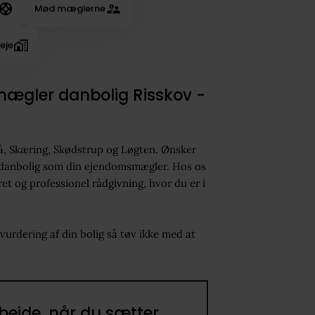
Mød mæglerne
leje
gler danbolig Risskov -
gå, Skæring, Skødstrup og Løgten. Ønsker
ælg danbolig som din ejendomsmægler. Hos os
et og professionel rådgivning, hvor du er i
svurdering af din bolig så tøv ikke med at
bejde, når du sætter