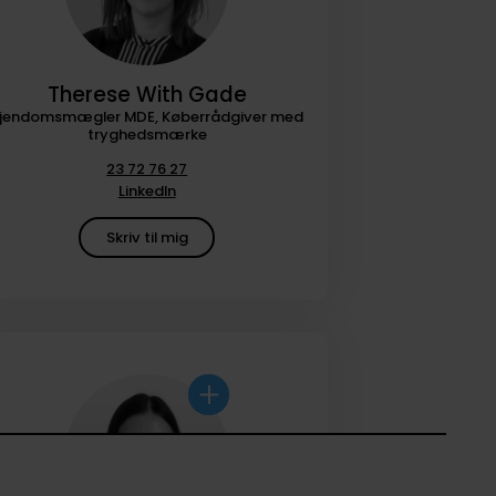
Therese With Gade
jendomsmægler MDE, Køberrådgiver med
tryghedsmærke
23 72 76 27
LinkedIn
Skriv til mig