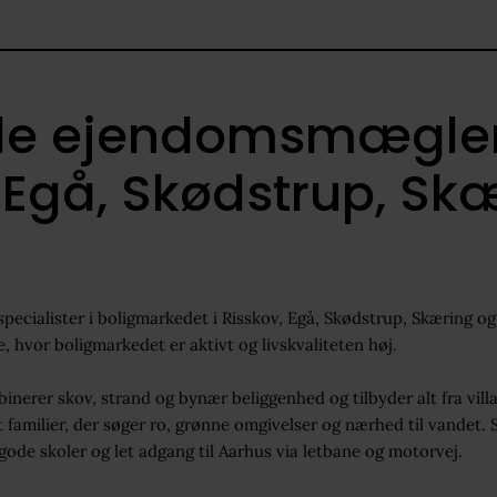
en
Martin Nygaard Jørgensen
Salg & Vurdering
ale ejendomsmægler
44 14 55 20
 Egå, Skødstrup, Sk
Skriv til mig
specialister i boligmarkedet i Risskov, Egå, Skødstrup, Skæring o
hvor boligmarkedet er aktivt og livskvaliteten høj.
nerer skov, strand og bynær beliggenhed og tilbyder alt fra villae
 familier, der søger ro, grønne omgivelser og nærhed til vandet.
ode skoler og let adgang til Aarhus via letbane og motorvej.