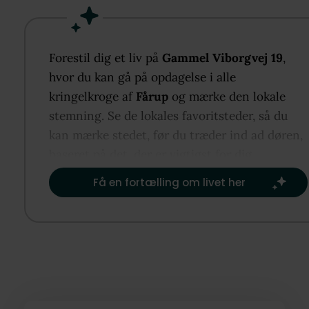
Boligen er i ældre stand og kræver istandsættelse. 
er 158 m2 godkendte boligm2 fordelt på 1½ plan.
Forestil dig et liv på
Gammel Viborgvej 19
,
På grundene finder vi stor have med masser af
hvor du kan gå på opdagelse i alle
muligheder og ældre garage/værksted.
kringelkroge af
Fårup
og mærke den lokale
stemning. Se de lokales favoritsteder, så du
I bosætter jer i udkanten af Tilst med god plads
kan mærke stedet, før du træder ind ad døren,
omkring jer. Her er kort afstand til bus, Netto og E4
baseret på det, der er vigtigst for dig.​
men også det naturskønne område omkring Geding
Få en fortælling om livet her
og Søbakke Skovbadeskov.
Ejendommen står klar til hurtig overtagelse!