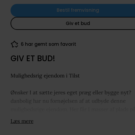
Bestil fremvisning
Giv et bud
130 visninger de seneste 7 dage
GIV ET BUD!
Mulighedsrig ejendom i Tilst
Ønsker I at sætte jeres eget præg eller bygge nyt?
danbolig har nu fornøjelsen af at udbyde denne
mulighedsrige ejendom. Her får I masser af plads p
4 medfølgende matrikler, som i alt byder på hele 162
Læs mere
m2.