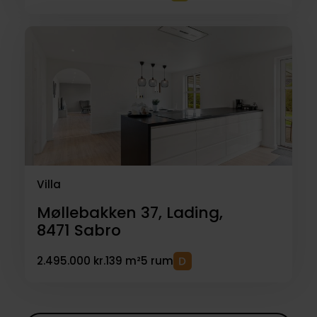
Villa
Møllebakken 37, Lading,
8471
Sabro
2.495.000 kr.
139 m²
5 rum