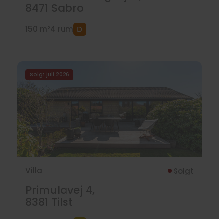
8471
Sabro
150 m²
4 rum
Solgt juli 2026
Villa
Solgt
Primulavej 4,
8381
Tilst