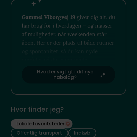
Gammel Viborgvej 19
giver dig alt, du
har brug for i hverdagen – og masser
af muligheder, når weekenden står
åben. Her er der plads til både rutiner
og spontanitet, så du kan nyde
området på din egen måde.
Hvad er vigtigt i dit nye
nabolag?
Hvor finder jeg?
Lokale favoritsteder
Offentlig transport
Indkøb