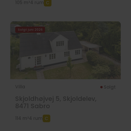
105 m²
4 rum
Solgt juni 2026
Villa
Solgt
Skjoldhøjvej 5, Skjoldelev,
8471
Sabro
114 m²
4 rum