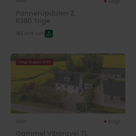
Villa
Solgt
Pannerupdalen 2,
8380
Trige
163 m²
5 rum
Solgt august 2026
Villa
Solgt
Gammel Viborgvej 71,