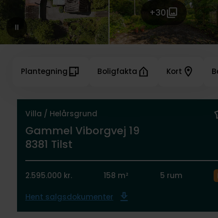
+30
Plantegning
Boligfakta
Kort
B
Villa / Helårsgrund
Gammel Viborgvej 19
8381 Tilst
2.595.000 kr.
158 m²
5 rum
Hent salgsdokumenter