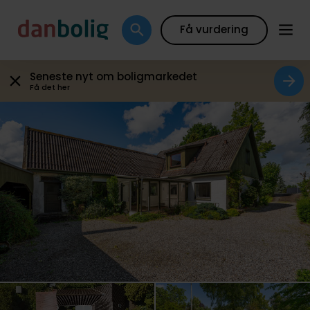
Galleri
Plantegning
Boligfakta
Kort
Beregn
Få vurdering
Seneste nyt om boligmarkedet
Få det her