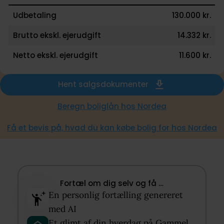
Udbetaling
130.000 kr.
Brutto ekskl. ejerudgift
14.332 kr.
Netto ekskl. ejerudgift
11.600 kr.
Hent salgsdokumenter
Beregn boliglån hos Nordea
Få et bevis på, hvad du kan købe bolig for hos Nordea
Fortæl om dig selv og få …​
En personlig fortælling genereret
med AI​
Et glimt af din hverdag på Gammel