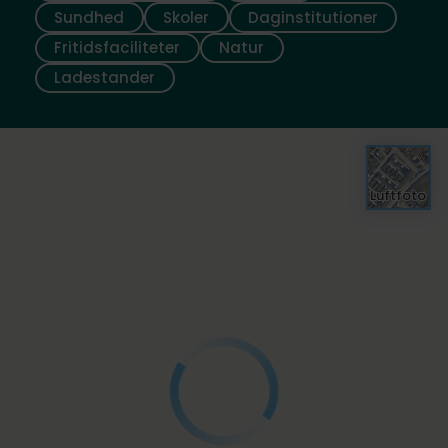
Sundhed
Skoler
Daginstitutioner
Fritidsfaciliteter
Natur
Ladestander
Luftfoto