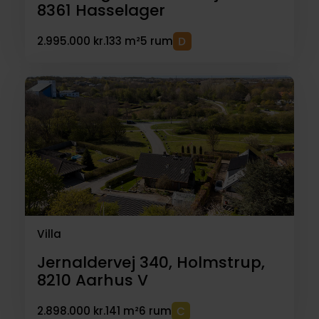
8361
Hasselager
2.995.000 kr.
133 m²
5 rum
Villa
Jernaldervej 340, Holmstrup,
8210
Aarhus V
2.898.000 kr.
141 m²
6 rum