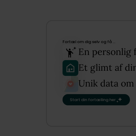
Fortæl om dig selv og få …​
En personlig 
Et glimt af d
Unik data om
Start din fortælling her