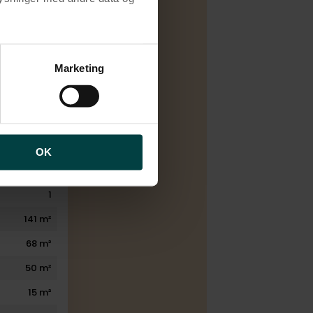
Salg
brugen af cookies samt
C
ng af personoplysninger
Marketing
aturgasfyr
1979
4
2
OK
2
1
141 m²
68 m²
50 m²
15 m²