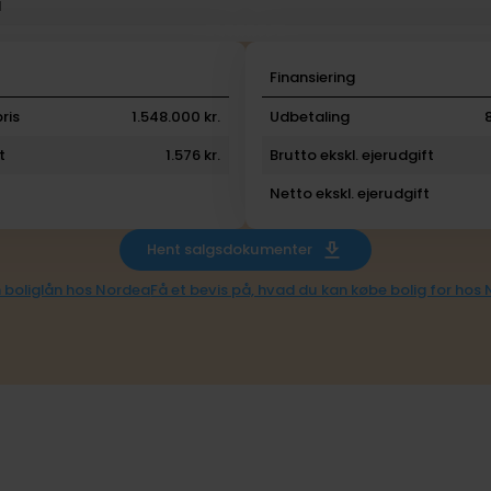
l
i
Finansiering
ris
1.548.000 kr.
Udbetaling
t
1.576 kr.
Brutto ekskl. ejerudgift
Netto ekskl. ejerudgift
Hent salgsdokumenter
 boliglån hos Nordea
Få et bevis på, hvad du kan købe bolig for hos