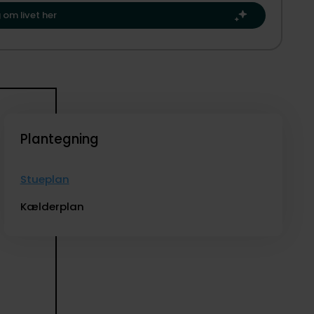
 dit næste kapitel.​
 om livet her
Plantegning
Stueplan
Kælderplan