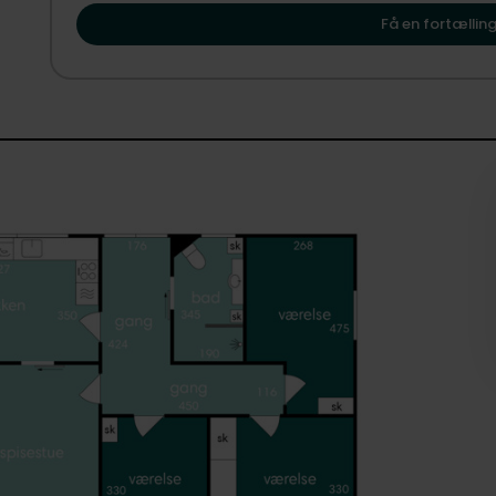
til at vise dig, hvordan Grimstrup kan danne rammen om
Få en fortælling