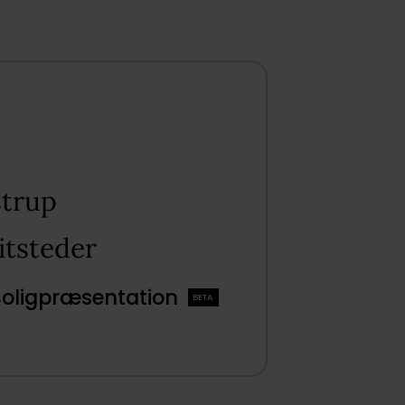
trup​
tsteder​
Boligpræsentation
BETA