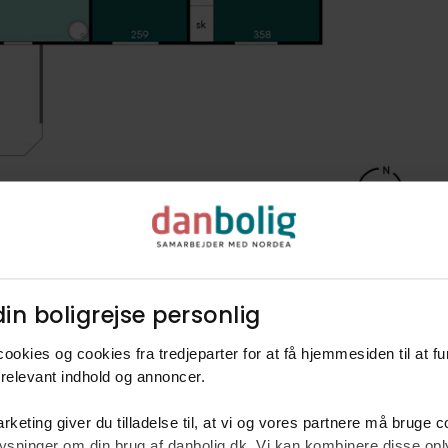
in boligrejse personlig​
ookies og cookies fra tredjeparter for at få hjemmesiden til at f
relevant indhold og annoncer.​
rketing giver du tilladelse til, at vi og vores partnere må bruge 
oplysninger om din brug af danbolig.dk. Vi kan kombinere disse o