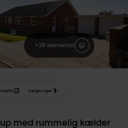
+28
elementer
oliglån
Sælger siger
strup med rummelig kælder