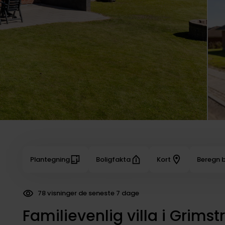
Plantegning
Boligfakta
Kort
Beregn b
38 dokumenter downloadet
Familievenlig villa i Grim