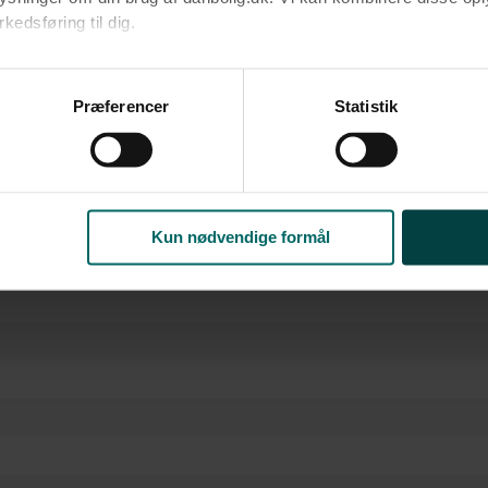
edsføring til dig.​
rm
u samtykke til alle formål. Du kan til enhver tid læse mere om 
ke
at følge linket til vores
cookiepolitik
. Oplysninger om behandli
Præferencer
Statistik
N
litik
.
Kun nødvendige formål