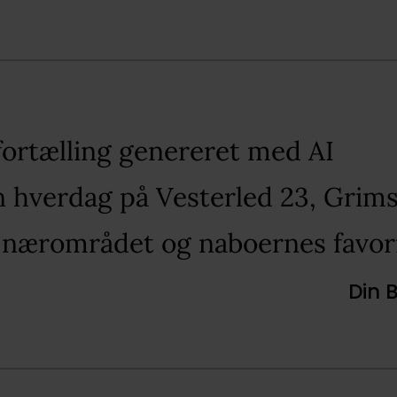
fortælling genereret med AI​
in hverdag på Vesterled 23, Grims
 nærområdet og naboernes favori
Din 