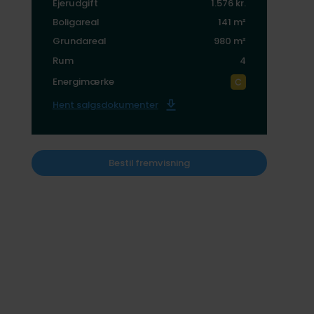
Ejerudgift
1.576 kr.
Boligareal
141 m²
Grundareal
980 m²
Rum
4
Energimærke
Hent salgsdokumenter
Bestil fremvisning