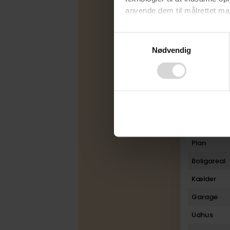
anvende dem til målrettet mark
Udbudsfo
Ved at klikke på ”OK” giver d
Energimær
Consent
tilbagekalde dit samtykke ved 
Nødvendig
Selection
Varmekilde
finder du i vores
privatlivspo
Byggeår
Rum
Bad
Toilet
Plan
Boligareal
Kælder
Garage
Udhus