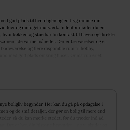
alg med god plads til hverdagen og en tryg ramme om
e vinduer og omfuget murværk. Indenfor møder du en
vor køkken og stue har fin kontakt til haven og direkte
szonen i de varme måneder. Der er tre værelser og et
badeværelse og flere disponible rum til hobby,
rund med god plads omkring huset. Grimstrup er et
ed til natur og gode pendlerforhold til Esbjerg.
t nye boligliv begynder. Her kan du gå på opdagelse i
men og de små detaljer, der gør en bolig til mere end
steder, så du kan mærke stedet, før du træder ind ad
lag. Det er her, din historie begynder – og vi glæder os