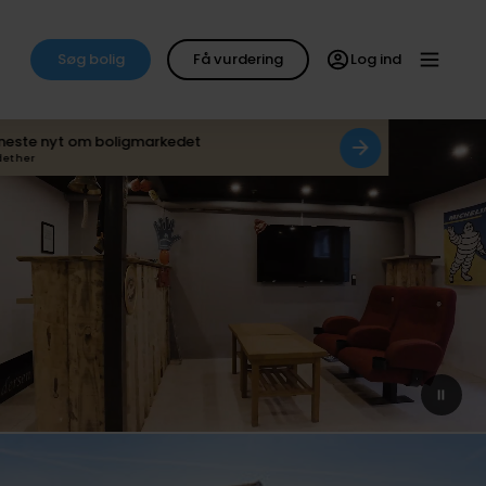
Søg bolig
Få vurdering
Log ind
neste nyt om boligmarkedet
det her