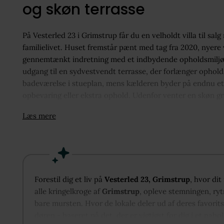
og skøn terrasse
På Vesterled 23 i Grimstrup får du en velholdt villa til s
familielivet. Huset fremstår pænt med tag fra 2020, nyer
gennemtænkt indretning med et indbydende opholdsmiljø, h
udgang til en sydvestvendt terrasse, der forlænger ophold
badeværelse i stueplan, mens kælderen byder på endnu et 
opbevaring eller ekstra ophold. Udenfor venter en skøn g
imødekommende lokalsamfund med aktivt foreningsliv, nærh
Læs mere
Forestil dig et liv på
Vesterled 23, Grimstrup
, hvor di
alle kringelkroge af
Grimstrup
, opleve stemningen, ryt
bare mursten. Hvor de lokale deler ud af deres favorit
døren - baseret på det, der er vigtigst for dig i et nabo