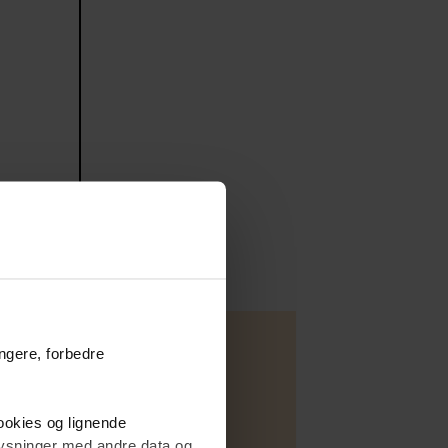
ungere, forbedre
cookies og lignende
plysninger med andre data og
Villa