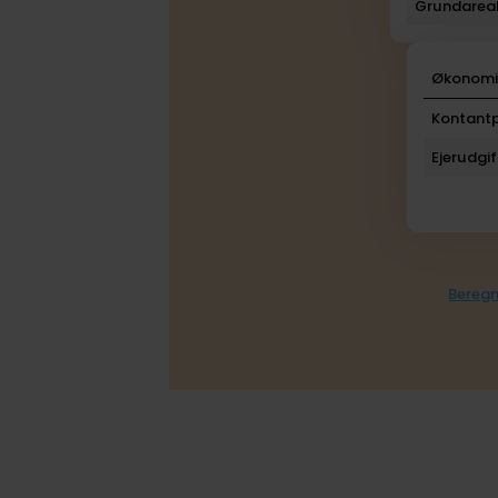
Grundarea
Økonom
Kontantp
Ejerudgif
Beregn