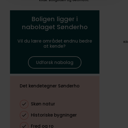
Kilde: Boligsiden og Geomatic
Boligen ligger i
nabolaget Sønderho
Vil du lære området endnu bedre
Ki
at kende?
Udforsk nabolag
Det kendetegner Sønderho
Skøn natur
Historiske bygninger
Fred og ro