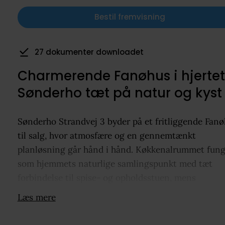
Bestil fremvisning
27 dokumenter downloadet
2 har gemt som favorit
Charmerende Fanøhus i hjertet
Sønderho tæt på natur og kyst
Sønderho Strandvej 3 byder på et fritliggende Fan
til salg, hvor atmosfære og en gennemtænkt
planløsning går hånd i hånd. Køkkenalrummet fung
som hjemmets naturlige samlingspunkt med tæt
forbindelse til spise- og opholdsstuen, mens
soveafdelingen ligger mere afskærmet med
Læs mere
soveværelse, walk-in-closet, badeværelse og
gæstetoilet. På førstesalen finder du et hyggeligt