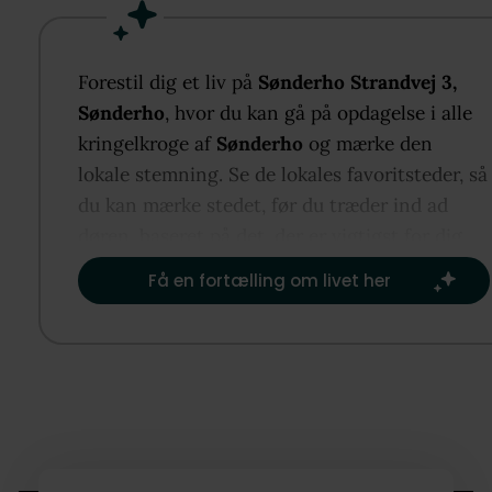
opholdsrum, et ekstra værelse og en østvendt altan
hvor morgensolen rammer huset. Udenfor venter e
skøn have med små kroge, der understreger den rol
Forestil dig et liv på
Sønderho Strandvej 3,
stemning. Du bor nær Sønderhos historiske midtby
Sønderho
, hvor du kan gå på opdagelse i alle
med kulturliv, små gader og Fanøs særlige natur lig
kringelkroge af
Sønderho
og mærke den
omkring dig. Dette er et hjem, der balancerer fælle
lokale stemning. Se de lokales favoritsteder, så
og private zoner og lader inde- og udeliv smelte
du kan mærke stedet, før du træder ind ad
naturligt sammen.
døren, baseret på det, der er vigtigst for dig.​
Få en fortælling om livet her