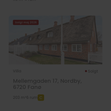
Solgt maj 2026
Villa
Solgt
Mellemgaden 17, Nordby,
6720
Fanø
203 m²
6 rum