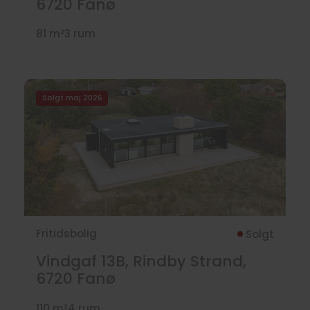
6720
Fanø
81 m²
3 rum
Solgt maj 2026
Fritidsbolig
Solgt
Vindgaf 13B, Rindby Strand,
6720
Fanø
110 m²
4 rum