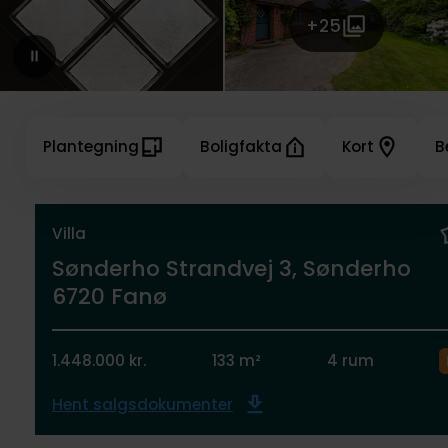
+25
Plantegning
Boligfakta
Kort
B
Villa
Sønderho Strandvej 3, Sønderho
6720 Fanø
1.448.000 kr.
133 m²
4 rum
Hent salgsdokumenter