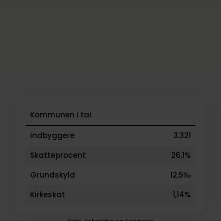
Kommunen i tal
Indbyggere
3.321
Skatteprocent
26,1%
Grundskyld
12,5‰
Kirkeskat
1,14%