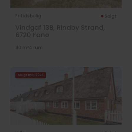
Fritidsbolig
Solgt
Vindgaf 13B, Rindby Strand,
6720
Fanø
110 m²
4 rum
Solgt maj 2026