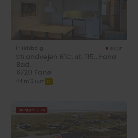
Fritidsbolig
Solgt
Strandvejen 61C, st. 115., Fanø
Bad,
6720
Fanø
44 m²
2 rum
Solgt juni 2026