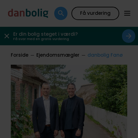
Få vurdering
Er din bolig steget i værdi?
Få svar med en gratis vurdering
Forside
Ejendomsmægler
danbolig Fanø