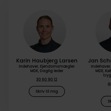
Karin Haubjerg Larsen
Jan Sch
Indehaver, Ejendomsmægler
Indehave
MDE, Daglig leder
MDE, Kø
try
30 60 90 12
4
Skriv til mig
S