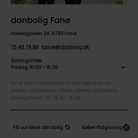
danbolig Fanø
Hovedgaden 24
,
6720 Fanø
75 45 78 88
fanoe@danbolig.dk
Åbningstider
Fredag 10:00 - 15:00
Du er altid velkommen til at ringe, hvis du
ønsker at booke en aftale udenfor butikkens
åbningstider. Tlf. 75 45 78 88
Få vurderet din bolig
Køberrådgivning