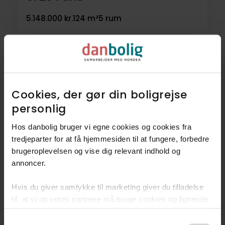
5.148.000 kr.
124 m²
5 rum
Cookies, der gør din boligrejse
personlig​
Hos danbolig bruger vi egne cookies og cookies fra
tredjeparter for at få hjemmesiden til at fungere, forbedre
brugeroplevelsen og vise dig relevant indhold og
Rækkehus
annoncer.​
Hovedgaden 46, Nordby,
Hvis du giver samtykke til marketing giver du tilladelse
6720
Fanø
til, at vi og vores partnere må bruge cookies og lignende
teknologier til at indsamle oplysninger om din brug af
2.048.000 kr.
115 m²
3 rum
Consent
danbolig.dk. Vi kan kombinere disse oplysninger med