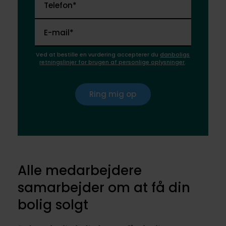
Telefon*
E-mail*
Ved at bestille en vurdering accepterer du
danboligs
retningslinjer for brugen af personlige oplysninger
.
Ring mig op
Alle medarbejdere
samarbejder om at få din
bolig solgt