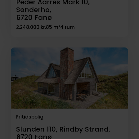
Peder Aarres Mark 10,
Sønderho,
6720
Fanø
2.248.000 kr.
85 m²
4 rum
Fritidsbolig
Slunden 110, Rindby Strand,
6720
Fanø