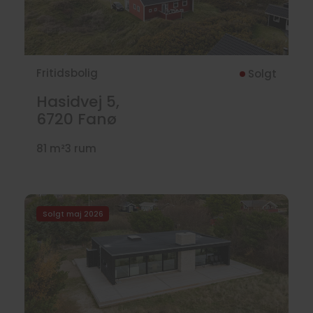
Fritidsbolig
Solgt
Hasidvej 5,
6720
Fanø
81 m²
3 rum
Solgt maj 2026