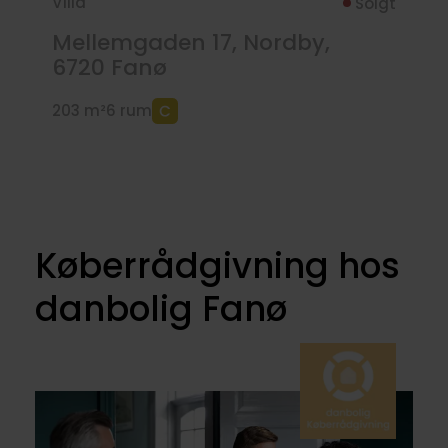
Villa
Solgt
Mellemgaden 17, Nordby,
6720
Fanø
203 m²
6 rum
Køberrådgivning hos
danbolig Fanø