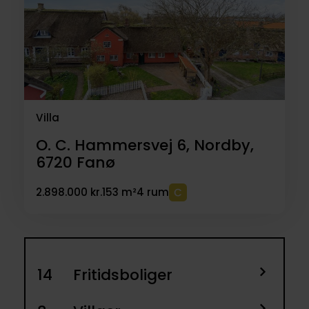
Villa
O. C. Hammersvej 6, Nordby,
6720
Fanø
2.898.000 kr.
153 m²
4 rum
14
Fritidsboliger