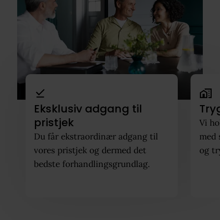
Eksklusiv adgang til
Try
pristjek
Vi ho
Du får ekstraordinær adgang til
med 
vores pristjek og dermed det
og tr
bedste forhandlingsgrundlag.