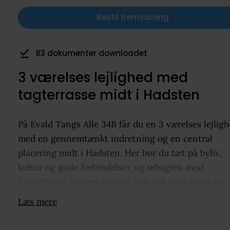
Bestil fremvisning
83 dokumenter downloadet
3 værelses lejlighed med
tagterrasse midt i Hadsten
På Evald Tangs Alle 34B får du en 3 værelses lejlig
med en gennemtænkt indretning og en central
placering midt i Hadsten. Her bor du tæt på byliv,
kultur og gode forbindelser, og udsigten mod
Kulturhuset Sløjfen giver et fint blik over området.
Lejligheden fra 1996 fremstår i god stand med et s
Læs mere
køkken og stue, og stor tagterrasse med plads til
uderum og et lille redskabsrum. Værelserne ligger 