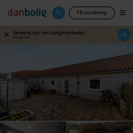
Galleri
Plantegning
Boligfakta
Kort
Beregn
Få vurdering
Seneste nyt om boligmarkedet
Få det her