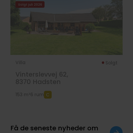
Solgt juli 2026
Villa
Solgt
Vinterslevvej 62,
8370
Hadsten
153 m²
6 rum
Få de seneste nyheder om