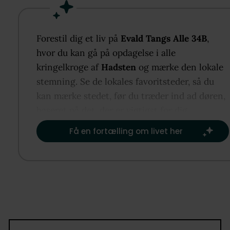
tilbagetrukket, og badeværelset har en enkel og rol
indretning. Du får en beliggenhed, hvor indkøb,
specialbutikker, biograf og togforbindelser ligger li
Forestil dig et liv på
Evald Tangs Alle 34B
,
ved hånden.
hvor du kan gå på opdagelse i alle
kringelkroge af
Hadsten
og mærke den lokale
stemning. Se de lokales favoritsteder, så du
kan mærke stedet, før du træder ind ad døren,
baseret på det, der er vigtigst for dig.​
Få en fortælling om livet her