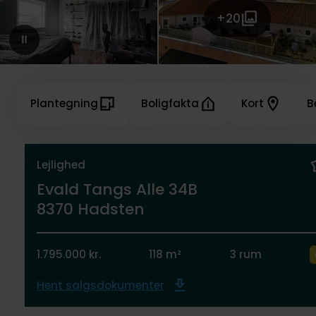
+20
Plantegning
Boligfakta
Kort
B
Lejlighed
Evald Tangs Alle 34B
8370 Hadsten
1.795.000 kr.
118 m²
3 rum
Hent salgsdokumenter