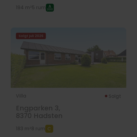
194 m²
5 rum
Solgt juli 2026
Villa
Solgt
Engparken 3,
8370
Hadsten
183 m²
8 rum