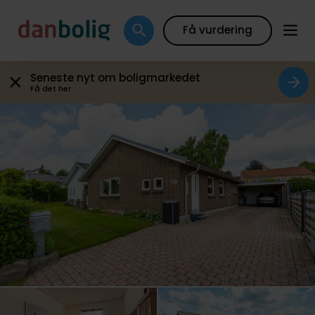
Galleri
Plantegning
Boligfakta
Kort
Beregn
Få vurdering
Seneste nyt om boligmarkedet
Få det her