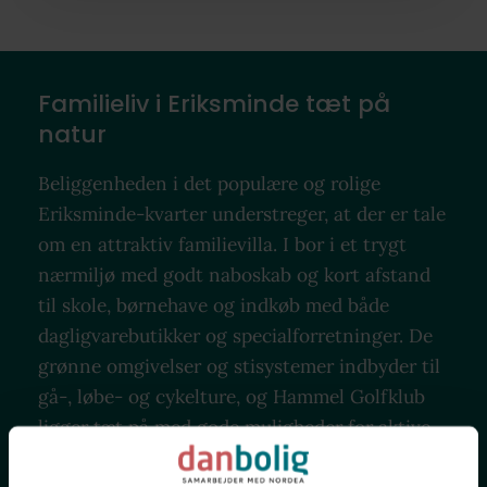
Familieliv i Eriksminde tæt på
natur
Beliggenheden i det populære og rolige
Eriksminde-kvarter understreger, at der er tale
om en attraktiv familievilla. I bor i et trygt
nærmiljø med godt naboskab og kort afstand
til skole, børnehave og indkøb med både
dagligvarebutikker og specialforretninger. De
grønne omgivelser og stisystemer indbyder til
gå-, løbe- og cykelture, og Hammel Golfklub
ligger tæt på med gode muligheder for aktive
oplevelser.