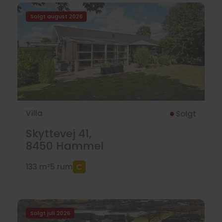
Solgt august 2026
Villa
Solgt
Skyttevej 41,
8450
Hammel
133 m²
5 rum
Solgt juli 2026