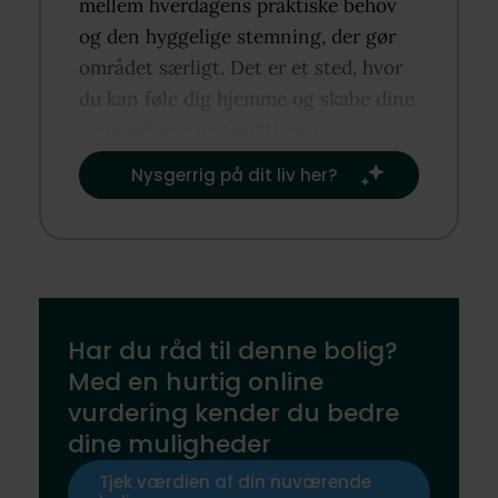
mellem hverdagens praktiske behov
og den hyggelige stemning, der gør
området særligt. Det er et sted, hvor
du kan føle dig hjemme og skabe dine
egne rutiner og traditioner.​
Nysgerrig på dit liv her?​
Har du råd til denne bolig?
Med en hurtig online
vurdering kender du bedre
dine muligheder
Tjek værdien af din nuværende