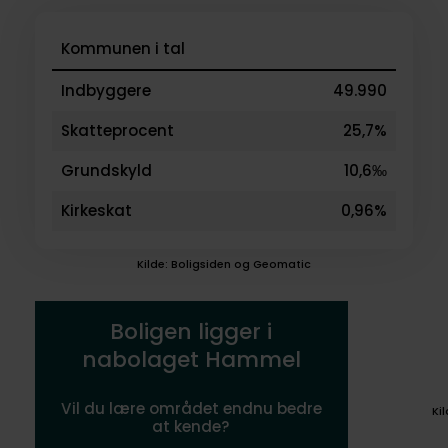
Kommunen i tal
Indbyggere
49.990
Skatteprocent
25,7%
Grundskyld
10,6‰
Kirkeskat
0,96%
Kilde: Boligsiden og Geomatic
Boligen ligger i
nabolaget Hammel
Vil du lære området endnu bedre
Ki
at kende?