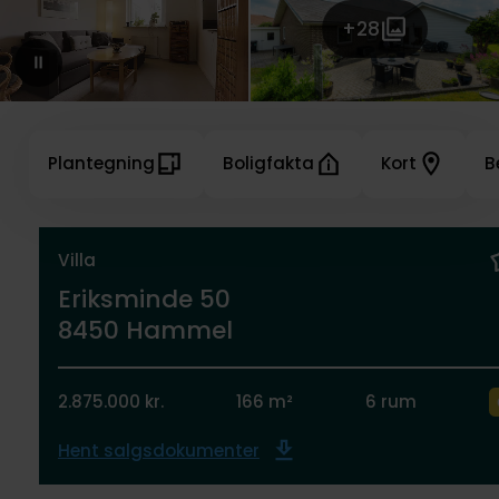
+28
Plantegning
Boligfakta
Kort
B
Villa
Eriksminde 50
8450 Hammel
2.875.000 kr.
166 m²
6 rum
Hent salgsdokumenter