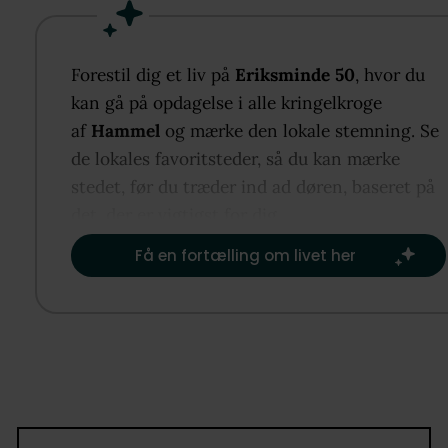
samt to velholdte badeværelser i tidssvarende stil.
Bryggers med egen indgang ligger praktisk ved
køkkenet. Udenfor venter en hyggelig terrasse og 
Forestil dig et liv på
Eriksminde 50
, hvor du
skøn, veludnyttet have. I bor i et populært, trygt
kan gå på opdagelse i alle kringelkroge
område tæt på skole, børnehave, indkøb, natur,
af
Hammel
og mærke den lokale stemning. Se
stisystemer, Hammel Golfklub og med overkommeli
de lokales favoritsteder, så du kan mærke
adgang til motorvejen mod Aarhus og Randers.
stedet, før du træder ind ad døren, baseret på
det, der er vigtigst for dig.​
Få en fortælling om livet her