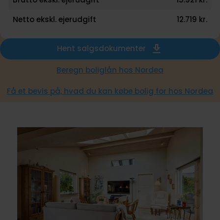
Netto ekskl. ejerudgift
12.719 kr.
Hent salgsdokumenter
Beregn boliglån hos Nordea
Få et bevis på, hvad du kan købe bolig for hos Nordea