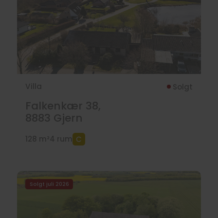
Villa
Solgt
Falkenkær 38,
8883
Gjern
128 m²
4 rum
Solgt juli 2026