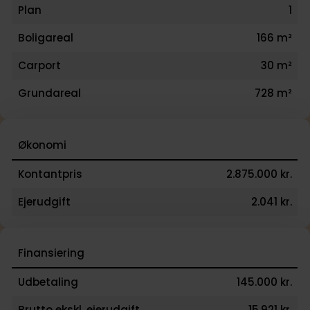
Plan
1
Boligareal
166 m²
Carport
30 m²
Grundareal
728 m²
Økonomi
Kontantpris
2.875.000 kr.
Ejerudgift
2.041 kr.
Finansiering
Udbetaling
145.000 kr.
Brutto ekskl. ejerudgift
15.921 kr.