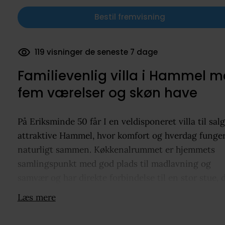
Bestil fremvisning
119 visninger de seneste 7 dage
Familievenlig villa i Hammel 
fem værelser og skøn have
På Eriksminde 50 får I en veldisponeret villa til salg
attraktive Hammel, hvor komfort og hverdag funge
naturligt sammen. Køkkenalrummet er hjemmets
samlingspunkt med god plads til madlavning og
samvær og har direkte forbindelse til en stor stue, 
udvides af en tilbygning med loft til kip, store oven
Læs mere
og vinduer. Villaen rummer fem gode værelser med
tydelig adskillelse mellem opholdsrum og soveafdel