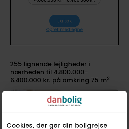
4.800.000 kr. - 6.400.000 kr.
Ja tak
Opret med egne
255 lignende lejligheder i
nærheden til 4.800.000-
2
6.400.000 kr. på omkring 75 m
Veldisponeret. Billige kvadratmeter!
Cookies, der gør din boligrejse