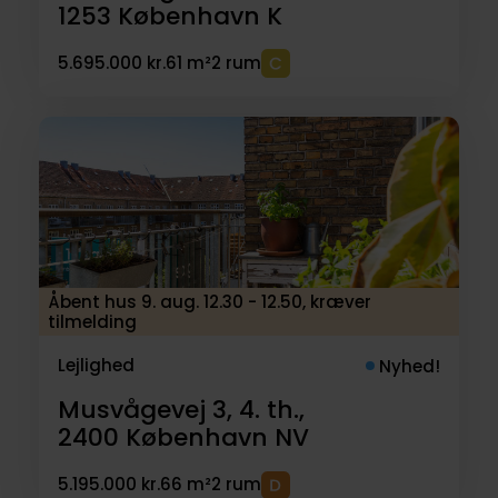
1253
København K
5.695.000 kr.
61 m²
2 rum
Åbent hus 9. aug. 12.30 - 12.50, kræver
tilmelding
Lejlighed
Nyhed!
Musvågevej 3, 4. th.,
2400
København NV
5.195.000 kr.
66 m²
2 rum