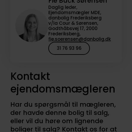
Fie Buck Sørensen
Daglig leder,
Ejendomsmægler MDE,
danbolig Frederiksberg
v/la Cour & Sørensen,
Godthåbsvej 17, 2000
Frederiksberg,
fie.soerensen@danbolig.dk
31 76 93 96
Kontakt
ejendomsmægleren
Har du spørgsmål til mægleren,
der havde denne bolig til salg,
eller vil du høre om lignende
boliger til salg? Kontakt os for at