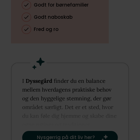
Godt for børnefamilier
Godt naboskab
Fred og ro
I
Dyssegård
finder du en balance
mellem hverdagens praktiske behov
og den hyggelige stemning, der gør
området særligt. Det er et sted, hvor
du kan føle dig hjemme og skabe dine
egne rutiner og traditioner.​
Nysgerrig på dit liv her?​