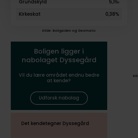
Grundskyld
5,1‰
Kirkeskat
0,38%
Kilde: Boligsiden og Geomatic
Boligen ligger i
nabolaget Dyssegård
Vil du lære området endnu bedre
Ki
at kende?
Udforsk nabolag
Det kendetegner Dyssegård