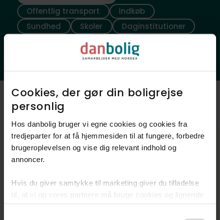
Offentlig transport
Indkøb
Sundhed
Skoler
Daginstitutioner
Fritidsfaciliteter
Natur
Ladestander
Cookies, der gør din boligrejse
personlig​
Luftfoto
Hos danbolig bruger vi egne cookies og cookies fra
tredjeparter for at få hjemmesiden til at fungere, forbedre
brugeroplevelsen og vise dig relevant indhold og
annoncer.​
Hvis du giver samtykke til marketing giver du tilladelse
til, at vi og vores partnere må bruge cookies og lignende
teknologier til at indsamle oplysninger om din brug af
Consent
danbolig.dk. Vi kan kombinere disse oplysninger med