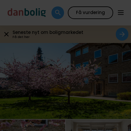
Galleri
Plantegning
Boligfakta
Kort
Beregn
Få vurdering
Seneste nyt om boligmarkedet
Få det her