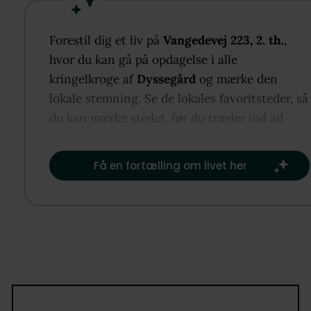
Forestil dig et liv på
Vangedevej 223, 2. th.
,
hvor du kan gå på opdagelse i alle
kringelkroge af
Dyssegård
og mærke den
lokale stemning. Se de lokales favoritsteder, så
du kan mærke stedet, før du træder ind ad
døren, baseret på det, der er vigtigst for dig.​
Få en fortælling om livet her