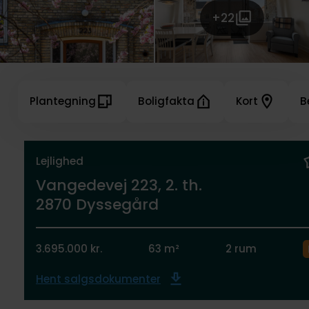
+22
Plantegning
Boligfakta
Kort
B
Lejlighed
Vangedevej 223, 2. th.
2870 Dyssegård
3.695.000 kr.
63 m²
2 rum
Hent salgsdokumenter