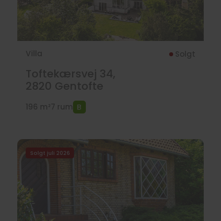
Villa
Solgt
Toftekærsvej 34,
2820
Gentofte
196 m²
7 rum
Solgt juli 2026