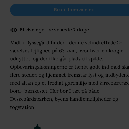
Bestil fremvisning
36 dokumenter downloadet
Midt i Dyssegård finder I denne velindrettede 2-
værelses lejlighed på 63 kvm, hvor hver en krog er
udnyttet, og der ikke går plads til spilde.
Opbevaringsløsningerne er tænkt godt ind med sk
flere steder, og hjemmet fremstår lyst og indbyden
med altan og et frodigt gårdmiljø med kirsebærtræ
bord- bænkesæt. Her bor I tæt på både
Dyssegårdsparken, byens handlemuligheder og
togstation.