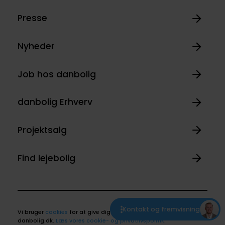
Presse
Nyheder
Job hos danbolig
danbolig Erhverv
Projektsalg
Find lejebolig
Kontakt og fremvisning
Vi bruger
cookies
for at give dig den bedste oplevelse på
danbolig.dk.
Læs vores cookie- og privatlivspolitik
.