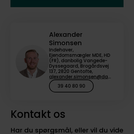
Alexander
Simonsen
Indehaver,
Ejendomsmægler MDE, HD
(FR), danbolig Vangede-
Dyssegaard, Brogårdsvej
137, 2820 Gentofte,
alexander.simonsen@danbolig.dk
39 40 80 90
Kontakt os
Har du spørgsmål, eller vil du vide