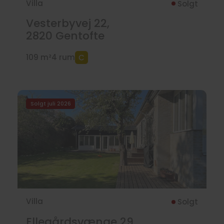
Villa
Solgt
Vesterbyvej 22,
2820
Gentofte
109 m²
4 rum
Solgt juli 2026
Villa
Solgt
Ellegårdsvænge 29,