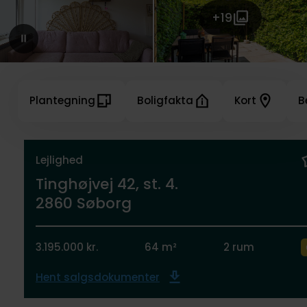
+19
Plantegning
Boligfakta
Kort
B
Lejlighed
Tinghøjvej 42, st. 4.
2860 Søborg
3.195.000 kr.
64 m²
2 rum
Hent salgsdokumenter