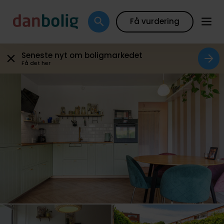
Galleri
Plantegning
Boligfakta
Kort
Beregn
Få vurdering
Seneste nyt om boligmarkedet
Få det her