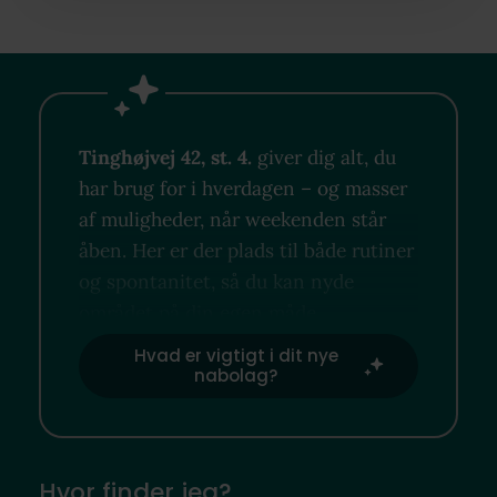
Tinghøjvej 42, st. 4.
giver dig alt, du
har brug for i hverdagen – og masser
af muligheder, når weekenden står
åben. Her er der plads til både rutiner
og spontanitet, så du kan nyde
området på din egen måde.
Hvad er vigtigt i dit nye
nabolag?
Hvor finder jeg?