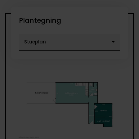
derfor ugeneret og giver optimale muligheder for a
nyde eftermiddags- og aftensolen i rolige omgivelse
Plantegning
Lejligheden har gennemgået en omfattende renove
med blandt andet nye gulve, høje paneler, moderni
køkken, opdateret badeværelse samt nyere
elinstallationer. Resultatet er en bolig, der fremstår
fuldstændig indflytningsklar. Ønskes et ekstra være
er der mulighed for at omdanne lejligheden til en 3
værelses bolig ved at åbne op til det nuværende wa
in-område, hvor køkkenet tidligere var placeret.
Ejendommen
Lejligheden er en del af en stor og veldrevet
ejerforening med løbende fokus på vedligeholdelse
forbedringer. Ejendommen har blandt andet fået