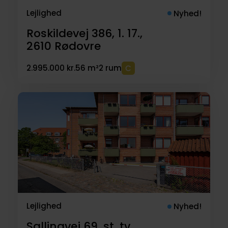
Lejlighed
Nyhed!
Roskildevej 386, 1. 17.,
2610
Rødovre
2.995.000 kr.
56 m²
2 rum
Lejlighed
Nyhed!
Sallingvej 69, st. tv.,