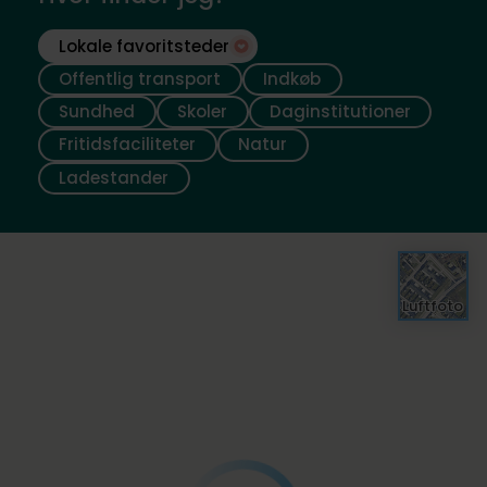
Lokale favoritsteder
Offentlig transport
Indkøb
Sundhed
Skoler
Daginstitutioner
Fritidsfaciliteter
Natur
Ladestander
Luftfoto