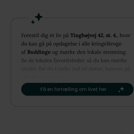
Mulighed for at omdanne til en 3-værelses!
Lejligheden
Boligen byder på en entré med fordelingsgang og 
garderobemuligheder. Badeværelset fremstår i flot,
Forestil dig et liv på
Tinghøjvej 42, st. 4.
, hvor
nyere stand med separat bruseniche samt egen
du kan gå på opdagelse i alle kringelkroge
vaskemaskine. Soveværelset er rummeligt og har
af
Buddinge
og mærke den lokale stemning.
direkte adgang til et stort walk-in-closet med særd
Se de lokales favoritsteder, så du kan mærke
gode opbevaringsmuligheder.
stedet, før du træder ind ad døren, baseret på
det, der er vigtigst for dig.​
Lejlighedens naturlige samlingspunkt er det lyse o
Få en fortælling om livet her
rummelige køkken-alrum, som danner en harmonis
ramme om både hverdag og gæstebesøg. Her er go
plads til både spisebord og sofaarrangement. Fra s
er der direkte udgang til en privat, vestvendt terras
som er omkranset af en høj bøgehæk. Terrassen lig