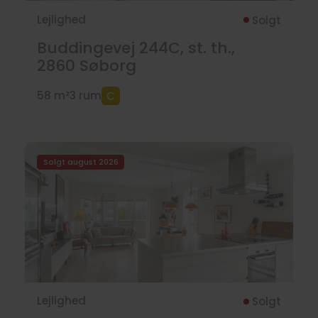
Lejlighed
Solgt
Buddingevej 244C, st. th.,
2860
Søborg
58 m²
3 rum
Solgt august 2026
Lejlighed
Solgt