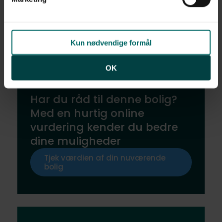
egne rutiner og traditioner.​
Nysgerrig på dit liv her?​
Kun nødvendige formål
OK
Har du råd til denne bolig?
Med en hurtig online
vurdering kender du bedre
dine muligheder
Tjek værdien af din nuværende
bolig