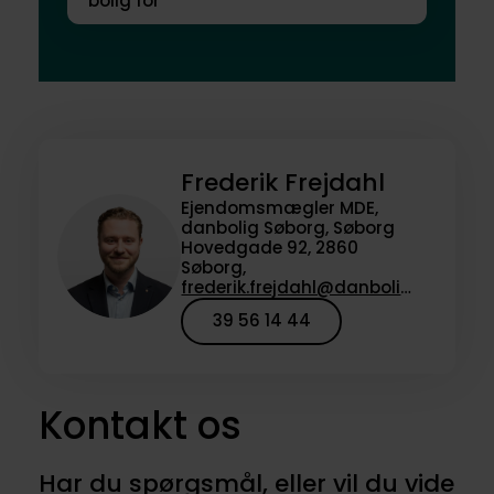
bolig for
Frederik Frejdahl
Ejendomsmægler MDE,
danbolig Søborg, Søborg
Hovedgade 92, 2860
Søborg,
frederik.frejdahl@danbolig.dk
39 56 14 44
Kontakt os
Har du spørgsmål, eller vil du vide