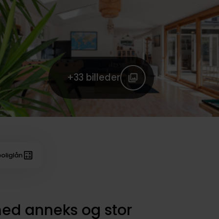
+33
billeder
oliglån
d anneks og stor