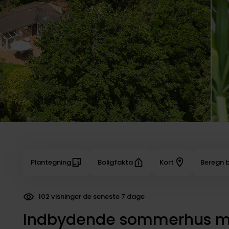
Plantegning
Boligfakta
Kort
Beregn b
102 visninger de seneste 7 dage
80 dokumenter downloadet
Indbydende sommerhus me