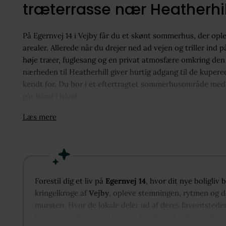
træterrasse nær Heatherhil
På Egernvej 14 i Vejby får du et skønt sommerhus, der ople
arealer. Allerede når du drejer ned ad vejen og triller 
høje træer, fuglesang og en privat atmosfære omkring den
nærheden til Heatherhill giver hurtig adgang til de kupe
kendt for. Du bor i et eftertragtet sommerhusområde med 
går hånd i hånd.
Læs mere
Indenfor møder du en veltilrettelagt planløsning, hvor kø
Opholdszonen virker rummelig og indbydende med store v
forbindelse til haven, som hele tiden er en del af udsigten
nyopførte træterrasse på hele 90 m² i kvalitetstræ, som o
Forestil dig et liv på
Egernvej 14
, hvor dit nye boligliv
perfekte rammer for afslapning, samvær og lange sommera
kringelkroge af
Vejby
, opleve stemningen, rytmen og de
tilbagetrukket og fremstår behagelige og afslappede, hvor 
mursten. Hvor de lokale deler ud af deres favoritstede
baseret på det, der er vigtigst for dig i et nabolag. Det 