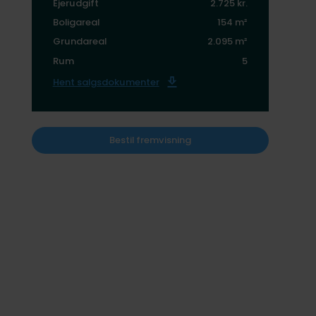
Ejerudgift
2.725 kr.
Boligareal
154 m²
Grundareal
2.095 m²
Rum
5
Hent salgsdokumenter
Bestil fremvisning