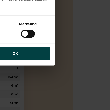
Salg
brugen af cookies samt
Elvarme
ng af personoplysninger
Marketing
1966
2000
5
2
OK
2
1
154 m²
6 m²
6 m²
41 m²