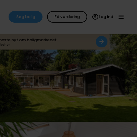
Søg bolig
Få vurdering
Log ind
neste nyt om boligmarkedet
det her