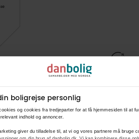
dagen lang. Samtidig har du gode indkøbsmuligheder, lokale
vejforbindelser til resten af Nordsjælland.
Alt i alt får du en usædvanligt attraktiv ejendom, hvor h
tilsammen skaber en harmonisk ramme om ferier, weekend
privatliv. Den imponerende 90 m² terrasse, de grønne om
oplagt for dig, der søger et naturnært fristed med høj komfor
venner gennem mange år.
in boligrejse personlig​
ookies og cookies fra tredjeparter for at få hjemmesiden til at f
relevant indhold og annoncer.​
rketing giver du tilladelse til, at vi og vores partnere må bruge 
oplysninger om din brug af danbolig.dk. Vi kan kombinere disse o