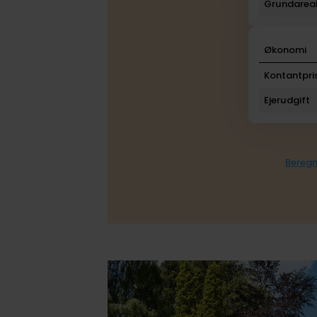
Grundarea
Økonomi
Kontantpri
Ejerudgift
Beregn