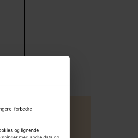
 specialbutikker, spisesteder, offentlig transport og fine
ovedhus og det ekstra helårsgodkendte hus (anneks)
ophold og lange somre med plads til både fællesskab og
givelser og nærheden til Heatherhill gør ejendommen
t, stor fleksibilitet og plads til at samle familie og
ungere, forbedre
cookies og lignende
plysninger med andre data og
Fritidsbolig