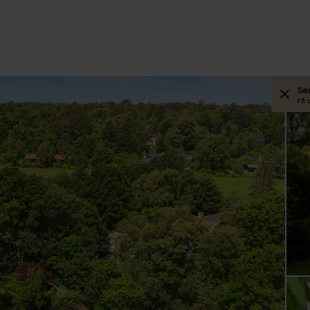
Se
Få 