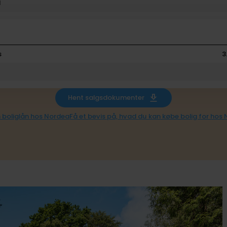
l
s
3
Hent salgsdokumenter
 boliglån hos Nordea
Få et bevis på, hvad du kan købe bolig for hos