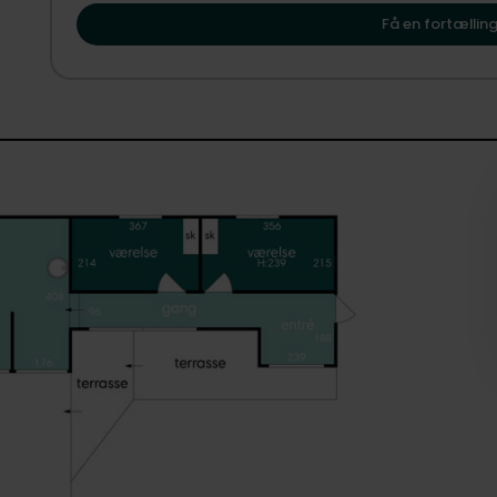
vise dig, hvordan Vejby kan danne rammen om dit næste
Ejendommen får en helt særlig kvalitet gennem det nyopfør
Få en fortælling
traditionelt anneks, men et kvalitetsbyggeri der nærmes
fungerer i dag som et eksklusivt anneks med plads til fam
sjælden grad af fleksibilitet. Huset er indrettet med oph
bygningen via luft-til-vand-varmepumpe. Der er desuden m
flere anvendelsesmuligheder. Som en ekstra luksus findes
så man kan nyde livet under åben himmel i alle sæsoner.
Haven er stor, grøn og frodig med store træer, buske og 
omkringliggende naturarealer giver en tydelig følelse af u
forstærker roen og idyllen. Den store sydvendte terrasse lig
omdrejningspunkt for udelivet – fra stille morgener med k
eftermiddage i læ for vinden.
Du bor i et populært kvarter nær Rågeleje med grønne areal
hvor bakker, vidder og stier inviterer til gåture, løbeture
kendt for sin hyggelige sommerhusstemning, den brede ba