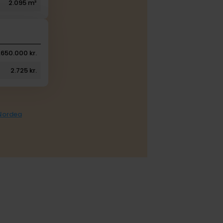
2.095 m²
.650.000 kr.
2.725 kr.
 Nordea