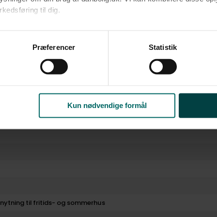
edsføring til dig.​
rm
u samtykke til alle formål. Du kan til enhver tid læse mere om 
at følge linket til vores
cookiepolitik
. Oplysninger om behandli
Præferencer
Statistik
litik
.
Kun nødvendige formål
lknytning til fritids- og sommerhus