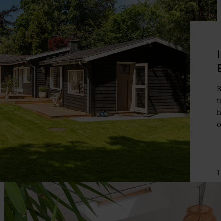
B
t
h
o
1