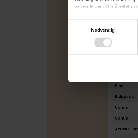
anvende dem til målrettet mark
Udbudsfo
Ved at klikke på ”OK” giver d
Varmekilde
Consent
tilbagekalde dit samtykke ved 
Nødvendig
Selection
Byggeår
finder du i vores
privatlivspo
Ombygget
Rum
Bad
Toilet
Plan
Boligareal
Udhus
Udhus
Anneks i ti