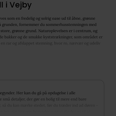
l i Vejby
ves som en fredelig og solrig oase ud til åbne, grønne
ind på grunden, fornemmer du sommerhusstemningen med
 store, grønne grund. Naturoplevelsen er i centrum, og
rede bakker og de smukke kyststrækninger, som området er
en rar og afslappet stemning, hvor ro, nærvær og udeliv
kkenalrum og stue danner et naturligt samlingspunkt.
induespartier mod syd og øst, der fremhæver den tætte
. Herfra er der udgang flere steder til den imponerende,
pleves som en naturlig forlængelse af boligen og skaber
 begynder. Her kan du gå på opdagelse i alle
ftener. Værelser og badeværelse ligger mere
 små detaljer, der gør en bolig til mere end bare
materialer og indretning spiller flot sammen.
r, så du kan mærke stedet, før du træder ind ad døren -
er her, din historie begynder – og vi glæder os til at